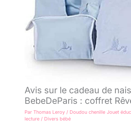
Avis sur le cadeau de nai
BebeDeParis : coffret Rêv
Par
Thomas Leroy
/
Doudou chenille
Jouet éduc
lecture
/
Divers bébé