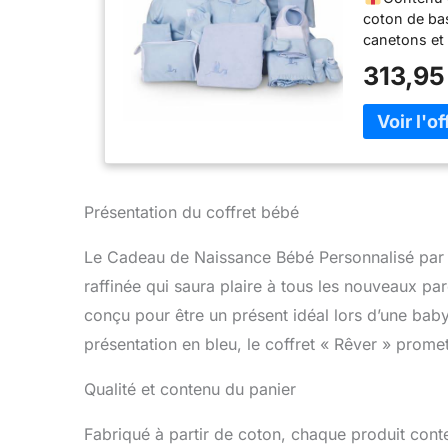
Shower (C
coton de bas
canetons et 
couverture d
313,95
bébé neceser
42cm. Panier 
toujours en 
conviennent
production a
affection.
message de l
Présentation du coffret bébé
cadeaux, ava
du bébé dan
Le Cadeau de Naissance Bébé Personnalisé par 
paniers pour
raffinée qui saura plaire à tous les nouveaux pa
surprendre l
de nos cade
conçu pour être un présent idéal lors d’une ba
présentation en bleu, le coffret « Rêver » prom
Qualité et contenu du panier
Fabriqué à partir de coton, chaque produit cont