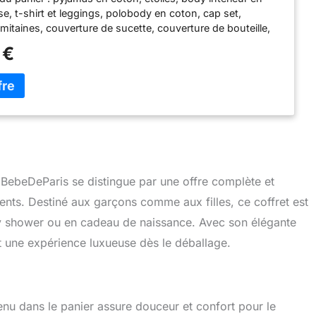
offret Rêver, Bleu) | BebeDeParis
e, t-shirt et leggings, polobody en coton, cap set,
mitaines, couverture de sucette, couverture de bouteille,
e couches, dossard en coton, mousseline de lactation,
 €
, sac de pépinière ou bébé muet, , ours en peluche de
ovale en osier, taille: L
Articles de la meilleure qualité,
choisissant les meilleurs tissus et matériaux qui
 le mieux au nouveau-né. De plus, notre équipe de
ssemble paniers et paniers avec le plus grand soin et
Inclut une carte de vœux personnalisée. Ajoutez le
a carte-cadeau dans l’option Ajouter des options-
nt d’effectuer le paiement de la commande. Inclure le nom
s le message.
Faites confiance au leader européen des
BebeDeParis se distingue par une offre complète et
 bébés. Paniers de luxe avec lesquels féliciter et
rents. Destiné aux garçons comme aux filles, ce coffret est
es parents récents en envoyant tout leur amour avec l’un
aux nouveau-nés.
by shower ou en cadeau de naissance. Avec son élégante
et une expérience luxueuse dès le déballage.
enu dans le panier assure douceur et confort pour le