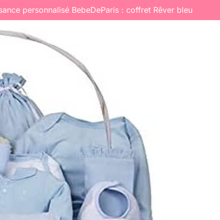
ssance personnalisé BebeDeParis : coffret Rêver bleu