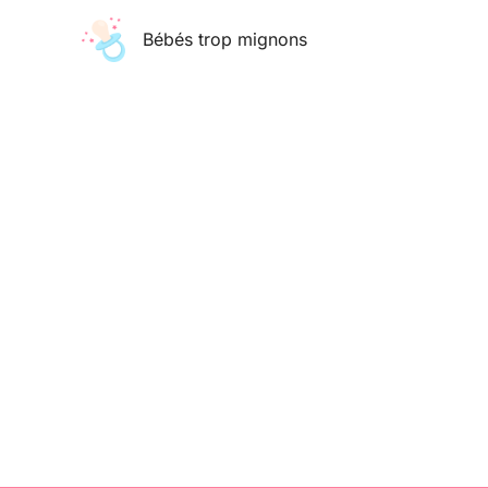
Aller
Bébés trop mignons
au
contenu