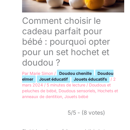
Comment choisir le
cadeau parfait pour
bébé : pourquoi opter
pour un set hochet et
doudou ?
Par
Marie Simon
/
Doudou chenille
Doudou
elmer
Jouet éducatif
Jouets éducatifs
/
2
mars 2024
/
5 minutes de lecture
/
Doudous et
peluches de bébé
,
Doudous sensoriels
,
Hochets et
anneaux de dentition
,
Jouets bébé
5/5 - (8 votes)