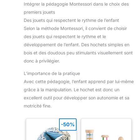
pour un temps calme, un
Intégrer la pédagogie Montessori dans le choix des
Offrez cette peluche pour fêter une naissance avec
jeu sur le tapis ou pour
élégance et une stimulation sonore douce.
accompagner l'éveil
premiers jouets
Montessori, ce set de 4
Des jouets qui respectent le rythme de l’enfant
pièces est le compagnon
sensoriel parfait. C'est un
Selon la méthode Montessori, il convient de choisir
cadeau de naissance
thoughtful et utile qui
des jouets qui respectent le rythme et le
soutient le développement
développement de l’enfant. Des hochets simples en
sensoriel et moteur des
bébés de 0 à 9 mois.
bois et des doudous peu stimulants visuellement sont
donc à privilégier.
L’importance de la pratique
Avec cette pédagogie, l’enfant apprend par lui-même
grâce à la manipulation. Le hochet est donc un
excellent outil pour développer son autonomie et sa
motricité fine.
-50%