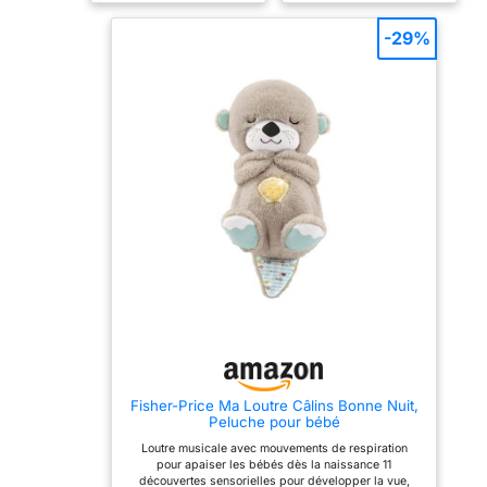
extrémités. Pratique, il est
UN DOUDOU EN
muni d'un attache sucette
VELOUDOUX TOUT DOUX
-29%
et d'une poche de
! : De la douceur et de la
rangement pour un
délicatesse pour
maximum d'hygiène.
accompagner bébé au
Conseil d'entretien:
quotidien ! Le veloudoux,
Lavable en machine à 30°.
semblable au velours, est
Dimensions : 26 x 17 x 5
la matière emblématique
cm Matériel: coton naturel
de Noukie’s. Doux et
Léger et facile à saisir
résistant, c'est un objet de
Lavable en machine à 30°
transition idéal. STIMULER
C
ET EVEILLER LES SENS :
Les doudous Noukie’s ont
également la fonction
d’être des marionnettes
pour stimuler et divertir
bébé. Ils possèdent des
étiquettes colorées, des
matières et tailles variées
pour l’éveiller en toute
sécurité. LE CADEAU
NOUVEAU NE PARFAIT :
Les doudous Noukie’s
sont idéals comme cadeau
Fisher-Price Ma Loutre Câlins Bonne Nuit,
de naissance. Pensés
Peluche pour bébé
pour durer, ils participent
au confort de bébé et
Loutre musicale avec mouvements de respiration
l’aide à grandir, jour après
pour apaiser les bébés dès la naissance 11
jour, tout en douceur et en
découvertes sensorielles pour développer la vue,