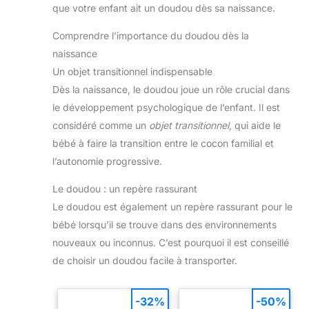
assurent un maintien sûr
accompagner le quotidien
que votre enfant ait un doudou dès sa naissance.
pendant le rampement et
d’un nouveau-né.
les premières tentatives
【Panier Cadeau
Comprendre l’importance du doudou dès la
de marche. Pour les
Réutilisable】: Le panier
garçons et les filles –
décoratif en corde de
naissance
Design neutre : le design
papier écologique sert
intemporel et neutre fait de
non seulement d’élégante
Un objet transitionnel indispensable
cet ensemble le choix
présentation cadeau, mais
parfait pour les garçons et
Dès la naissance, le doudou joue un rôle crucial dans
peut également être
les filles. Idéal pour les
réutilisé dans la chambre
le développement psychologique de l’enfant. Il est
parents qui recherchent un
de bébé pour ranger des
cadeau de bébé élégant,
couches, des jouets, des
considéré comme un
objet transitionnel
, qui aide le
pratique et moderne -
vêtements ou de précieux
sans aucun cliché.
bébé à faire la transition entre le cocon familial et
souvenirs.
【Pour
Cadeau idéal pour toutes
des Moments
les occasions : que ce soit
l’autonomie progressive.
Inoubliables】: Que ce
pour une fête prénatale,
soit comme cadeau
une naissance, une
Le doudou : un repère rassurant
naissance garçon, coffret
révélation du genre, un
cadeau bébé garçon,
baptême, un anniversaire
Le doudou est également un repère rassurant pour le
cadeau baby shower,
ou comme attention pour
cadeau de baptême ou
les futurs parents, ce
bébé lorsqu’il se trouve dans des environnements
cadeau pour jeunes
coffret cadeau pour
parents, ce set cadeau
nouveaux ou inconnus. C’est pourquoi il est conseillé
nouveau-né est à la fois
nouveau-né associe
pratique et émotionnel. La
de choisir un doudou facile à transporter.
praticité, douceur et
carte des étapes est
design affectueux pour
parfaite pour se souvenir
créer un souvenir durable.
des moments spéciaux de
la première année de
-32%
-50%
bébé. Un cadeau adorable