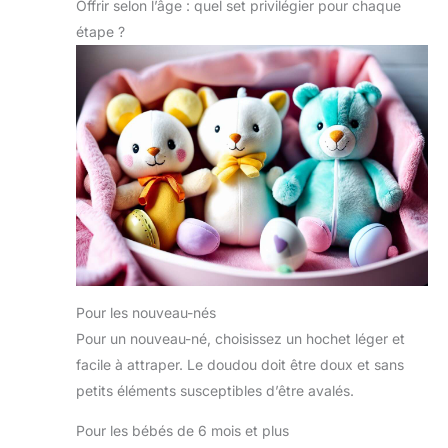
Le set arrive dans un coffret cadeau qui ne nécessite
Offrir selon l’âge : quel set privilégier pour chaque
naissance.
aux quatre coins, donnant
aucun emballage. Le choix idéal pour naissances,
au bébé la possibilité de
étape ?
baby showers, baptêmes ou visites au nouveau-né,
saisir, ce qui est très
pour fille et garçon. INTERBABY, PLUS DE 30 ANS DE
approprié pour favoriser
FABRICATION EN ESPAGNE: La couverture et le
le développement de la
doudou sont fabriqués en Espagne et se lavent en
motricité globale et fine.
machine. Interbaby est une marque espagnole
spécialisée en puériculture avec plus de 30 ans
d'expérience.
Pour les nouveau-nés
Pour un nouveau-né, choisissez un hochet léger et
facile à attraper. Le doudou doit être doux et sans
petits éléments susceptibles d’être avalés.
Pour les bébés de 6 mois et plus