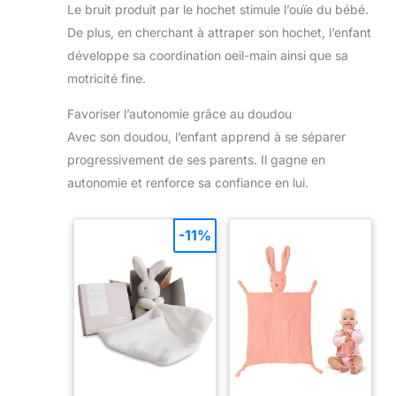
Le bruit produit par le hochet stimule l’ouïe du bébé.
saturation, couleurs douces, adaptées à tous les
nous – réponse sous 24h
styles de chambre d'enfant, conviennent aux garçons
avec solution adaptée.
De plus, en cherchant à attraper son hochet, l’enfant
et aux filles. Jouet bebe 6 mois fille. Cadeau
Nouveau né Fille：Rasseln comprennent 10 anneaux
développe sa coordination oeil-main ainsi que sa
de dentition et hochets, avec une boîte de rangement
de haute qualité, facile à organiser et adaptée aux
motricité fine.
nouveau-nés. Cadeau naissance. Cadeau bebe fille.
Favoriser l’autonomie grâce au doudou
Avec son doudou, l’enfant apprend à se séparer
progressivement de ses parents. Il gagne en
autonomie et renforce sa confiance en lui.
-11%