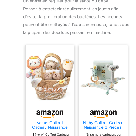
Un entretien régulier pour la santé du bébé
cadeau parfait pour les
Pensez à entretenir régulièrement les jouets afin
futures mamans, les
nouveau-nés, ou pour des
d’éviter la prolifération des bactéries. Les hochets
occasions spéciales
comme les fêtes de
peuvent être nettoyés à l’eau savonneuse, tandis que
naissance, les
anniversaires, Noël, les
la plupart des doudous passent en machine.
baptêmes ou comme
cadeau de remerciement
vamei Coffret
Nuby Coffret Cadeau
Cadeau Naissance
Naissance 3 Pièces,
Mixte pour Nouveau-
+0 Mois, Animal
【7-en-1 Coffret Cadeau
[Ensemble cadeau pour