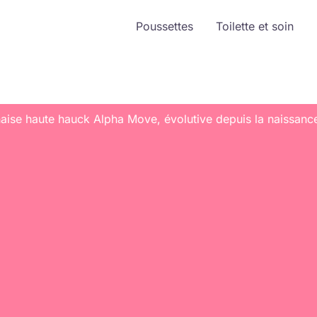
Poussettes
Toilette et soin
haise haute hauck Alpha Move, évolutive depuis la naissanc