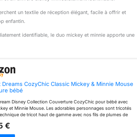
erchent un textile de réception élégant, facile à offrir et
p enfantin.
iatement identifiable, le duo mickey et minnie apporte une
t Dreams CozyChic Classic Mickey & Minnie Mouse
ure bébé
Dream Disney Collection Couverture CozyChic pour bébé avec
ckey et Minnie Mouse. Les adorables personnages sont tricotés
echnique de tricot haut de gamme avec nos fils de plumes de
mondiale, créant une dimension unique et une épaisseur élevée.
5 €
ester Lavage en machine à froid. Cycle délicat. Ne pas blanchir.
 basse température. Nous ne recommandons pas l'utilisation