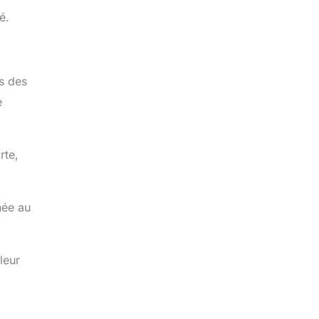
é.
s des
e
rte,
née au
leur