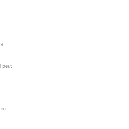
et
i peut
vec