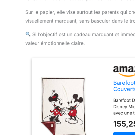
Sur le papier, elle vise surtout les parents qui ch
visuellement marquant, sans basculer dans le tro
Si l’objectif est un cadeau marquant et imméd
valeur émotionnelle claire.
Barefoo
Couvert
Barefoot 
Disney Mi
avec une t
renommée 
155,2
100 % poly
Séchage à