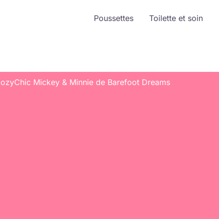
Poussettes
Toilette et soin
 CozyChic Mickey & Minnie de Barefoot Dreams