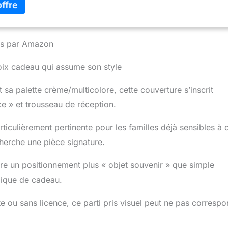
ants. Ils peuvent modifier l'apparence et le toucher de notre tissu
nies par Amazon
oix cadeau qui assume son style
 sa palette crème/multicolore, cette couverture s’inscrit
ce » et trousseau de réception.
rticulièrement pertinente pour les familles déjà sensibles à 
cherche une pièce signature.
e un positionnement plus « objet souvenir » que simple
ogique de cadeau.
te ou sans licence, ce parti pris visuel peut ne pas corresp