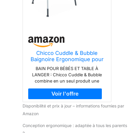
Chicco Cuddle & Bubble
Baignoire Ergonomique pour
Bébé avec Support et Table à
BAIN POUR BÉBÉS ET TABLE À
Langer, Hauteur Réglable,
LANGER : Chicco Cuddle & Bubble
Fermeture Compacte,
combine en un seul produit une
Organisateur pour Parents et
baignoire et une table à langer, elle est
2 roues, Maximum 11 Kg -
confortable pour le bébé et pratique
Dots
pour les parents. Convient de la
Disponibilité et prix à jour – informations fournies par
naissance jusqu'à 1 an (max 11 kg)
BAIN ÉVOLUTIF : La baignoire pour
Amazon
bébé avec support suit la croissance
de l'enfant grâce aux deux
Conception ergonomique : adaptée à tous les parents
configurations possibles : Position