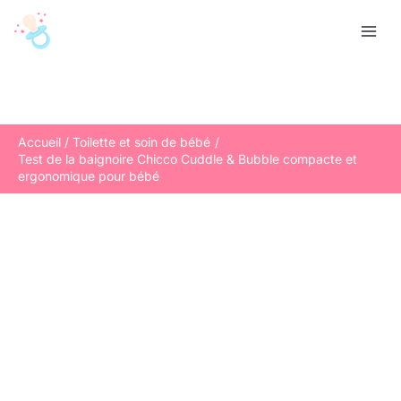
Aller
R
au
e
contenu
c
h
e
r
Accueil
Toilette et soin de bébé
Test de la baignoire Chicco Cuddle & Bubble compacte et
c
ergonomique pour bébé
h
e
r