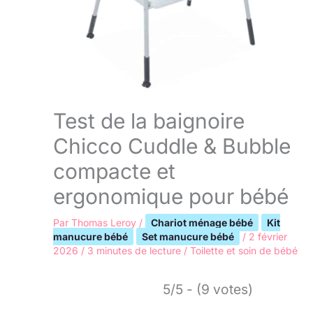
Test de la baignoire
Chicco Cuddle & Bubble
compacte et
ergonomique pour bébé
Par
Thomas Leroy
/
Chariot ménage bébé
Kit
manucure bébé
Set manucure bébé
/
2 février
2026
/
3 minutes de lecture
/
Toilette et soin de bébé
5/5 - (9 votes)