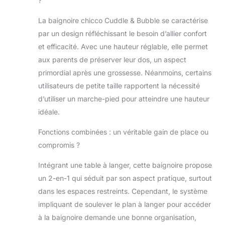
?
partiellement inclinée dès la naissance
et position assise à partir de 6 mois
La baignoire chicco Cuddle & Bubble se caractérise
TABLE À LANGER À HAUTEUR
par un design réfléchissant le besoin d’allier confort
RÉGLABLE : La hauteur de la table à
et efficacité. Avec une hauteur réglable, elle permet
langer peut être réglée sur 3 niveaux
aux parents de préserver leur dos, un aspect
différents pour mieux s'adapter à la
taille de maman ou papa PLIAGE
primordial après une grossesse. Néanmoins, certains
COMPACT: La table à langer ne prend
utilisateurs de petite taille rapportent la nécessité
pas de place lorsqu'elle est fermée et
d’utiliser un marche-pied pour atteindre une hauteur
peut être rangée de manière pratique
idéale.
dans n'importe quelle pièce.
Lorsqu'elle est ouverte, elle peut être
Fonctions combinées : un véritable gain de place ou
positionnée sur le lavabo, si vous le
souhaitez ACCESSOIRES : Chicco
compromis ?
Cuddle & Bubble est équipé
Intégrant une table à langer, cette baignoire propose
d'accessoires amovibles : Le pratique
organisateur pour les parents, le
un 2-en-1 qui séduit par son aspect pratique, surtout
compartiment pour ranger l'éponge
dans les espaces restreints. Cependant, le système
pendant qu'elle sèche et le dispositif
impliquant de soulever le plan à langer pour accéder
pratique pour laver la tête de bébé
à la baignoire demande une bonne organisation,
RÉDUCTEUR SOUPLE : lorsqu'il est