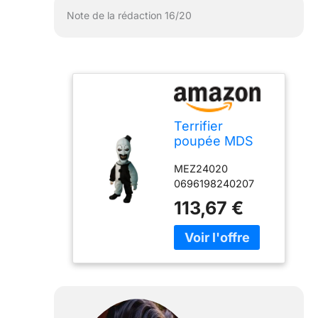
Note de la rédaction 16/20
Terrifier
poupée MDS
Mega Scale Art
MEZ24020
The Clown with
0696198240207
Sound 38 cm
113,67 €