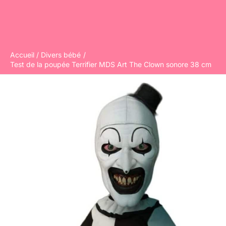
Accueil
Divers bébé
Test de la poupée Terrifier MDS Art The Clown sonore 38 cm