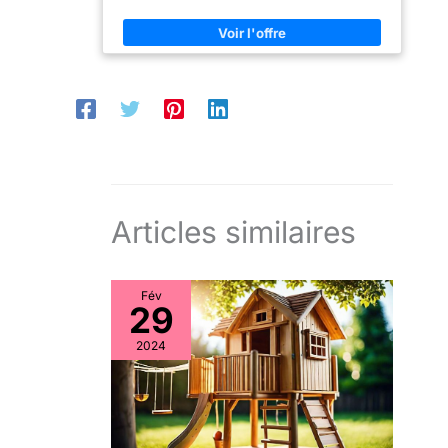
interne, vous permettant de créer diverses poses
vivantes selon vos envies. 【Artisanat Raffiné】:
Chaque objet décoratif est méticuleusement fabriqué
à la main avec une tête et des mains en porcelaine de
haute qualité, peintes avec soin pour une expression
faciale unique. 【Polyvalence D'Exposition】: Ce
pantin bouffon décoratif est conçu pour être
polyvalent, pouvant être assis sur une étagère ou
suspendu grâce à son attache intégrée au dos.
【Cadeau Idéal】: Une figurine de clown à
suspendre qui constitue un présent mémorable pour
les collectionneurs, les enseignants ou pour célébrer
des occasions spéciales comme la Journée de la
Femme.
Articles similaires
Fév
29
2024