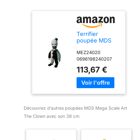
Terrifier
poupée MDS
Mega Scale Art
MEZ24020
The Clown with
0696198240207
Sound 38 cm
113,67 €
Découvrez d’autres poupées MDS Mega Scale Art
The Clown avec son 38 cm