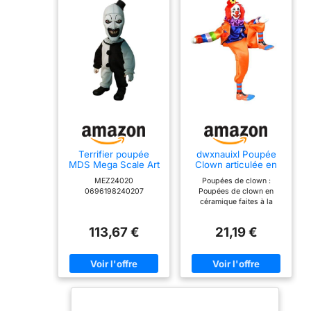
Terrifier poupée
dwxnauixl Poupée
MDS Mega Scale Art
Clown articulée en
The Clown with
Porcelaine, à
MEZ24020
Poupées de clown :
Sound 38 cm
Collectionner. Un
0696198240207
Poupées de clown en
Jouet Original et
céramique faites à la
élégant, idéal pour
main, parfaites pour la
Tout collectionneur.
décoration intérieure
Matériaux :
113,67 €
21,19 €
Articulées : La tête, les
céramique et
mains et les pieds de la
poupée sont en céramique
et peuvent être
interchangés à volonté
Fabrication : Vêtue de
vêtements colorés et
maquillée, cette poupée