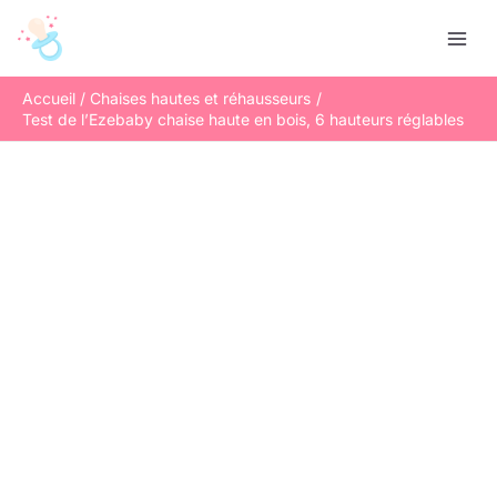
Aller
R
au
e
contenu
c
Accueil
Chaises hautes et réhausseurs
h
Test de l’Ezebaby chaise haute en bois, 6 hauteurs réglables
e
r
c
h
e
r