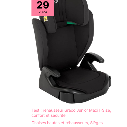
29
système de fixation est
rapide et simple, il arbore
un imprimé amusant et se
2024
lave en machine*
(*certaines couleurs
seulement) COMPATIBLE
AVEC TRANSAT BÉBÉ 2-
EN-1 TIMBA : utilisez la
chaise haute évolutive dès
la naissance en y fixant le
transat bébé Timba vendu
séparément, pour que
votre bébé puisse vous
rejoindre à la table
familiale ou l'utiliser
comme transat
Test : rehausseur Graco Junior Maxi I-Size,
confort et sécurité
Chaises hautes et réhausseurs
,
Sièges