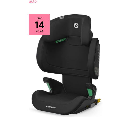
auto
Déc
14
2024