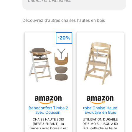
durable et fonctionnel.
Découvrez d’autres chaises hautes en bois
-20%
Bebeconfort Timba 2
roba Chaise Haute
avec Coussin,
Évolutive en Bois
Chaise Haute Bébé
Naturel Sit Up III -
CHAISE HAUTE BOIS
UTILISATION DURABLE
Évolutive Bois, 6+
Hauteur Réglable -
(BÉBÉ & ENFANT) : la
DE 6 MOIS JUSQU'À 50
Mois, Jusqu'à 110 kg,
de 6 Mois jusqu'à 50
Timba 2 avec Coussin est
KG : cette chaise haute
Chaise Haute Enfant
kg - Chaise Bébé