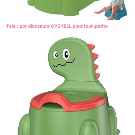
Test : pot dinosaure GYSYELL pour tout-petits