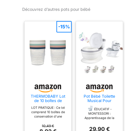
Découvrez d’autres pots pour bébé
-15%
THERMOBABY Lot
Pot Bébé Toilette
de 10 boîtes de
Musical Pour
conservation bébé
Apprentissage De La
LOT PRATIQUE : Ce lot
250 ml Fabriquées
Propreté - Toilette
ÉDUCATIF -
comprend 10 boîtes de
en France
Bebe & Enfant -
MONTESSORI :
conservation d'une
Confortable Anti
Apprentissage de la
capacité de 250 ml
Dérapant Avec Bruit
propreté facilité avec ce
chacune, offrant ainsi une
10,49 €
De Chasse &
pot enfant toilettes qui
29,90 €
solution pratique pour