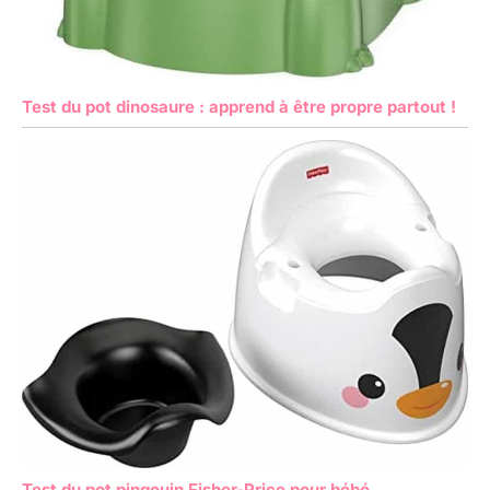
Test du pot dinosaure : apprend à être propre partout !
Test du pot pingouin Fisher-Price pour bébé