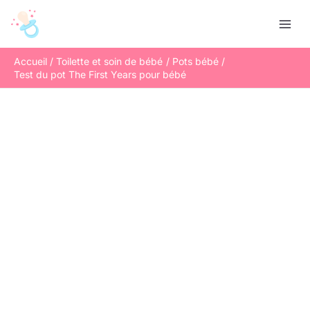
Aller
R
au
e
contenu
c
Accueil
Toilette et soin de bébé
Pots bébé
h
Test du pot The First Years pour bébé
e
r
c
h
e
r