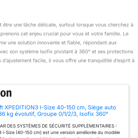
ut être une tâche délicate, surtout lorsque vous cherchez à
mprenons cet enjeu crucial pour vous et votre famille. Le
e une solution innovante et fiable, répondant aux
vec son système Isofix pivotant à 360° et ses protections
d’ajustement facile, il vous offre une tranquillité d’esprit à
ft XPEDITION3 I-Size 40-150 cm, Siège auto
6 kg évolutif, Groupe 0/1/2/3, Isofix 360°
 Ajustable d'une seule main, Protections
AR DES SYSTÈMES DE SÉCURITÉ SUPPLÉMENTAIRES :
, SPS+, H-GUARD+, Beige
 i-Size (40-150 cm) est une version améliorée du modèle