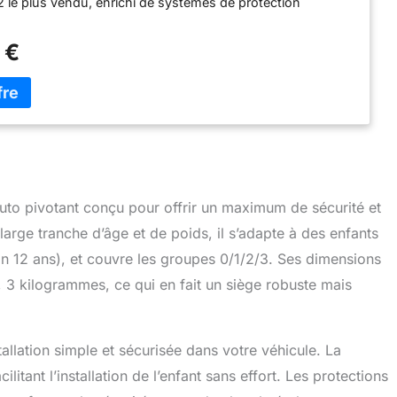
le plus vendu, enrichi de systèmes de protection
renforcent la sécurité lors de chaque trajet. 5 FOIS PLUS
ION 3 i-Size vous permet de transporter votre enfant dos
 €
RWF) jusqu'à 105 cm et 22 kg, ce qui signifie des durées de
oute sécurité encore plus longues. UNE PROTECTION DE
N NOUVEAU NIVEAU : XPEDITION 3 i-Size est doté du
rotection latérale SPS+ amélioré, qui offre une protection
leure en cas de chocs latéraux. H-GUARD+ avec mousse à
orme veille à la sécurité de la tête et du cou. TOURNEZ LE
N SEUL MOUVEMENT FLUIDE : le système EASY SPIN
ne rotation fluide du siège à 360°, ce qui facilite le
uto pivotant conçu pour offrir un maximum de sécurité et
nt et l'installation de votre enfant. UN TOTAL DE 8
'INCLINAISON FACE ET DOS À LA ROUTE : Grâce à la
arge tranche d’âge et de poids, il s’adapte à des enfants
LINING, vous pouvez régler le siège jusqu'à 8 positions
on 12 ans), et couvre les groupes 0/1/2/3. Ses dimensions
pour que votre enfant voyage dans une position
aussi bien face à la route (4 positions en FWF) que dos à
 3 kilogrammes, ce qui en fait un siège robuste mais
positions en RWF).
allation simple et sécurisée dans votre véhicule. La
litant l’installation de l’enfant sans effort. Les protections