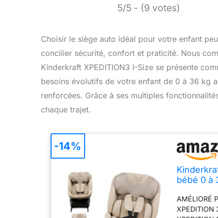
5/5 - (9 votes)
Choisir le siège auto idéal pour votre enfant pe
concilier sécurité, confort et praticité. Nous co
Kinderkraft XPEDITION3 I-Size se présente comm
besoins évolutifs de votre enfant de 0 à 36 kg a
renforcées. Grâce à ses multiples fonctionnalités 
chaque trajet.
-14%
Kinderkra
bébé 0 à 3
pivotant,
AMÉLIORÉ P
latérales
XPEDITION 3