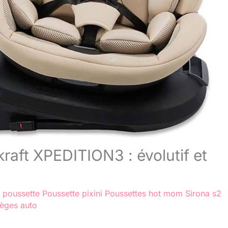
kraft XPEDITION3 : évolutif et
i poussette
Poussette pixini
Poussettes hot mom
Sirona s2
ièges auto