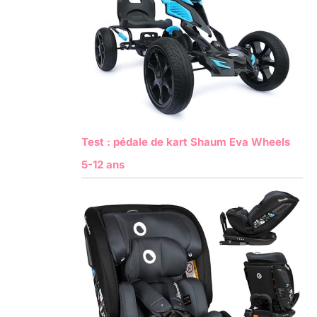
Test : pédale de kart Shaum Eva Wheels
5-12 ans