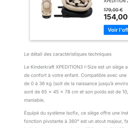
XPEDITION 2 
avancés qui 
179,00 €
SÛR : XPEDIT
154,00
à la route (
voyage en t
LA TÊTE À U
système de p
encore meil
mémoire de f
Le détail des caractéristiques techniques
SIÈGE EN U
360° assure u
Le Kinderkraft XPEDITION3 I-Size est un siège a
positionneme
POSITIONS D
de confort à votre enfant. Compatible avec une l
fonction REC
de 0 à 36 kg (soit de la naissance jusqu’à envir
différentes 
confortable 
sont de 65 x 45 x 78 cm et son poids est de 10,
la route (4 
maniable.
Équipé du système Isofix, ce siège offre une inst
fonction pivotante à 360° est un atout majeur, faci