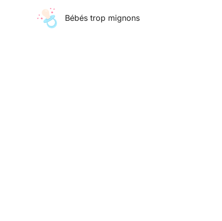
Aller
Bébés trop mignons
au
contenu