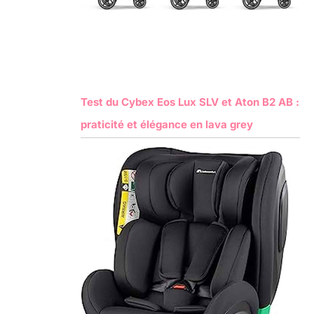
Test du Cybex Eos Lux SLV et Aton B2 AB :
praticité et élégance en lava grey