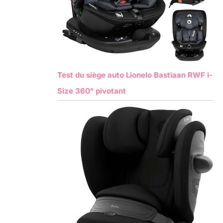
Test du siège auto Lionelo Bastiaan RWF i-
Size 360° pivotant