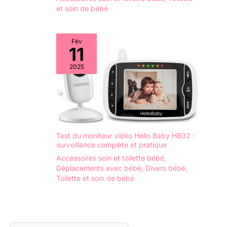
et soin de bébé
de toutes les
toilettes (comme la
forme V/U/O). Ne
Fév
convient pas aux
11
carrés), le design
pliable permet de
2025
maximiser l'espace
lorsqu'il n'est pas
utilisé et de garder
tout en ordre. Facile
à assembler et à
nettoyer : nous
Test du moniteur vidéo Hello Baby HB32 :
sommes bien
surveillance complète et pratique
conscients que
Accessoires soin et toilette bébé
,
prendre soin des
Déplacements avec bébé
,
Divers bébé
,
bébés est une tâche
Toilette et soin de bébé
énorme et
complexe, donc un
assemblage et un
nettoyage rapides
sont essentiels,