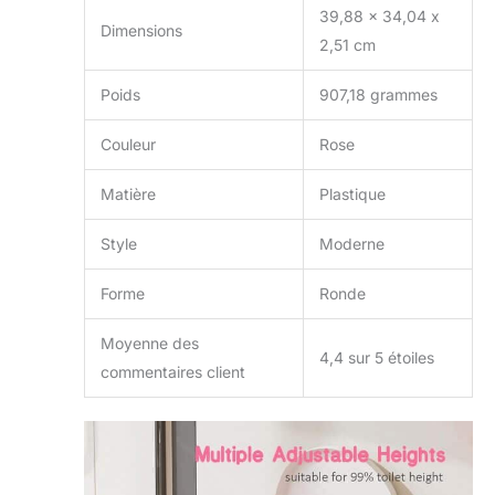
39,88 x 34,04 x
traditionnelles
Dimensions
d'apprentissage de
2,51 cm
la propreté en
plastique. Pas de
Poids
907,18 grammes
colle en été, pas de
froid en hiver, dites
Couleur
Rose
adieu au siège de
toilette dur
Matière
Plastique
traditionnel
maintenant. Le
Style
Moderne
design plus intime
est de 8,1 cm
Forme
Ronde
surélevé sur le
devant empêche
efficacement les
Moyenne des
4,4 sur 5 étoiles
déversements et est
commentaires client
également adapté
pour les garçons et
les filles
[Hauteur
réglable et pliable] :
notre siège de