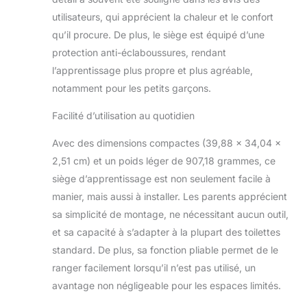
renforcés et la
utilisateurs, qui apprécient la chaleur et le confort
pédale
qu’il procure. De plus, le siège est équipé d’une
antidérapante 3D
élargie rendent le
protection anti-éclaboussures, rendant
siège de toilette
l’apprentissage plus propre et plus agréable,
d'apprentissage de
notamment pour les petits garçons.
la propreté très
stable sur les
Facilité d’utilisation au quotidien
toilettes, le bébé
peut se retourner de
Avec des dimensions compactes (39,88 x 34,04 x
manière plus
2,51 cm) et un poids léger de 907,18 grammes, ce
flexible, le design
siège d’apprentissage est non seulement facile à
enveloppant du
dossier surélevé
manier, mais aussi à installer. Les parents apprécient
protège la colonne
sa simplicité de montage, ne nécessitant aucun outil,
vertébrale de bébé
et sa capacité à s’adapter à la plupart des toilettes
et empêche le
standard. De plus, sa fonction pliable permet de le
basculement vers
l'arrière. Et la
ranger facilement lorsqu’il n’est pas utilisé, un
poignée des sièges
avantage non négligeable pour les espaces limités.
de toilette Bonbay