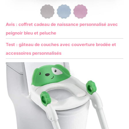
taches, facile à
nettoyer. Pour tout
problème, n'hésitez
pas à nous
Avis : coffret cadeau de naissance personnalisé avec
contacter.
peignoir bleu et peluche
Test : gâteau de couches avec couverture brodée et
accessoires personnalisés