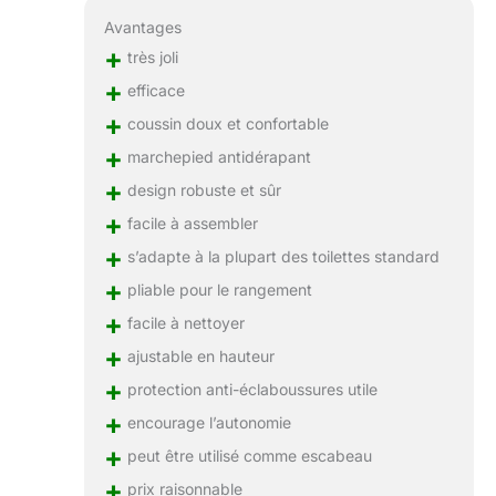
bébés est une tâche
énorme et
Avantages
complexe, donc un
+
très joli
assemblage et un
+
efficace
nettoyage rapides
+
sont essentiels,
coussin doux et confortable
nous fournissons
+
marchepied antidérapant
tous les outils
+
d'installation
design robuste et sûr
nécessaires et des
+
facile à assembler
instructions
+
s’adapte à la plupart des toilettes standard
d'installation claires
et faciles à
+
pliable pour le rangement
comprendre
+
facile à nettoyer
(français non
+
garanti), vous
ajustable en hauteur
pouvez rapidement
+
protection anti-éclaboussures utile
terminer
+
l'assemblage du
encourage l’autonomie
siège
+
peut être utilisé comme escabeau
d'apprentissage de
+
prix raisonnable
la propreté Bonbay