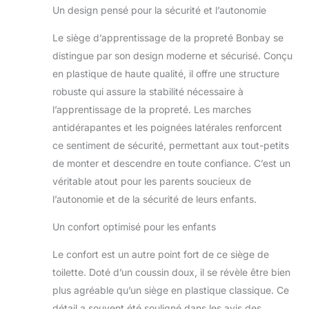
Un design pensé pour la sécurité et l’autonomie
triangulaire stable
éclaboussures,
unique avec un
marchepied
Le siège d’apprentissage de la propreté Bonbay se
matériau PP non
antidérapant,
toxique et épais de
distingue par son design moderne et sécurisé. Conçu
haute qualité, qui
en plastique de haute qualité, il offre une structure
peut supporter
robuste qui assure la stabilité nécessaire à
jusqu'à 54,4 kg Les
l’apprentissage de la propreté. Les marches
côtés triangulaires
du siège de toilette
antidérapantes et les poignées latérales renforcent
Bonbay offrent
ce sentiment de sécurité, permettant aux tout-petits
également un
de monter et descendre en toute confiance. C’est un
soutien maximal
véritable atout pour les parents soucieux de
pour les enfants
l’autonomie et de la sécurité de leurs enfants.
pour grimper et
réduire la peur de
Un confort optimisé pour les enfants
grimper et de
tomber. Design
Le confort est un autre point fort de ce siège de
antidérapant : les 6
coussinets
toilette. Doté d’un coussin doux, il se révèle être bien
antidérapants en
plus agréable qu’un siège en plastique classique. Ce
caoutchouc
détail a souvent été souligné dans les avis des