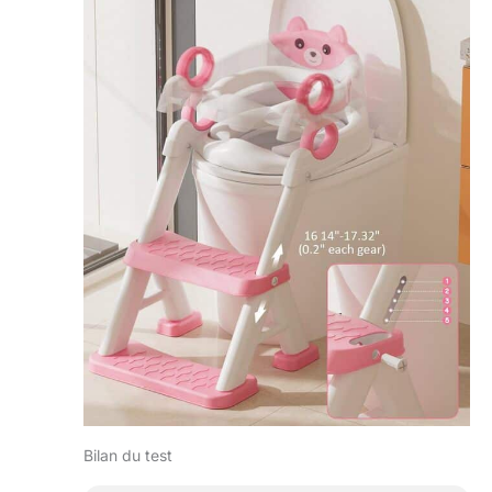
toilette pour enfant
avec marches
dispose de 5
hauteurs réglables,
ce qui garantit qu'il
s'adapte à 99,99 %
de toutes les
toilettes (comme la
forme V/U/O). Ne
convient pas aux
carrés), le design
pliable permet de
maximiser l'espace
lorsqu'il n'est pas
utilisé et de garder
tout en ordre. Facile
à assembler et à
nettoyer : nous
sommes bien
conscients que
Bilan du test
prendre soin des