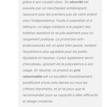
grâce à son coussin doux. Sa
sécurité
est
antidérapante 3D
assurée par un marchepied antidérapant,
élargie rendent le
rassurant pour les premiers pas de votre enfant
siège de toilette
d'apprentissage de
vers l’indépendance. Facile à assembler et à
la propreté très
nettoyer, ce siège s’adapte à la plupart des
stable sur les
toilettes standard et se plie aisément pour un
toilettes, le bébé
rangement pratique. La protection anti-
peut se retourner de
manière plus
éclaboussures est un ajout bien pensé, rendant
flexible, le design
l’expérience plus agréable pour les petits.
enveloppant du
Ajustable en hauteur, il peut également servir
dossier surélevé
d’escabeau, ajoutant de la polyvalence à son
protège la colonne
vertébrale de bébé
usage. En résumé, ce produit au
prix
et empêche le
raisonnable
est un excellent investissement,
basculement vers
bénéficiant d’une note élevée sur tous les
l'arrière. Et la
critères importants, et je ne peux que le
poignée des sièges
de toilette Bonbay
recommander pour sa capacité à allier efficacité
pour les tout-petits
et design moderne.
vous permet de