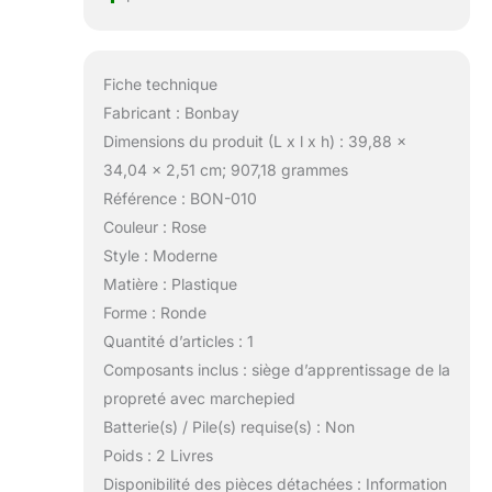
avec marchepied en
3 minutes. et le
matériau en PVC est
Fiche technique
imperméable et
résistant aux
Fabricant : Bonbay
taches, facile à
Dimensions du produit (L x l x h) : 39,88 x
nettoyer. Pour tout
34,04 x 2,51 cm; 907,18 grammes
problème, n'hésitez
Référence : BON-010
pas à nous
contacter.
Couleur : Rose
Style : Moderne
Matière : Plastique
Forme : Ronde
Quantité d’articles : 1
Composants inclus : siège d’apprentissage de la
propreté avec marchepied
Batterie(s) / Pile(s) requise(s) : Non
Poids : 2 Livres
Disponibilité des pièces détachées : Information