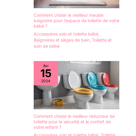
3 minutes. et le
froid en hiver, dites
matériau en PVC est
adieu au siège de
imperméable et
toilette dur
Comment choisir le meilleur meuble
résistant aux
baignoire pour l’espace de toilette de votre
traditionnel
bébé ?
taches, facile à
maintenant. Le
nettoyer. Pour tout
design plus intime
Accessoires soin et toilette bébé
,
problème, n'hésitez
Baignoires et sièges de bain
,
Toilette et
est de 8,1 cm
pas à nous
soin de bébé
surélevé sur le
contacter.
devant empêche
efficacement les
déversements et est
Avr
15
également adapté
pour les garçons et
2024
les filles
[Hauteur
réglable et pliable] :
notre siège de
toilette pour enfant
avec marches
Comment choisir le meilleur réducteur de
dispose de 5
toilette pour la sécurité et le confort de
hauteurs réglables,
votre enfant ?
ce qui garantit qu'il
Accessoires soin et toilette bébé
,
Toilette
s'adapte à 99,99 %