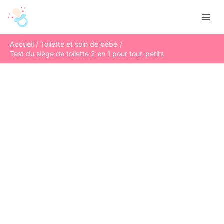
Aller
R
au
e
contenu
c
Accueil
Toilette et soin de bébé
h
Test du siège de toilette 2 en 1 pour tout-petits
e
r
c
h
e
r