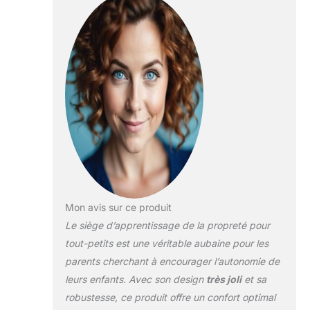
unique avec un
marchepied
matériau PP non
antidérapant,
toxique et épais de
haute qualité, qui
peut supporter
jusqu'à 54,4 kg Les
côtés triangulaires
du siège de toilette
Bonbay offrent
également un
soutien maximal
pour les enfants
pour grimper et
réduire la peur de
grimper et de
Mon avis sur ce produit
tomber. Design
Le siège d’apprentissage de la propreté pour
antidérapant : les 6
tout-petits est une véritable aubaine pour les
coussinets
parents cherchant à encourager l’autonomie de
antidérapants en
caoutchouc
leurs enfants. Avec son design
très joli
et sa
renforcés et la
robustesse, ce produit offre un confort optimal
pédale