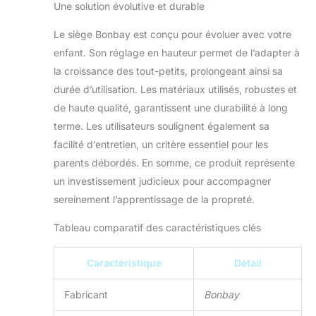
pour les tout-petits
Une solution évolutive et durable
vous permet de
vous inquiéter
Le siège Bonbay est conçu pour évoluer avec votre
même lorsque votre
enfant. Son réglage en hauteur permet de l’adapter à
enfant l'utilise seul
la croissance des tout-petits, prolongeant ainsi sa
Coussin de siège
durée d’utilisation. Les matériaux utilisés, robustes et
confortable et
protection contre
de haute qualité, garantissent une durabilité à long
les éclaboussures :
terme. Les utilisateurs soulignent également sa
le siège
facilité d’entretien, un critère essentiel pour les
d'apprentissage de
parents débordés. En somme, ce produit représente
la propreté pour
tout-petits est
un investissement judicieux pour accompagner
équipé d'un coussin
sereinement l’apprentissage de la propreté.
de siège en PVC
imperméable, doux
Tableau comparatif des caractéristiques clés
au toucher pour
protéger la peau
Caractéristique
Détail
sensible de votre
bébé, plus
Fabricant
Bonbay
confortable que les
toilettes