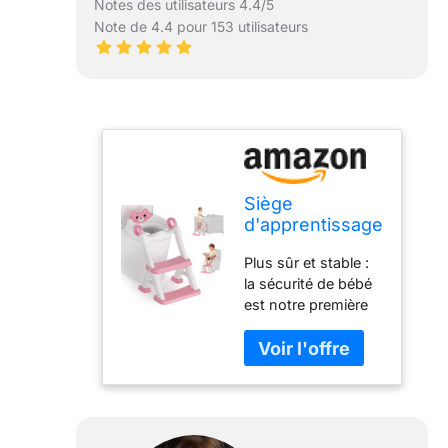
Notes des utilisateurs 4.4/5
Note de 4.4 pour 153 utilisateurs
Siège
d'apprentissage
de la propreté,
Plus sûr et stable :
siège de toilette
la sécurité de bébé
pour tout-petits
est notre première
avec marches,
priorité, notre siège
toilettes
de toilette
d'apprentissage
d'apprentissage de
de la propreté 2
la propreté adopte
en 1 avec
un design
protection anti-
triangulaire stable
éclaboussures,