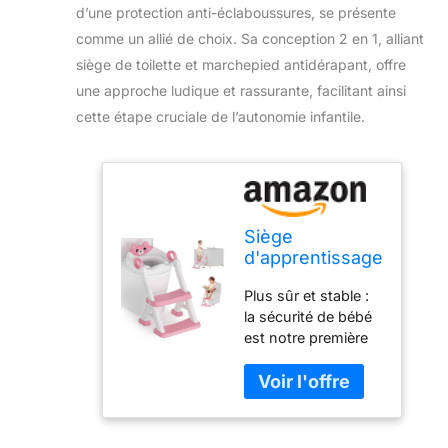
d’une protection anti-éclaboussures, se présente
comme un allié de choix. Sa conception 2 en 1, alliant
siège de toilette et marchepied antidérapant, offre
une approche ludique et rassurante, facilitant ainsi
cette étape cruciale de l’autonomie infantile.
Siège
d'apprentissage
de la propreté,
Plus sûr et stable :
siège de toilette
la sécurité de bébé
pour tout-petits
est notre première
avec marches,
priorité, notre siège
toilettes
de toilette
d'apprentissage
d'apprentissage de
de la propreté 2
la propreté adopte
en 1 avec
un design
protection anti-