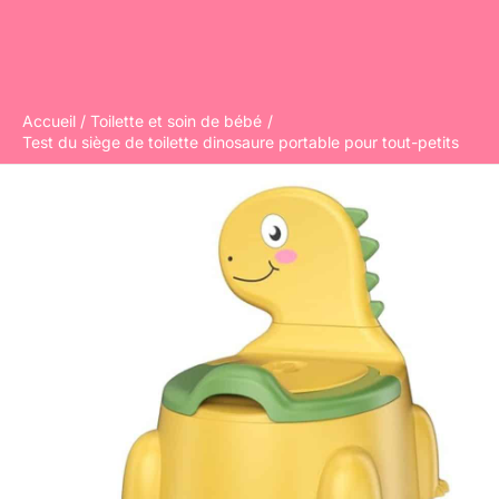
Accueil
Toilette et soin de bébé
Test du siège de toilette dinosaure portable pour tout-petits