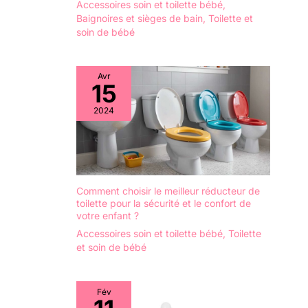
Accessoires soin et toilette bébé
,
dévouement suprême à la
Baignoires et sièges de bain
,
Toilette et
satisfaction du client,
donc si pour une raison
soin de bébé
quelconque vous n’êtes
pas satisfait de l’un de
nos produits, nous
garantissons notre
Avr
réactivité suprême avec
15
notre assistance
2024
Comment choisir le meilleur réducteur de
toilette pour la sécurité et le confort de
votre enfant ?
Accessoires soin et toilette bébé
,
Toilette
et soin de bébé
Fév