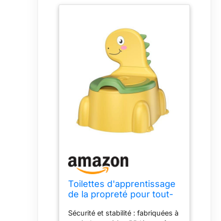
Toilettes d'apprentissage
de la propreté pour tout-
petits, siège de toilette
Sécurité et stabilité : fabriquées à
pour bébé, siège de