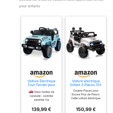
pour enfants
Voiture Électrique
Voiture électrique
Tout-Terrain pour
Enfant 2 Places 12V
Enfants, 12 V 4.5 Ah,
avec Télécommande
Double Places pour
Double Moteur 25 W
Parentale,4x4
Deux modes de
Encore Plus de Plaisir:
x 2, 4 Roues, pour 3
électrique Enfant
conduite : contrôle
Cette voiture électrique
À 6 Ans, Charge Max
avec
parental via
enfant 2 places 12V
66 LB, PP, Chargeur
Bluetooth,Musique,Kl
télécommande 2.4G ou
permet à deux petits
Européen 12V500MA
axon,Phares LED,2
conduite autonome par
139,99 €
150,99 €
aventuriers de partager
Moteurs,Voiture
l’enfant avec volant et