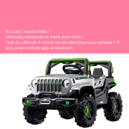
Accueil
Jouets bébé
Véhicules miniatures et trains pour bébé
Test du véhicule 4×4 tout terrain électrique pour enfants 1-3
ans, avec contrôle app et bluetooth