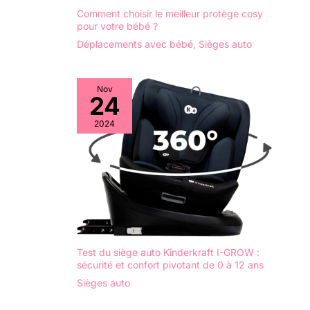
Comment choisir le meilleur protège cosy
pour votre bébé ?
Déplacements avec bébé
,
Sièges auto
Nov
24
2024
Test du siège auto Kinderkraft I-GROW :
sécurité et confort pivotant de 0 à 12 ans
Sièges auto