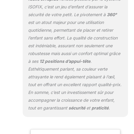
correctement
ISOFIX, c’est un jeu d’enfant d’assurer la
installé. 360
sécurité de votre petit. Le pivotement à
360°
Pivotant: Le siège
est un atout majeur pour une utilisation
auto de voyage
peut pivoter
quotidienne, permettant de placer et retirer
librement autour de
l’enfant sans effort. La qualité de construction
son axe, ce qui
est indéniable, assurant non seulement une
facilite l'entrée et la
robustesse mais aussi un confort optimal grâce
sortie de votre
enfant de la voiture
à ses
12 positions d’appui-tête
.
tous les jours sans
Esthétiquement parlant, sa couleur verte
vous fatiguer le
attrayante le rend également plaisant à l’œil,
dos. Fonction
tout en offrant un excellent rapport qualité-prix.
Reclining: Il assure
le confort de la
En somme, c’est un investissement sûr pour
colonne vertébrale
accompagner la croissance de votre enfant,
et de la nuque des
tout en garantissant
sécurité
et
praticité
.
enfants lorsqu'ils se
reposent ou
dorment. En
position arrière,