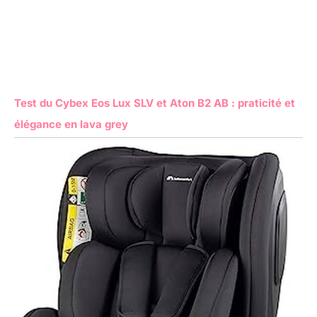
Test du Cybex Eos Lux SLV et Aton B2 AB : praticité et
élégance en lava grey