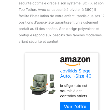
sécurité optimale grâce à son système ISOFIX et son
Top Tether. Avec sa capacité à pivoter à 360°, il
facilite l’installation de votre enfant, tandis que ses 12
positions d’appui-tête garantissent un ajustement
parfait au fil des années. Son design polyvalent et
pratique répond aux besoins des familles modernes,
alliant sécurité et confort.
Jovikids Siege
Auto, i-Size 40-
150 cm, ISOFIX
le siège auto est
pour Groupe
soumis à des
0/1/2/3, Bébé
contrôles stricts
de 0-12 ans, 0 à
pour garantir la
36 kg Environ,
sécurité des
ECE R129, 360°