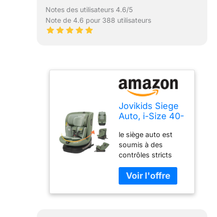
Notes des utilisateurs 4.6/5
Note de 4.6 pour 388 utilisateurs
Jovikids Siege
Auto, i-Size 40-
150 cm, ISOFIX
le siège auto est
pour Groupe
soumis à des
0/1/2/3, Bébé
contrôles stricts
de 0-12 ans, 0 à
pour garantir la
36 kg Environ,
sécurité des
ECE R129, 360°
enfants. Il est
pivotant, 12
homologué selon la
Positions
norme ECE R129.
d'Appui-tête,
Conçus pour les