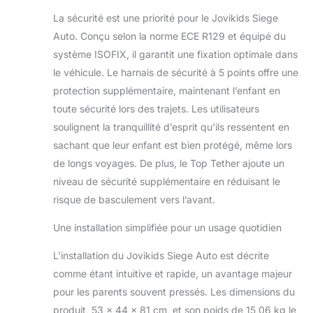
en cas de choc
La sécurité est une priorité pour le Jovikids Siege
latéral à 26 km/h, à
Auto. Conçu selon la norme ECE R129 et équipé du
condition qu'il soit
système ISOFIX, il garantit une fixation optimale dans
correctement
le véhicule. Le harnais de sécurité à 5 points offre une
installé. 360
Pivotant: Le siège
protection supplémentaire, maintenant l’enfant en
auto de voyage
toute sécurité lors des trajets. Les utilisateurs
peut pivoter
soulignent la tranquillité d’esprit qu’ils ressentent en
librement autour de
sachant que leur enfant est bien protégé, même lors
son axe, ce qui
facilite l'entrée et la
de longs voyages. De plus, le Top Tether ajoute un
sortie de votre
niveau de sécurité supplémentaire en réduisant le
enfant de la voiture
risque de basculement vers l’avant.
tous les jours sans
vous fatiguer le
Une installation simplifiée pour un usage quotidien
dos. Fonction
Reclining: Il assure
L’installation du Jovikids Siege Auto est décrite
le confort de la
comme étant intuitive et rapide, un avantage majeur
colonne vertébrale
pour les parents souvent pressés. Les dimensions du
et de la nuque des
enfants lorsqu'ils se
produit, 53 x 44 x 81 cm, et son poids de 15,06 kg le