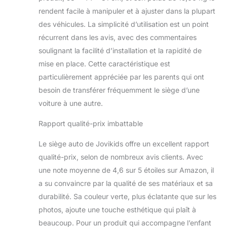
reposent ou
rendent facile à manipuler et à ajuster dans la plupart
dorment. En
des véhicules. La simplicité d’utilisation est un point
position arrière,
récurrent dans les avis, avec des commentaires
l'angle est d'environ
128-145° et en
soulignant la facilité d’installation et la rapidité de
position avant,
mise en place. Cette caractéristique est
l'angle est d'environ
particulièrement appréciée par les parents qui ont
105-117°. Housse
besoin de transférer fréquemment le siège d’une
amovible et lavable:
L'appui-tête peut
voiture à une autre.
être réglé pour
Rapport qualité-prix imbattable
s'adapter à la
croissance de vos
Le siège auto de Jovikids offre un excellent rapport
enfants, offrant
ainsi une
qualité-prix, selon de nombreux avis clients. Avec
expérience
une note moyenne de 4,6 sur 5 étoiles sur Amazon, il
confortable pour la
a su convaincre par la qualité de ses matériaux et sa
tête. Il est doté
durabilité. Sa couleur verte, plus éclatante que sur les
d'une mousse à
mémoire de forme
photos, ajoute une touche esthétique qui plaît à
haute densité,
beaucoup. Pour un produit qui accompagne l’enfant