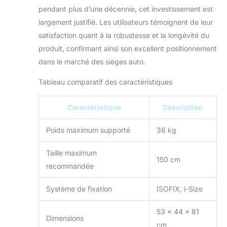
absorbant
pendant plus d’une décennie, cet investissement est
efficacement
largement justifié. Les utilisateurs témoignent de leur
l'énergie lors des
impacts latéraux
satisfaction quant à la robustesse et la longévité du
pour protéger la
produit, confirmant ainsi son excellent positionnement
tête.
dans le marché des sièges auto.
Tableau comparatif des caractéristiques
Caractéristique
Description
Poids maximum supporté
36 kg
Taille maximum
150 cm
recommandée
Système de fixation
ISOFIX, i-Size
53 x 44 x 81
Dimensions
cm