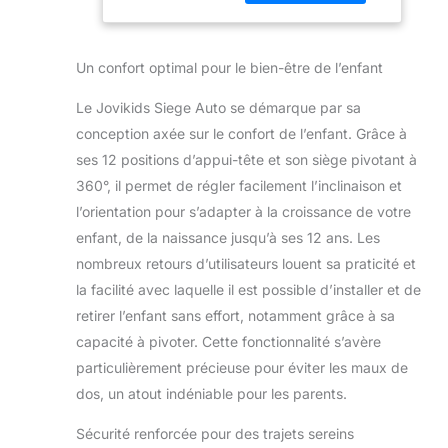
enfants. Il est
pivotant, 12
homologué selon la
Positions
norme ECE R129.
d'Appui-tête,
Un confort optimal pour le bien-être de l’enfant
Conçus pour les
Top Tether,
enfants mesurant
Siège Auto
Le Jovikids Siege Auto se démarque par sa
entre 130 et 150 cm
（Vert）
(environ 22 à 36 kg
conception axée sur le confort de l’enfant. Grâce à
ou 6 à 12 ans), les
ses 12 positions d’appui-tête et son siège pivotant à
sièges rehausseurs
360°, il permet de régler facilement l’inclinaison et
Jovikids aident les
l’orientation pour s’adapter à la croissance de votre
enfants plus âgés à
voyager en toute
enfant, de la naissance jusqu’à ses 12 ans. Les
sécurité dans la
nombreux retours d’utilisateurs louent sa praticité et
voiture. I-Size/ECE
la facilité avec laquelle il est possible d’installer et de
R129: Conforme à la
retirer l’enfant sans effort, notamment grâce à sa
norme de sécurité
capacité à pivoter. Cette fonctionnalité s’avère
européenne ECE
R129, il protège la
particulièrement précieuse pour éviter les maux de
tête et la poitrine
dos, un atout indéniable pour les parents.
des enfants en cas
de choc frontal et
Sécurité renforcée pour des trajets sereins
arrière à 50 km/h et