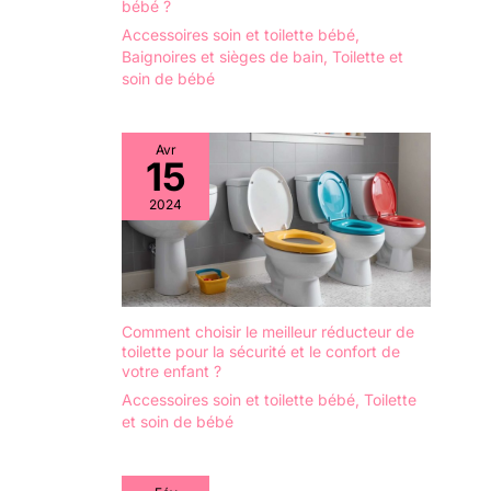
bébé ?
optimale contre les
Accessoires soin et toilette bébé
,
fuites d'impuretés.
Baignoires et sièges de bain
,
Toilette et
Qualité supérieure
soin de bébé
et pratique : tous
nos produits sont
fabriqués à partir de
Avr
matériaux de qualité
15
supérieure. Le
plastique est sans
2024
BPA ni plastifiant. La
baignoire pour bébé
se distingue par sa
forme ergonomique
et ses bords
Comment choisir le meilleur réducteur de
arrondis. Grâce au
toilette pour la sécurité et le confort de
tuyau de vidange et
votre enfant ?
au bouchon
Accessoires soin et toilette bébé
,
Toilette
intégré, la baignoire
et soin de bébé
se vide facilement
et confortablement.
Le support pratique