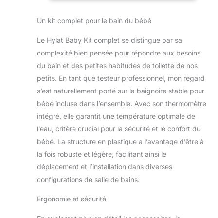
premier bain du
enfant, pot
nouveau-né à
pour bébé,
Un kit complet pour le bain du bébé
l'entraînement aux
tabouret pour
toilettes. La
enfant -
Le Hylat Baby Kit complet se distingue par sa
baignoire pour bébé
Solution idéale
avec support et
pour de
complexité bien pensée pour répondre aux besoins
siège de bain
du bain et des petites habitudes de toilette de nos
permet un bain
petits. En tant que testeur professionnel, mon regard
confortable et sûr.
s’est naturellement porté sur la baignoire stable pour
Le pot, le siège de
toilette et le
bébé incluse dans l’ensemble. Avec son thermomètre
marchepied
intégré, elle garantit une température optimale de
favorisent de
l’eau, critère crucial pour la sécurité et le confort du
manière ciblée
bébé. La structure en plastique a l’avantage d’être à
l'autonomie de
la fois robuste et légère, facilitant ainsi le
l'enfant. Tout
harmonieux dans la
déplacement et l’installation dans diverses
même couleur et le
configurations de salle de bains.
même design,
parfait pour le
Ergonomie et sécurité
début et la période
suivante.