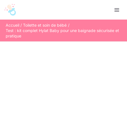
Aller
R
au
e
contenu
c
Accueil
Toilette et soin de bébé
h
Test : kit complet Hylat Baby pour une baignade sécurisée et
e
pratique
r
c
h
e
r