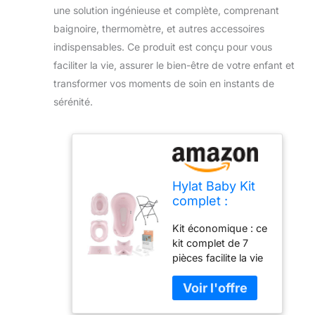
une solution ingénieuse et complète, comprenant
baignoire, thermomètre, et autres accessoires
indispensables. Ce produit est conçu pour vous
faciliter la vie, assurer le bien-être de votre enfant et
transformer vos moments de soin en instants de
sérénité.
Hylat Baby Kit
complet :
baignoire stable
Kit économique : ce
pour bébé avec
kit complet de 7
thermomètre,
pièces facilite la vie
structure, siège
quotidienne des
de bain et
parents et
bonde, siège
accompagne du
de toilette pour