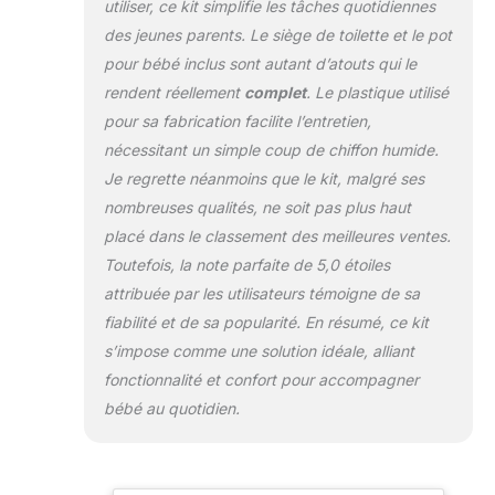
utiliser, ce kit simplifie les tâches quotidiennes
naissance au
des jeunes parents. Le siège de toilette et le pot
12ème Le
compagnon idéal
pour bébé inclus sont autant d’atouts qui le
pour les mois de
rendent réellement
complet
. Le plastique utilisé
vie. Le siège de bain
pour sa fabrication facilite l’entretien,
spécialement conçu
nécessitant un simple coup de chiffon humide.
pour les bébés
garantit que l'enfant
Je regrette néanmoins que le kit, malgré ses
est stable et ne
nombreuses qualités, ne soit pas plus haut
peut pas glisser. En
placé dans le classement des meilleures ventes.
outre, la baignoire
Toutefois, la note parfaite de 5,0 étoiles
est munie d'un
tapis antidérapant
attribuée par les utilisateurs témoigne de sa
spécial et d'un
fiabilité et de sa popularité. En résumé, ce kit
marquage du
s’impose comme une solution idéale, alliant
niveau d'eau.
fonctionnalité et confort pour accompagner
jusqu'au trait
marqué, le bac peut
bébé au quotidien.
contenir environ 12
litres. Deux
compartiments