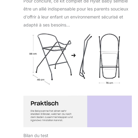
Pour conclure, ce kit complet de Hylat Baby semble
forme ergonomique
être un allié indispensable pour les parents soucieux
et ses bords
d’offrir à leur enfant un environnement sécurisé et
arrondis. Grâce au
tuyau de vidange et
adapté à ses besoins…
au bouchon
intégré, la baignoire
se vide facilement
et confortablement.
Le support pratique
permet de baigner
l'enfant sans avoir à
se pencher. Après
utilisation, le cadre
peut être plié pour
économiser de
l'espace.
Contenu de la
livraison : kit
économique 7
pièces Hylat Baby :
baignoire pour bébé
Bilan du test