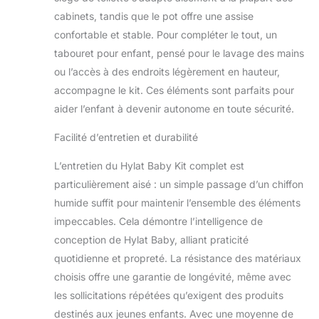
marqué, le bac peut
cabinets, tandis que le pot offre une assise
contenir environ 12
confortable et stable. Pour compléter le tout, un
litres. Deux
compartiments
tabouret pour enfant, pensé pour le lavage des mains
intégrés sont
ou l’accès à des endroits légèrement en hauteur,
parfaits pour ranger
accompagne le kit. Ces éléments sont parfaits pour
les accessoires de
aider l’enfant à devenir autonome en toute sécurité.
bain. Promouvoir
l'autonomie : dès
Facilité d’entretien et durabilité
que les enfants ont
un peu grandi,
L’entretien du Hylat Baby Kit complet est
notre marchepied
particulièrement aisé : un simple passage d’un chiffon
leur permet
d'atteindre le lavabo
humide suffit pour maintenir l’ensemble des éléments
de manière
impeccables. Cela démontre l’intelligence de
autonome. Le siège
conception de Hylat Baby, alliant praticité
de toilette aide à
quotidienne et propreté. La résistance des matériaux
l'entraînement aux
toilettes et facilite la
choisis offre une garantie de longévité, même avec
transition vers les
les sollicitations répétées qu’exigent des produits
toilettes pour
destinés aux jeunes enfants. Avec une moyenne de