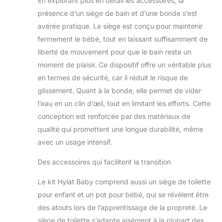
En explorant plus en détail les accessoires, la
Période de bain
présence d’un siège de bain et d’une bonde s’est
sûre : notre nacelle
avérée pratique. Le siège est conçu pour maintenir
avec bouchon
fermement le bébé, tout en laissant suffisamment de
convient de la
naissance au
liberté de mouvement pour que le bain reste un
12ème Le
moment de plaisir. Ce dispositif offre un véritable plus
compagnon idéal
en termes de sécurité, car il réduit le risque de
pour les mois de
glissement. Quant à la bonde, elle permet de vider
vie. Le siège de bain
spécialement conçu
l’eau en un clin d’œil, tout en limitant les efforts. Cette
pour les bébés
conception est renforcée par des matériaux de
garantit que l'enfant
qualité qui promettent une longue durabilité, même
est stable et ne
avec un usage intensif.
peut pas glisser. En
outre, la baignoire
Des accessoires qui facilitent la transition
est munie d'un
tapis antidérapant
Le kit Hylat Baby comprend aussi un siège de toilette
spécial et d'un
pour enfant et un pot pour bébé, qui se révèlent être
marquage du
niveau d'eau.
des atouts lors de l’apprentissage de la propreté. Le
jusqu'au trait
siège de toilette s’adapte aisément à la plupart des