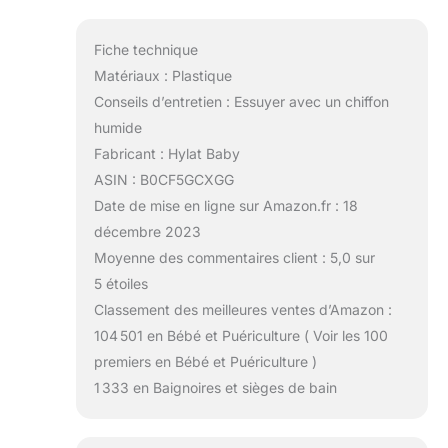
avec cadre et
bouchon, tuyau de
Fiche technique
vidange, siège de
baignoire, pot de
Matériaux : Plastique
toilette, siège de
Conseils d’entretien : Essuyer avec un chiffon
toilette pour enfant,
humide
marchepied.
Fabricant : Hylat Baby
ASIN : B0CF5GCXGG
Date de mise en ligne sur Amazon.fr : 18
décembre 2023
Moyenne des commentaires client : 5,0 sur
5 étoiles
Classement des meilleures ventes d’Amazon :
104 501 en Bébé et Puériculture ( Voir les 100
premiers en Bébé et Puériculture )
1 333 en Baignoires et sièges de bain