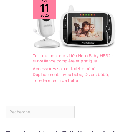
Fév
permet de baigner
11
l'enfant sans avoir à
se pencher. Après
2025
utilisation, le cadre
peut être plié pour
économiser de
l'espace.
Contenu de la
livraison : kit
Test du moniteur vidéo Hello Baby HB32 :
économique 7
surveillance complète et pratique
pièces Hylat Baby :
Accessoires soin et toilette bébé
,
baignoire pour bébé
Déplacements avec bébé
,
Divers bébé
,
avec cadre et
Toilette et soin de bébé
bouchon, tuyau de
vidange, siège de
baignoire, pot de
toilette, siège de
toilette pour enfant,
marchepied.