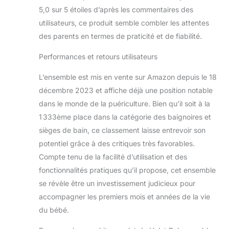
adultes. Notre pot,
5,0 sur 5 étoiles d’après les commentaires des
équipé de bandes
en caoutchouc
utilisateurs, ce produit semble combler les attentes
antidérapantes,
des parents en termes de praticité et de fiabilité.
convient aussi bien
aux filles qu'aux
Performances et retours utilisateurs
garçons, prend en
compte l'anatomie
L’ensemble est mis en vente sur Amazon depuis le 18
des deux sexes et
décembre 2023 et affiche déjà une position notable
offre une protection
dans le monde de la puériculture. Bien qu’il soit à la
optimale contre les
1 333ème place dans la catégorie des baignoires et
fuites d'impuretés.
Qualité supérieure
sièges de bain, ce classement laisse entrevoir son
et pratique : tous
potentiel grâce à des critiques très favorables.
nos produits sont
Compte tenu de la facilité d’utilisation et des
fabriqués à partir de
fonctionnalités pratiques qu’il propose, cet ensemble
matériaux de qualité
se révèle être un investissement judicieux pour
supérieure. Le
plastique est sans
accompagner les premiers mois et années de la vie
BPA ni plastifiant. La
du bébé.
baignoire pour bébé
se distingue par sa