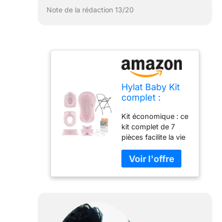
Note de la rédaction 13/20
Hylat Baby Kit
complet :
baignoire stable
Kit économique : ce
pour bébé avec
kit complet de 7
thermomètre,
pièces facilite la vie
structure, siège
quotidienne des
de bain et
parents et
bonde, siège
accompagne du
de toilette pour
premier bain du
enfant, pot
nouveau-né à
pour bébé,
l'entraînement aux
tabouret pour
toilettes. La
enfant -
baignoire pour bébé