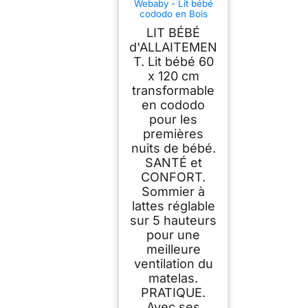
Webaby - Lit bébé
cododo en Bois
avec roulettes
LIT BÉBÉ
60x120cm LIO | Bois
Massif | Dès la
d'ALLAITEMEN
Naissance | Réglable
T. Lit bébé 60
en Hauteur | Lit à
x 120 cm
barreau ou cododo |
Confort de Sommeil
transformable
| Sommier à Lattes
en cododo
(Beige, Lit bébé)
pour les
premières
nuits de bébé.
SANTÉ et
CONFORT.
Sommier à
lattes réglable
sur 5 hauteurs
pour une
meilleure
ventilation du
matelas.
PRATIQUE.
Avec ses