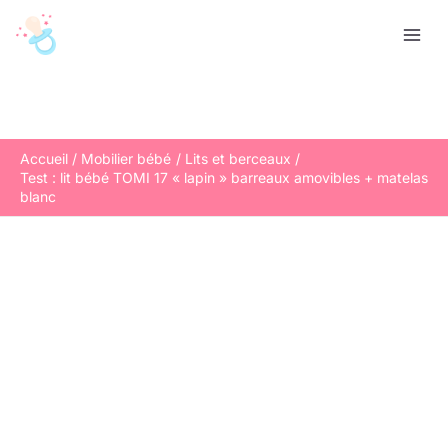
Aller
R
au
e
contenu
c
h
e
r
Accueil
Mobilier bébé
Lits et berceaux
Test : lit bébé TOMI 17 « lapin » barreaux amovibles + matelas
c
blanc
h
e
r