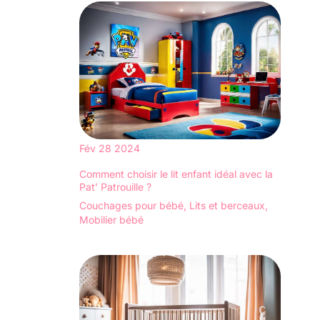
Fév
28
2024
Comment choisir le lit enfant idéal avec la
Pat’ Patrouille ?
Couchages pour bébé
,
Lits et berceaux
,
Mobilier bébé