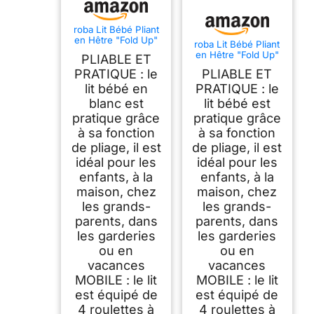
roba Lit Bébé Pliant
en Hêtre "Fold Up"
roba Lit Bébé Pliant
60x120 cm - avec
en Hêtre "Fold Up"
PLIABLE ET
Roulettes à Freins -
60x120 cm - avec
Blanc
PRATIQUE : le
PLIABLE ET
Roulettes à Freins -
Naturel
lit bébé en
PRATIQUE : le
blanc est
lit bébé est
pratique grâce
pratique grâce
à sa fonction
à sa fonction
de pliage, il est
de pliage, il est
idéal pour les
idéal pour les
enfants, à la
enfants, à la
maison, chez
maison, chez
les grands-
les grands-
parents, dans
parents, dans
les garderies
les garderies
ou en
ou en
vacances
vacances
MOBILE : le lit
MOBILE : le lit
est équipé de
est équipé de
4 roulettes à
4 roulettes à