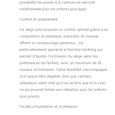
possibilité de passer à la ceinture de sécurité
hanches du bambin
traditionnelle pour les enfants plus âgés.
en cas de collision.
ISOFIX - Grâce
Confort et adaptabilité
à ISOFIX, le siège
peut être installé
Ce siège auto propose un confort optimal grâce à sa
dans la voiture en
composition en plastique, polyester, et mousse,
quelques instants.
Pour le transport
offrant un rembourrage généreux. J’ai
d'enfants plus
particulièrement apprécié la fonction reclining qui
jeunes, une fixation
permet d’ajuster l’inclinaison du siège selon les
supplémentaire
préférences de l’enfant, avec un maximum de 18
avec la ceinture
TOP TETHER est
niveaux d’inclinaison. Cette flexibilité s’accompagne
nécessaire.
d’un appui-tête réglable, bien que certains
RECLINING - Le
utilisateurs aient noté qu’il ne se lève que d’un cran,
siège est intégré à
ce qui pourrait limiter son utilisation pour les enfants
la base et vous
plus grands.
permet de régler
l'angle du siège par
Facilité d’installation et d’utilisation
rapport à la
banquette - vous