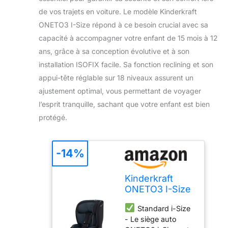
de vos trajets en voiture. Le modèle Kinderkraft
ONETO3 I-Size répond à ce besoin crucial avec sa
capacité à accompagner votre enfant de 15 mois à 12
ans, grâce à sa conception évolutive et à son
installation ISOFIX facile. Sa fonction reclining et son
appui-tête réglable sur 18 niveaux assurent un
ajustement optimal, vous permettant de voyager
l’esprit tranquille, sachant que votre enfant est bien
protégé.
-14%
Kinderkraft
ONETO3 I-Size
76 et 150 cm,
Standard i-Size
Siège auto
- Le siège auto
bébé Groupe