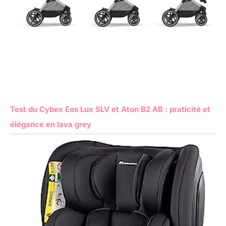
Test du Cybex Eos Lux SLV et Aton B2 AB : praticité et
élégance en lava grey