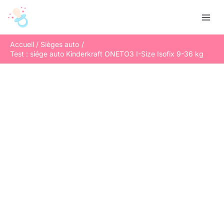
Aller
R
au
e
contenu
c
Accueil
Sièges auto
h
Test : siége auto Kinderkraft ONETO3 I-Size Isofix 9-36 kg
e
r
c
h
e
r