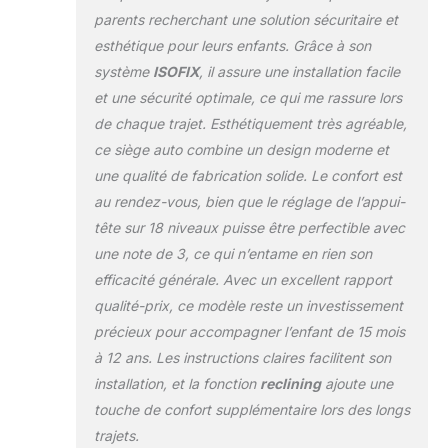
dans la voiture en
parents recherchant une solution sécuritaire et
quelques instants.
esthétique pour leurs enfants. Grâce à son
Pour le transport
système
ISOFIX
, il assure une installation facile
d'enfants plus
jeunes, une fixation
et une sécurité optimale, ce qui me rassure lors
supplémentaire
de chaque trajet. Esthétiquement très agréable,
avec la ceinture
ce siège auto combine un design moderne et
TOP TETHER est
une qualité de fabrication solide. Le confort est
nécessaire.
RECLINING - Le
au rendez-vous, bien que le réglage de l’appui-
siège est intégré à
tête sur 18 niveaux puisse être perfectible avec
la base et vous
une note de 3, ce qui n’entame en rien son
permet de régler
efficacité générale. Avec un excellent rapport
l'angle du siège par
qualité-prix, ce modèle reste un investissement
rapport à la
banquette - vous
précieux pour accompagner l’enfant de 15 mois
pouvez le faire
à 12 ans. Les instructions claires facilitent son
d'une seule main et
installation, et la fonction
reclining
ajoute une
tout au long de sa
touche de confort supplémentaire lors des longs
durée de vie.
EASY GROW
trajets.