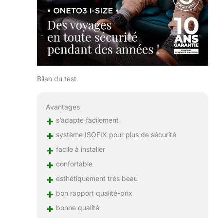
Bilan du test
Avantages
+
s’adapte facilement
+
système ISOFIX pour plus de sécurité
+
facile à installer
+
confortable
+
esthétiquement très beau
+
bon rapport qualité-prix
+
bonne qualité