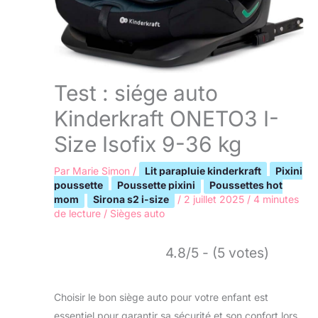
Test : siége auto
Kinderkraft ONETO3 I-
Size Isofix 9-36 kg
Par
Marie Simon
/
Lit parapluie kinderkraft
Pixini
poussette
Poussette pixini
Poussettes hot
mom
Sirona s2 i-size
/
2 juillet 2025
/
4 minutes
de lecture
/
Sièges auto
4.8/5 - (5 votes)
Choisir le bon siège auto pour votre enfant est
essentiel pour garantir sa sécurité et son confort lors