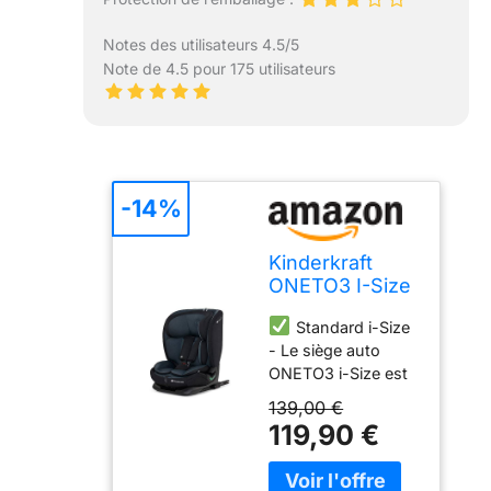
Notes des utilisateurs 4.5/5
Note de 4.5 pour 175 utilisateurs
-14%
Kinderkraft
ONETO3 I-Size
76 et 150 cm,
Standard i-Size
Siège auto
- Le siège auto
bébé Groupe
ONETO3 i-Size est
1/2/3 de 9 à 36
conforme à la
kg, 15 mois à 12
139,00 €
dernière norme
ans, Installation
119,90 €
R129 i-Size. Il vous
ISOFIX facile,
permet d'avoir
Fonction
l'esprit tranquille