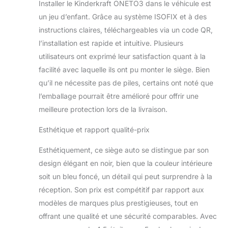
Installer le Kinderkraft ONETO3 dans le véhicule est
pouvez le faire
d'une seule main et
un jeu d’enfant. Grâce au système ISOFIX et à des
tout au long de sa
instructions claires, téléchargeables via un code QR,
durée de vie.
l’installation est rapide et intuitive. Plusieurs
EASY GROW
utilisateurs ont exprimé leur satisfaction quant à la
SYSTEM - Vous
facilité avec laquelle ils ont pu monter le siège. Bien
pouvez ajuster et
régler l'appui-tête
qu’il ne nécessite pas de piles, certains ont noté que
sur 18 niveaux.
l’emballage pourrait être amélioré pour offrir une
EASY GROW
meilleure protection lors de la livraison.
SYSTEM vous
permet de régler
Esthétique et rapport qualité-prix
l'appui-tête et les
harnais en même
Esthétiquement, ce siège auto se distingue par son
temps, d'une seule
design élégant en noir, bien que la couleur intérieure
main.
soit un bleu foncé, un détail qui peut surprendre à la
réception. Son prix est compétitif par rapport aux
modèles de marques plus prestigieuses, tout en
offrant une qualité et une sécurité comparables. Avec