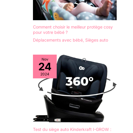
Comment choisir le meilleur protège cosy
pour votre bébé ?
Déplacements avec bébé
,
Sièges auto
Nov
24
2024
Test du siège auto Kinderkraft I-GROW :