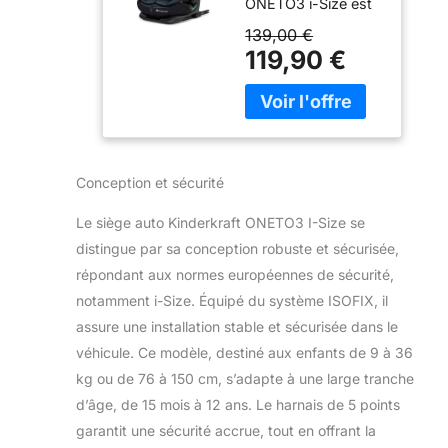
ONETO3 i-Size est
1/2/3 de 9 à 36
conforme à la
kg, 15 mois à 12
139,00 €
dernière norme
ans, Installation
119,90 €
R129 i-Size. Il vous
ISOFIX facile,
permet d'avoir
Fonction
l'esprit tranquille
reclining,
quant à la sécurité
Régler l'appui-
de votre enfant et
tête sur 18
vous permet de
niveaux, Noir
Conception et sécurité
vous concentrer
sur la conduite.
Le siège auto Kinderkraft ONETO3 I-Size se
La sécurité - Les
distingue par sa conception robuste et sécurisée,
protections
répondant aux normes européennes de sécurité,
latérales hautes et
renforcées (SPS)
notamment i-Size. Équipé du système ISOFIX, il
absorbent l'énergie
assure une installation stable et sécurisée dans le
générée lors d'un
véhicule. Ce modèle, destiné aux enfants de 9 à 36
choc latéral et
kg ou de 76 à 150 cm, s’adapte à une large tranche
l'éloignent de votre
enfant. Elles
d’âge, de 15 mois à 12 ans. Le harnais de 5 points
protègent les
garantit une sécurité accrue, tout en offrant la
épaules et les