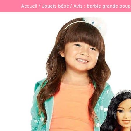
Accueil
Jouets bébé
Avis : barbie grande poup