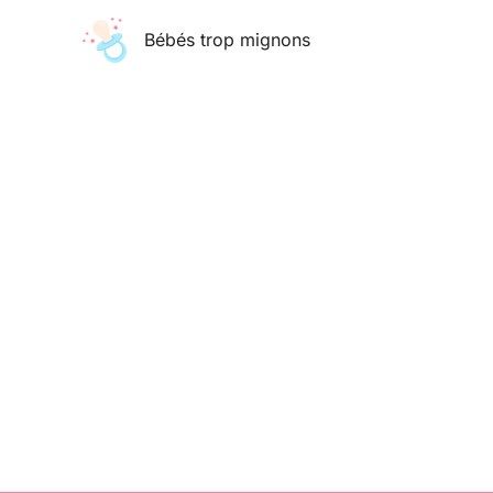
Aller
Bébés trop mignons
au
contenu