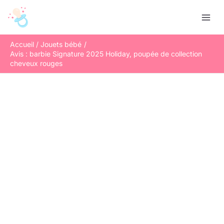
Aller
R
au
e
contenu
c
Accueil
Jouets bébé
h
Avis : barbie Signature 2025 Holiday, poupée de collection
e
cheveux rouges
r
c
h
e
r