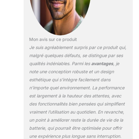
satinés Magnifiques
boucles d'oreilles
chandelier dorées
et lèvres rouges
complètent son
look Barbi La
Mon avis sur ce produit
poupée porte ses
Je suis agréablement surpris par ce produit qui,
longues boucles
malgré quelques défauts, se distingue par ses
rouges dans un
qualités indéniables. Parmi les
avantages
, je
style sophistiqué
demi-up Dans un
note une conception robuste et un design
emballage idéal
esthétique qui s’intègre facilement dans
pour l'affichage, la
n’importe quel environnement. La performance
poupée Barbie des
est largement à la hauteur des attentes, avec
fêtes 2022 est un
des fonctionnalités bien pensées qui simplifient
excellent cadeau
pour les
vraiment l’utilisation au quotidien. En revanche,
collectionneurs et
un point à améliorer reste la durée de vie de la
les enfants âgés de
batterie, qui pourrait être optimisée pour offrir
6 ans et plus
une expérience plus longue sans interruption.