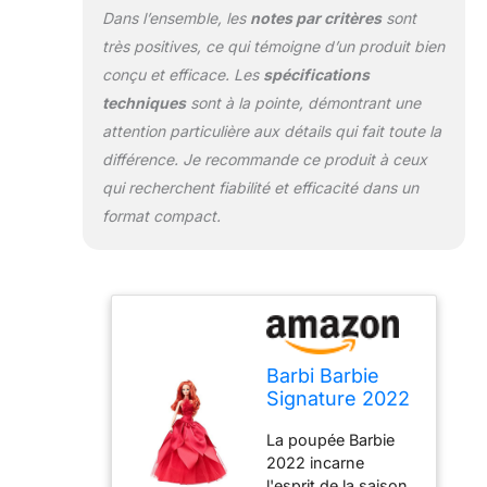
Dans l’ensemble, les
notes par critères
sont
très positives, ce qui témoigne d’un produit bien
conçu et efficace. Les
spécifications
techniques
sont à la pointe, démontrant une
attention particulière aux détails qui fait toute la
différence. Je recommande ce produit à ceux
qui recherchent fiabilité et efficacité dans un
format compact.
Barbi Barbie
Signature 2022
Holiday
La poupée Barbie
Collectible,
2022 incarne
cheveux
l'esprit de la saison