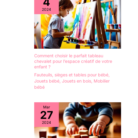
4
2024
Comment choisir le parfait tableau
chevalet pour l’espace créatif de votre
enfant ?
Fauteuils, sièges et tables pour bébé
,
Jouets bébé
,
Jouets en bois
,
Mobilier
bébé
Mar
27
2024