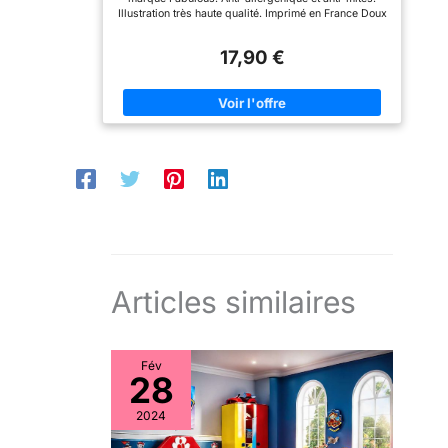
Illustration très haute qualité. Imprimé en France Doux
pour le tissu que
au toucher sensation ""Peau de peche"" Fermeture
pour l’impression.
façon portefeuille
17,90 €
CADEAU IDÉAL -
The Birth Pillow est le
cadeau parfait : il
exprime l’amour et
l’attention tout en
créant un souvenir
durable. Un présent
unique qui ravira non
seulement les
parents, mais aussi
les tout-petits.
Articles similaires
Fév
28
2024