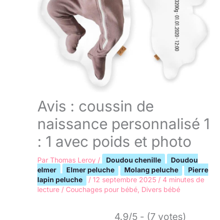
Avis : coussin de
naissance personnalisé 1
: 1 avec poids et photo
Par
Thomas Leroy
/
Doudou chenille
Doudou
elmer
Elmer peluche
Molang peluche
Pierre
lapin peluche
/
12 septembre 2025
/
4 minutes de
lecture
/
Couchages pour bébé
,
Divers bébé
4.9/5 - (7 votes)