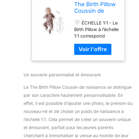
The Birth Pillow
Coussin de
naissance
ÉCHELLE 1:1 - Le
personnalisé
Birth Pillow à l’échelle
avec photo,
1:1 correspond
échelle 1:1 avec
exactement à la taille
poids | Avec
réelle de votre
prénom pour
nouveau-né. En
nouveau-né |
choisissant l’option
Souvenir en
avec poids, l’oreiller
taille réelle pour
Un souvenir personnalisé et émouvant
aura le même poids
garçon et fille |
que votre bébé,
Cadeau de
Le The Birth Pillow Coussin de naissance se distingue
rendant le souvenir
baptême
encore plus réaliste.
par son caractère hautement personnalisable. En
DESIGN
effet, il est possible d’ajouter une photo, le prénom du
INTEMPOREL -
nouveau-né et de choisir un poids de naissance à
Grâce à son design
l’échelle 1:1. Cela permet de créer un souvenir unique
intemporel, The Birth
Pillow s’intègre
et émouvant, parfait pour les jeunes parents
harmonieusement
cherchant à immortaliser la venue au monde de leur