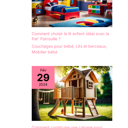
Comment choisir le lit enfant idéal avec la
Pat’ Patrouille ?
Couchages pour bébé
,
Lits et berceaux
,
Mobilier bébé
Fév
29
2024
Comment construire une cabane pour