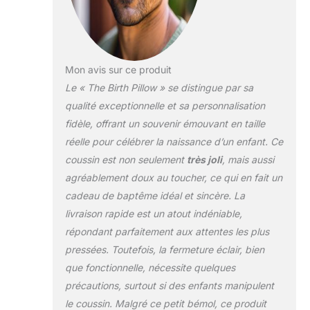
d’enfant, y apportant
une touche
d’élégance et créant
une atmosphère
douce et
Mon avis sur ce produit
chaleureuse.
Le « The Birth Pillow » se distingue par sa
PERSONNALISATION
qualité exceptionnelle et sa personnalisation
UNIQUE - Au dos de
fidèle, offrant un souvenir émouvant en taille
chaque Birth Pillow,
réelle pour célébrer la naissance d’un enfant. Ce
les informations de
naissance de votre
coussin est non seulement
très joli
, mais aussi
bébé sont
agréablement doux au toucher, ce qui en fait un
délicatement
cadeau de baptême idéal et sincère. La
brodées : prénom,
livraison rapide est un atout indéniable,
taille, poids, date et
heure de naissance.
répondant parfaitement aux attentes les plus
Chaque oreiller
pressées. Toutefois, la fermeture éclair, bien
devient ainsi un
que fonctionnelle, nécessite quelques
souvenir unique et
précautions, surtout si des enfants manipulent
profondément
personnel.
le coussin. Malgré ce petit bémol, ce produit