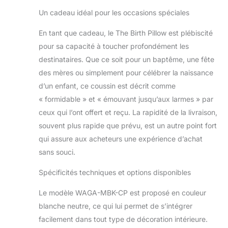
ÉCOLOGIQUE & DE
Un cadeau idéal pour les occasions spéciales
QUALITÉ
SUPÉRIEURE - The
En tant que cadeau, le The Birth Pillow est plébiscité
Birth Pillow est
pour sa capacité à toucher profondément les
confectionné dans
destinataires. Que ce soit pour un baptême, une fête
un tissu doux et
des mères ou simplement pour célébrer la naissance
agréable,
parfaitement adapté
d’un enfant, ce coussin est décrit comme
à la peau sensible
« formidable » et « émouvant jusqu’aux larmes » par
des bébés. Nous
ceux qui l’ont offert et reçu. La rapidité de la livraison,
sélectionnons avec
souvent plus rapide que prévu, est un autre point fort
soin des matériaux
écologiques, tant
qui assure aux acheteurs une expérience d’achat
pour le tissu que
sans souci.
pour l’impression.
CADEAU IDÉAL -
Spécificités techniques et options disponibles
The Birth Pillow est le
cadeau parfait : il
Le modèle WAGA-MBK-CP est proposé en couleur
exprime l’amour et
blanche neutre, ce qui lui permet de s’intégrer
l’attention tout en
facilement dans tout type de décoration intérieure.
créant un souvenir