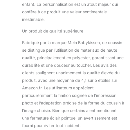
dans toute chambre
enfant. La personnalisation est un atout majeur qui
d’enfant, y apportant
confère à ce produit une valeur sentimentale
une touche
inestimable.
d’élégance et créant
une atmosphère
Un produit de qualité supérieure
douce et
chaleureuse.
Fabriqué par la marque Mein Babykissen, ce coussin
PERSONNALISATION
UNIQUE - Au dos de
se distingue par l’utilisation de matériaux de haute
chaque Birth Pillow,
qualité, principalement en polyester, garantissant une
les informations de
durabilité et une douceur au toucher. Les avis des
naissance de votre
clients soulignent unanimement la qualité élevée du
bébé sont
produit, avec une moyenne de 4,1 sur 5 étoiles sur
délicatement
brodées : prénom,
Amazon.fr. Les utilisateurs apprécient
taille, poids, date et
particulièrement la finition soignée de l’impression
heure de naissance.
photo et l’adaptation précise de la forme du coussin à
Chaque oreiller
l’image choisie. Bien que certains aient mentionné
devient ainsi un
souvenir unique et
une fermeture éclair pointue, un avertissement est
profondément
fourni pour éviter tout incident.
personnel.