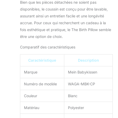
Bien que les pièces détachées ne soient pas
durable. Un présent
unique qui ravira non
disponibles, le coussin est conçu pour être lavable,
seulement les
assurant ainsi un entretien facile et une longévité
parents, mais aussi
accrue. Pour ceux qui recherchent un cadeau à la
les tout-petits.
fois esthétique et pratique, le The Birth Pillow semble
être une option de choix.
Comparatif des caractéristiques
Caractéristique
Description
Marque
Mein Babykissen
Numéro de modèle
WAGA-MBK-CP
Couleur
Blanc
Matériau
Polyester