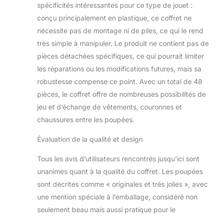
spécificités intéressantes pour ce type de jouet :
chacune leur style
et leur histoire : les
conçu principalement en plastique, ce coffret ne
enfants peuvent
nécessite pas de montage ni de piles, ce qui le rend
donc recréer toutes
très simple à manipuler. Le produit ne contient pas de
leurs scènes
pièces détachées spécifiques, ce qui pourrait limiter
préférées ou
imaginer toutes les
les réparations ou les modifications futures, mais sa
histoires qu’ils
robustesse compense ce point. Avec un total de 48
veulent ! Les fans
pièces, le coffret offre de nombreuses possibilités de
peuvent
jeu et d’échange de vêtements, couronnes et
collectionner tous
les coffrets et
chaussures entre les poupées.
accessoires
Évaluation de la qualité et design
Princesses Disney
pour des aventures
Tous les avis d’utilisateurs rencontrés jusqu’ici sont
encore plus
magiques ! Articles
unanimes quant à la qualité du coffret. Les poupées
vendus
sont décrites comme « originales et très jolies », avec
séparément,
une mention spéciale à l’emballage, considéré non
Certains produits
seulement beau mais aussi pratique pour le
peuvent ne pas être