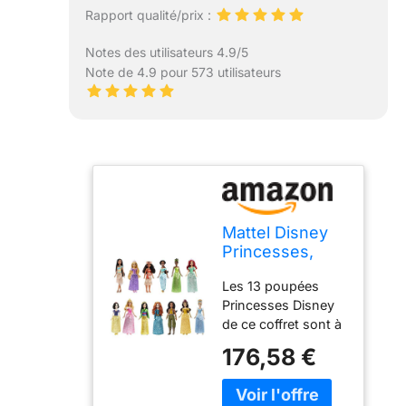
Rapport qualité/prix :
Notes des utilisateurs 4.9/5
Note de 4.9 pour 573 utilisateurs
Mattel Disney
Princesses,
Coffret de 13
Les 13 poupées
Poupées
Princesses Disney
Mannequin
de ce coffret sont à
Princesses,
l’effigie des
Tenues
176,58 €
personnages de
Étincelantes et
certains des plus
Accessoires,
célèbres dessins
Inspirées des