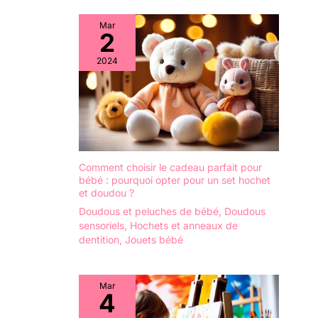
Mar
2
2024
Comment choisir le cadeau parfait pour
bébé : pourquoi opter pour un set hochet
et doudou ?
Doudous et peluches de bébé
,
Doudous
sensoriels
,
Hochets et anneaux de
dentition
,
Jouets bébé
Mar
4