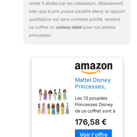
peuvent ne pas être
notée 5 étoiles par les utilisateurs. Globalement,
commercialisés
bien que le prix puisse paraître élevé, le rapport
qualité/prix est sans conteste justifié, rendant
ce coffret un
cadeau idéal
pour nos petites
princesses.
Mattel Disney
Princesses,
Coffret de 13
Les 13 poupées
Poupées
Princesses Disney
Mannequin
de ce coffret sont à
Princesses,
l’effigie des
Tenues
176,58 €
personnages de
Étincelantes et
certains des plus
Accessoires,
célèbres dessins