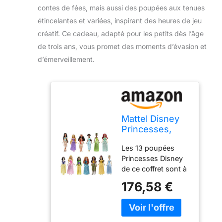
contes de fées, mais aussi des poupées aux tenues
étincelantes et variées, inspirant des heures de jeu
créatif. Ce cadeau, adapté pour les petits dès l’âge
de trois ans, vous promet des moments d’évasion et
d’émerveillement.
Mattel Disney
Princesses,
Coffret de 13
Les 13 poupées
Poupées
Princesses Disney
Mannequin
de ce coffret sont à
Princesses,
l’effigie des
Tenues
176,58 €
personnages de
Étincelantes et
certains des plus
Accessoires,
célèbres dessins
Inspirées des
animés Disney !