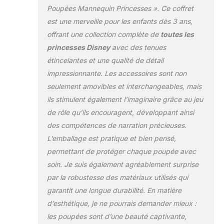
ce coffret ont
Poupées Mannequin Princesses ». Ce coffret
chacune leur style
est une merveille pour les enfants dès 3 ans,
et leur histoire : les
offrant une collection complète de
toutes les
enfants peuvent
donc recréer toutes
princesses Disney
avec des tenues
leurs scènes
étincelantes et une qualité de détail
préférées ou
impressionnante. Les accessoires sont non
imaginer toutes les
seulement amovibles et interchangeables, mais
histoires qu’ils
veulent ! Les fans
ils stimulent également l’imaginaire grâce au jeu
peuvent
de rôle qu’ils encouragent, développant ainsi
collectionner tous
des compétences de narration précieuses.
les coffrets et
L’emballage est pratique et bien pensé,
accessoires
Princesses Disney
permettant de protéger chaque poupée avec
pour des aventures
soin. Je suis également agréablement surprise
encore plus
par la robustesse des matériaux utilisés qui
magiques ! Articles
garantit une longue durabilité. En matière
vendus
séparément,
d’esthétique, je ne pourrais demander mieux :
Certains produits
les poupées sont d’une beauté captivante,