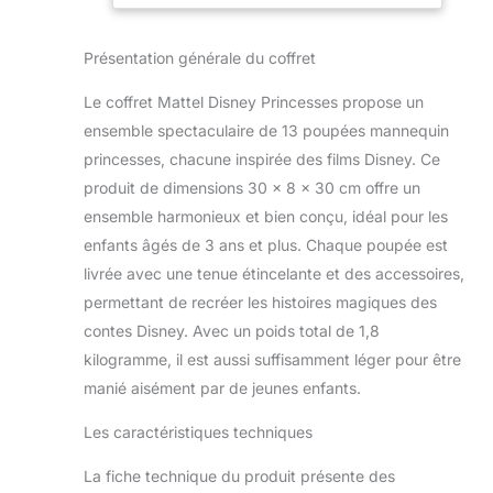
Films Disney,
Retrouvez dans ce
Cadeau pour
coffret Aurore, Ariel,
Enfant 3 ans et
Présentation générale du coffret
Pocahontas,
plus, HLW43
Raiponce, Tiana,
Le coffret Mattel Disney Princesses propose un
Blanche-Neige,
ensemble spectaculaire de 13 poupées mannequin
Belle, Jasmine,
princesses, chacune inspirée des films Disney. Ce
Mérida, Mulan,
Vaiana, Cendrillon
produit de dimensions 30 x 8 x 30 cm offre un
et Raya. Chaque
ensemble harmonieux et bien conçu, idéal pour les
poupée articulée
enfants âgés de 3 ans et plus. Chaque poupée est
porte la tenue et les
livrée avec une tenue étincelante et des accessoires,
accessoires
propres à son
permettant de recréer les histoires magiques des
personnage Les
contes Disney. Avec un poids total de 1,8
poupées ont des
kilogramme, il est aussi suffisamment léger pour être
cheveux soyeux
manié aisément par de jeunes enfants.
que les enfants
pourront s’amuser
Les caractéristiques techniques
à coiffer à volonté !
Les 13 héroïnes de
La fiche technique du produit présente des
ce coffret ont