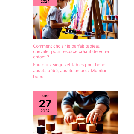
2024
Comment choisir le parfait tableau
chevalet pour l’espace créatif de votre
enfant ?
Fauteuils, sièges et tables pour bébé
,
Jouets bébé
,
Jouets en bois
,
Mobilier
bébé
Mar
27
2024