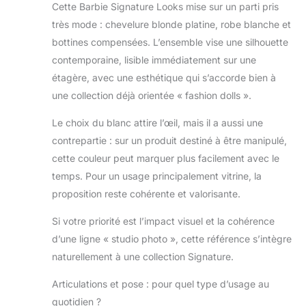
Cette Barbie Signature Looks mise sur un parti pris
prête à prendre la
très mode : chevelure blonde platine, robe blanche et
pose devant
l’objectif et à briller
bottines compensées. L’ensemble vise une silhouette
sur les réseaux
contemporaine, lisible immédiatement sur une
sociaux. Cette
étagère, avec une esthétique qui s’accorde bien à
poupée Barbie
une collection déjà orientée « fashion dolls ».
Looks présente
un visage unique
Le choix du blanc attire l’œil, mais il a aussi une
et de beaux
contrepartie : sur un produit destiné à être manipulé,
cheveux blonds
ondulés aux
cette couleur peut marquer plus facilement avec le
reflets platine. Sa
temps. Pour un usage principalement vitrine, la
tenue haut de
proposition reste cohérente et valorisante.
gamme inclut des
bottines
Si votre priorité est l’impact visuel et la cohérence
compensées et
d’une ligne « studio photo », cette référence s’intègre
une robe blanche
aux manches
naturellement à une collection Signature.
bouffantes
Articulations et pose : pour quel type d’usage au
ajourées aux
épaules. Arborant
quotidien ?