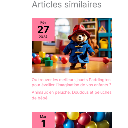
Articles similaires
Fév
27
2024
Où trouver les meilleurs jouets Paddington
pour éveiller l’imagination de vos enfants ?
Animaux en peluche
,
Doudous et peluches
de bébé
Mar
1