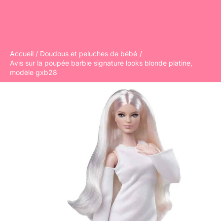
Accueil
Doudous et peluches de bébé
Avis sur la poupée barbie signature looks blonde platine,
modèle gxb28