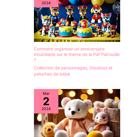
2024
Comment organiser un anniversaire
inoubliable sur le thème de la Pat’Patrouille
?
Collection de personnages
,
Doudous et
peluches de bébé
Mar
2
2024