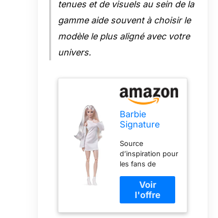
Looks plairont
tenues et de visuels au sein de la
aux passionnés
gamme aide souvent à choisir le
de mode, aux
stylistes et aux
modèle le plus aligné avec votre
collectionneurs.
univers.
Barbie
Signature
poupée de
Source
Collection
d’inspiration pour
articulée
les fans de
Looks,
stylisme, les
Blonde
poupées Barbie
Platine
Looks portent
Portant Une
des tenues à la
Robe Blanche
pointe de la
et des