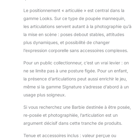
des looks
originaux faisant
Le positionnement « articulée » est central dans la
ressortir leurs
gamme Looks. Sur ce type de poupée mannequin,
personnalités, les
les articulations servent autant à la photographie qu’à
poupées Barbie
la mise en scène : poses debout stables, attitudes
Looks plairont aux
passionnés de
plus dynamiques, et possibilité de changer
mode, aux
l’expression corporelle sans accessoires complexes.
stylistes et aux
collectionneurs.
Pour un public collectionneur, c’est un vrai levier : on
ne se limite pas à une posture figée. Pour un enfant,
la présence d’articulations peut aussi enrichir le jeu,
même si la gamme Signature s’adresse d’abord à un
usage plus soigneux.
Si vous recherchez une Barbie destinée à être posée,
re-posée et photographiée, l’articulation est un
argument décisif dans cette tranche de produits.
Tenue et accessoires inclus : valeur perçue ou