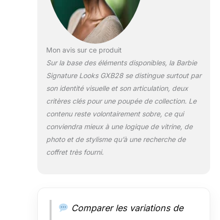
présente un
visage unique et
de beaux
cheveux blonds
ondulés aux
Mon avis sur ce produit
reflets platine. Sa
Sur la base des éléments disponibles, la Barbie
tenue haut de
Signature Looks GXB28 se distingue surtout par
gamme inclut
des bottines
son identité visuelle et son articulation, deux
compensées et
critères clés pour une poupée de collection. Le
une robe blanche
contenu reste volontairement sobre, ce qui
aux manches
conviendra mieux à une logique de vitrine, de
bouffantes
ajourées aux
photo et de stylisme qu’à une recherche de
épaules.
coffret très fourni.
Arborant des
looks originaux
faisant ressortir
leurs
personnalités, les
Comparer les variations de
poupées Barbie