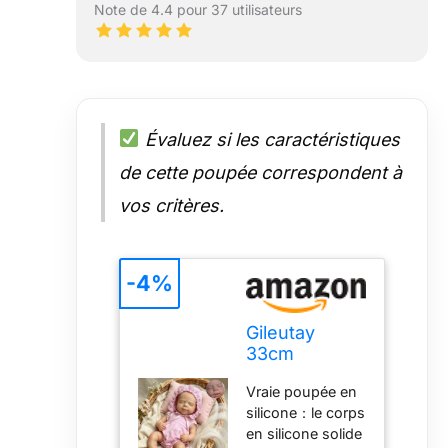
Note de 4.4 pour 37 utilisateurs
enfants de 3 ans
et +. Conseils
chauds : la tête de
poupée en
silicone
anatomiquement
correcte a un trou
Évaluez si les caractéristiques
d’injection en
de cette poupée correspondent à
silicone, le trou
d’injection est l’un
vos critères.
des processus de
fabrication de la
poupée, ce n’est
-4%
pas la qualité de la
poupée Le paquet
contient：
Gileutay
Chaque poupée a
33cm
son propre
Poupées en
certificat de
Vraie poupée en
Silicone
naissance que
silicone：le corps
Solide
vous pouvez
en silicone solide
Réalistes