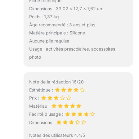
Fiche technique
leur plus jeune
Dimensions : 33,02 x 12,7 x 7,62 cm
âge. Les enfants
Poids : 1,37 kg
et les adultes
Âge recommandé : 3 ans et plus
peuvent s’amuser
avec les poupées
Matière principale : Silicone
Sécurité et
Aucune pile requise
certification：
Usage : activités préscolaires, accessoires
Fabriqué avec du
photo
silicone liquide
avancé qui est
plus réaliste et
plus doux que les
Note de la rédaction 16/20
générations
Esthétique :
précédentes, sûr
et non toxique.
Prix :
Conforme aux
Matériau :
exigences de
Facilité d’usage :
sécurité des
Dimensions :
normes ASTM
F963 et EN71.
Notes des utilisateurs 4.4/5
Convient aux