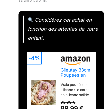
33 cm ont à offrir.
Considérez cet achat en
fonction des attentes de votre
enfant.
-4%
Gileutay 33cm
Poupées en
Silicone Solide
Vraie poupée en
Réalistes
silicone：le corps
Poupées De
en silicone solide
Bébé Reborn
lavable pèse
Fille Peintes à
93,99 €
environ 0,9 kg (1,9
La Main Bébés
89,99 €