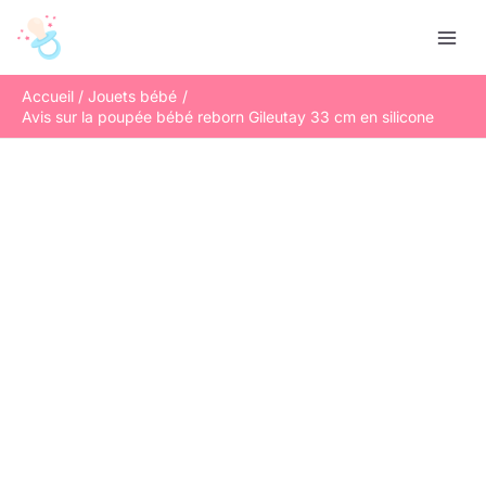
Aller
R
au
e
contenu
c
Accueil
Jouets bébé
h
Avis sur la poupée bébé reborn Gileutay 33 cm en silicone
e
r
c
h
e
r