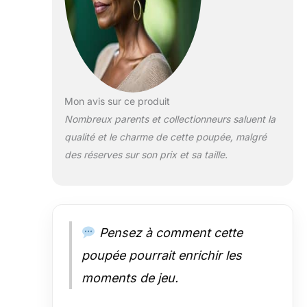
soin du silicone
bébé, ne la tirez
pas et soyez
doux lorsque
vous vous
baignez ou
changez de
Mon avis sur ce produit
vêtements pour
Nombreux parents et collectionneurs saluent la
elle Peinture
qualité et le charme de cette poupée, malgré
Distincte ：Fait à
des réserves sur son prix et sa taille.
la main par des
artistes
talentueux. Les
yeux fermés avec
des cils
enracinés à la
Pensez à comment cette
main, ne peuvent
poupée pourrait enrichir les
pas s’ouvrir ou
cligner des yeux.
moments de jeu.
Grâce à notre
nouvelle