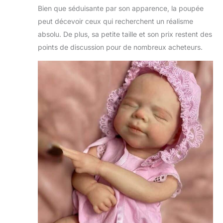
l'expression et
Bien que séduisante par son apparence, la poupée
d'autres
peut décevoir ceux qui recherchent un réalisme
caractéristiques
absolu. De plus, sa petite taille et son prix restent des
de la poupée sont
points de discussion pour de nombreux acheteurs.
parfaitement
restaurées pour
ressembler à un
vrai bébé. Le
silicone liquide
doux et la texture
vive de la peau
rendent la poupée
très réaliste et
difficile à
différencier des
vrais bébés
Amusez-vous
avec le bébé：
Habillez-la comme
vous aimez pour
être votre bébé