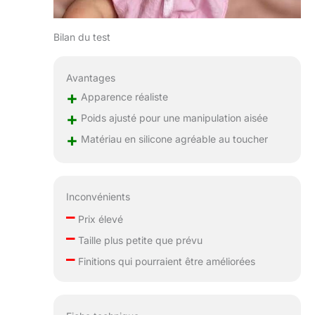
préféré avec des
vêtements pour
bébés
Bilan du test
prématurés. Choix
spécial pour les
activités
Avantages
préscolaires et
+
Apparence réaliste
familiales, les
+
Poids ajusté pour une manipulation aisée
accessoires
+
photo, les jeux de
Matériau en silicone agréable au toucher
rôle, les jeux
nourrissants et les
collections de
poupées. Les
Inconvénients
enfants peuvent
–
Prix élevé
habiller des
–
poupées selon
Taille plus petite que prévu
leurs souhaits,
–
Finitions qui pourraient être améliorées
développant ainsi
des capacités
sociales et
cognitives dès