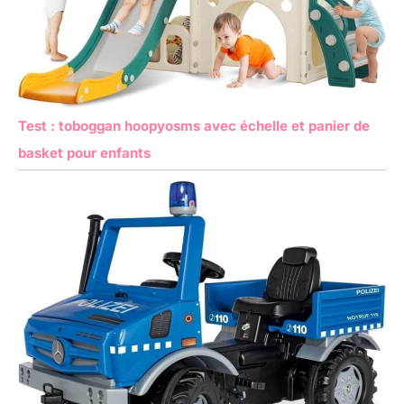
souhaitez.Grand
jouet pour la
journée des
enfants,
l’anniversaire des
enfants, le jour
de Noël, le
Test : toboggan hoopyosms avec échelle et panier de
Nouvel An et
basket pour enfants
d’autres
vacances, plus
en collection.
Dans la boîte :
poupée reborn
en silicone
réaliste (x1),
biberon (x1),
certificat de
naissance (x1),
ensemble de
vêtements (x1)