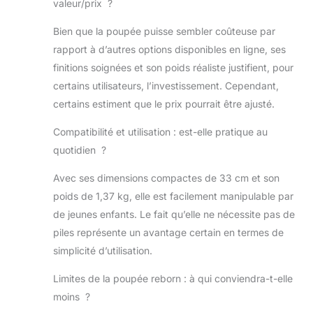
valeur/prix ?
lorsque vous
vous baignez ou
Bien que la poupée puisse sembler coûteuse par
changez de
rapport à d’autres options disponibles en ligne, ses
vêtements pour
finitions soignées et son poids réaliste justifient, pour
elle Peinture
certains utilisateurs, l’investissement. Cependant,
Distincte ：Fait à
la main par des
certains estiment que le prix pourrait être ajusté.
artistes
talentueux. Les
Compatibilité et utilisation : est-elle pratique au
yeux fermés avec
quotidien ?
des cils enracinés
à la main, ne
Avec ses dimensions compactes de 33 cm et son
peuvent pas
poids de 1,37 kg, elle est facilement manipulable par
s’ouvrir ou cligner
de jeunes enfants. Le fait qu’elle ne nécessite pas de
des yeux. Grâce à
piles représente un avantage certain en termes de
notre nouvelle
technologie de
simplicité d’utilisation.
peinture auto-
développée et à
Limites de la poupée reborn : à qui conviendra-t-elle
l'ingéniosité de
moins ?
l'artiste, la peau,