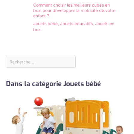
Comment choisir les meilleurs cubes en
silicone
bois pour développer la motricité de votre
anatomiquement
enfant ?
correcte a un
Jouets bébé
,
Jouets éducatifs
,
Jouets en
trou d’injection
bois
en silicone, le
trou d’injection
est l’un des
processus de
fabrication de la
poupée, ce n’est
pas la qualité de
la poupée Le
paquet
Dans la catégorie Jouets bébé
contient：
Chaque poupée
a son propre
certificat de
naissance que
vous pouvez
nommer comme
vous le