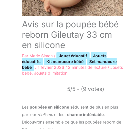
Avis sur la poupée bébé
reborn Gileutay 33 cm
en silicone
Par
Marie Simon
/
Jouet éducatif
Jouets
éducatifs
Kit manucure bébé
Set manucure
bébé
/
1 février 2026
/
2 minutes de lecture
/
Jouets
bébé
,
Jouets d'imitation
5/5 - (9 votes)
Les
poupées en silicone
séduisent de plus en plus
par leur
réalisme
et leur
charme indéniable
.
Découvrons ensemble ce que les poupées reborn de