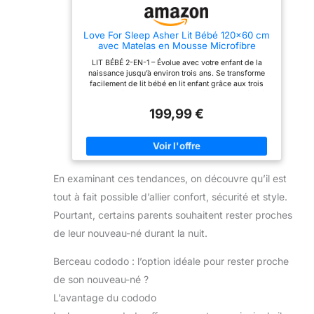
Love For Sleep Asher Lit Bébé 120x60 cm
avec Matelas en Mousse Microfibre
Matelassée – Lit Enfant en Bois
LIT BÉBÉ 2-EN-1 – Évolue avec votre enfant de la
Convertible avec Grand Tiroir et Barrière
naissance jusqu’à environ trois ans. Se transforme
de Sécurité Incluse Chêne Doré
facilement de lit bébé en lit enfant grâce aux trois
hauteurs réglables du sommier, offrant un accès sûr
et pratique. Inclut un matelas ferme et
199,99 €
hypoallergénique pour un sommeil optimal. MATELAS
– Matelas en mousse matelassée premium de 6 cm
avec housse antibactérienne et hypoallergénique
pour un sommeil sain. Offre un soutien ferme de la
colonne vertébrale et dispose d’une housse amovible
et lavable pour un entretien facile et une fraîcheur
En examinant ces tendances, on découvre qu’il est
durable. GRAND TIROIR – Équipé de roulettes en
caoutchouc pour éviter les rayures au sol. Le tiroir
tout à fait possible d’allier confort, sécurité et style.
spacieux offre un grand espace de rangement pour
les essentiels de bébé. ROBUSTESSE – Fabriqué en
Pourtant, certains parents souhaitent rester proches
bois de pin solide pour une résistance et une
durabilité accrues. Finition douce au toucher et bords
de leur nouveau-né durant la nuit.
lisses pour plus de sécurité et un design élégant.
MONTAGE FACILE – Installation en seulement 45
Berceau cododo : l’option idéale pour rester proche
minutes en tant que lit bébé ou lit enfant. Livré avec
une notice de montage claire, étape par étape, pour
de son nouveau-né ?
une installation sans souci. SÉCURITÉ AVANT TOUT –
Conçu en bois massif avec peinture non toxique et
L’avantage du cododo
sûre pour les bébés. Conforme aux normes