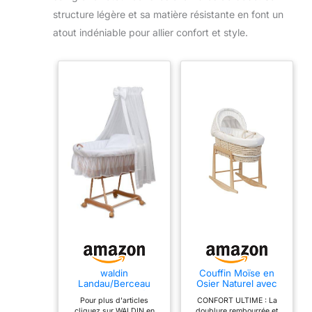
structure légère et sa matière résistante en font un
atout indéniable pour allier confort et style.
waldin
Couffin Moïse en
Landau/Berceau
Osier Naturel avec
Complet,24 modèles
Support à Bascule -
Pour plus d'articles
CONFORT ULTIME : La
Disponibles,Cadre/R
Berceau Tressé en
cliquez sur WALDIN en
doublure rembourrée et