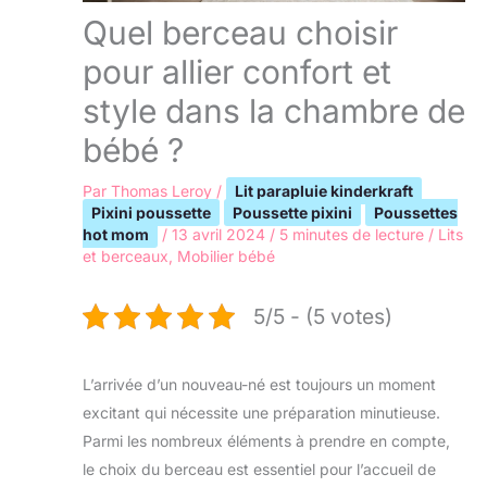
Quel berceau choisir
pour allier confort et
style dans la chambre de
bébé ?
Par
Thomas Leroy
/
Lit parapluie kinderkraft
Pixini poussette
Poussette pixini
Poussettes
hot mom
/
13 avril 2024
/
5 minutes de lecture
/
Lits
et berceaux
,
Mobilier bébé
5/5 - (5 votes)
L’arrivée d’un nouveau-né est toujours un moment
excitant qui nécessite une préparation minutieuse.
Parmi les nombreux éléments à prendre en compte,
le choix du berceau est essentiel pour l’accueil de