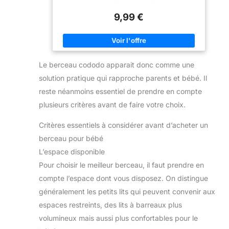
et papa sont rassurés Protection fiable contre les
fermer la boucle. Il est
insectes : Le filet anti-moustique à mailles fines pour
recommandé de vérifier
9,99 €
lit bebe est résistant et éloigne même les plus petites
l’ajustement avant
bêtes comme les mites, les mouches et autres
utilisation. 【Pour Les
insectes Pour tout lit parapluie bebe : La moustiquaire
Soins De Nuit】 Convient
bebe s'installe facilement grâce à un élastique, aussi
à de nombreux lits bébé,
pour lits de voyage plus petits, berceaux à parois
lits cododo, berceaux, lits
filet (90x40 cm, 60x120 cm) et parcs jusqu'à
enfants et sommiers
Le berceau cododo apparait donc comme une
100x100 cm Rangement compact : La moustiquaire
boxspring. C’est un
de lit bébé se plie facilement et est livrée dans un
accessoire pratique pour
solution pratique qui rapproche parents et bébé. Il
emballage pensé pour réduire l'impact sur
les parents qui souhaitent
l’environnement, tout en restant pratique à transporter
reste néanmoins essentiel de prendre en compte
garder le lit de bébé près
Accessoire indispensable pour les vacances : Le filet
du lit adulte pendant
anti-moustique pour lit pliant bébé garantit un
plusieurs critères avant de faire votre choix.
l’allaitement, l’apaisement
sommeil sécurisé en voyage. Lavable en machine à
ou les soins quotidiens.
30°C
Critères essentiels à considérer avant d’acheter un
berceau pour bébé
L’espace disponible
Pour choisir le meilleur berceau, il faut prendre en
compte l’espace dont vous disposez. On distingue
généralement les petits lits qui peuvent convenir aux
espaces restreints, des lits à barreaux plus
volumineux mais aussi plus confortables pour le