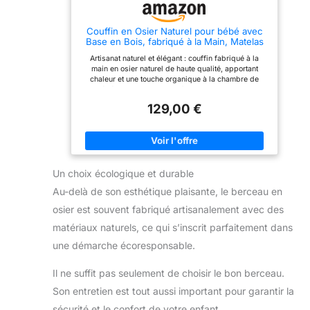
à transporter. C'est un
matériau naturel solide
mais doux, offrant un look
Couffin en Osier Naturel pour bébé avec
traditionnel. Le support à
Base en Bois, fabriqué à la Main, Matelas
bascule est fabriqué en
Inclus, Style Nordique, Rayures Grises
hêtre massif, garantissant
Artisanat naturel et élégant : couffin fabriqué à la
qu'il est durable et
main en osier naturel de haute qualité, apportant
robuste. Fourni avec une
chaleur et une touche organique à la chambre de
literie 100% coton pour
bébé. Base en bois de hêtre – Comprend une
être douce contre la peau
structure en bois de hêtre, idéale pour garder bébé
de votre petit.
129,00 €
confortable et sûr à tout moment. Matelas respirant
inclus – Rembourrage doux et sûr pour le repos du
nouveau-né. Parfait dès le premier jour. Portable et
facile à déplacer : design léger avec poignées
intégrées, idéal pour le transporter d'une pièce à
l'autre sans effort. Cadeau idéal. Design fonctionnel
Un choix écologique et durable
et esthétique, parfait pour offrir à nos parents qui
recherchent la qualité et le style.
Au-delà de son esthétique plaisante, le berceau en
osier est souvent fabriqué artisanalement avec des
matériaux naturels, ce qui s’inscrit parfaitement dans
une démarche écoresponsable.
Il ne suffit pas seulement de choisir le bon berceau.
Son entretien est tout aussi important pour garantir la
sécurité et le confort de votre enfant.