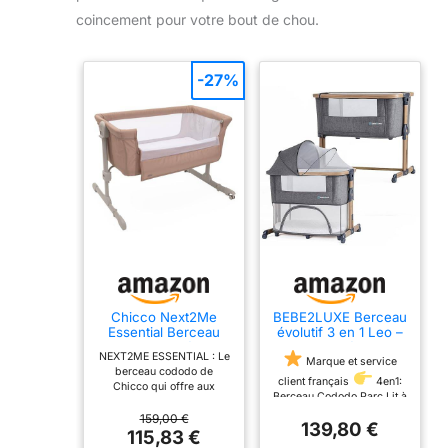
coincement pour votre bout de chou.
-27%
Chicco Next2Me
BEBE2LUXE Berceau
Essential Berceau
évolutif 3 en 1 Leo –
Nouveau-né Lit
Cododo réglable
NEXT2ME ESSENTIAL : Le
d'Appoint, Berceau
Hauteur, Lit bébé
Marque et service
berceau cododo de
Co-Dodo,
sécurisé, Parc
client français
4en1:
Chicco qui offre aux
Compatible avec
modulable, de la
Berceau,Cododo,Parc,Lit à
parents une grande
Divers Lits, Hauteur
Naissance à 36 Mois
praticité grâce à un
bascule
Se fixe au lit
159,00 €
Réglable, Bonne
en Mode Parc – Gris
139,80 €
système de pliage
des parents,sangle
115,83 €
Circulation de l'Air,
instantané permettant de