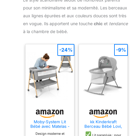
pour son minimalisme et sa modernité. Les berceaux
aux lignes épurées et aux couleurs douces sont très
en vogue. Ils apportent une touche
chic
et
tendance
à la chambre de bébé.
-24%
-9%
Moby-System Lit
kk Kinderkraft
Bébé avec Matelas -
Berceau Bébé Lovi,
Berceau Pliant 0-6
3en1, Lit de Voyage,
Design moderne et
Mois - Gris Mélange
0 à 9 kg, Gris, 1 Unité
Lit parapluie : pour