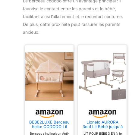
Le berceau cododo offre un avantage principal : il
européennes et britanniques EN 716-1, EN 16890, BS
5852 et BS 7177.
favorise le contact entre les parents et le bébé,
facilitant ainsi l’allaitement et le réconfort nocturne.
De plus, cette proximité peut rassurer les parents
anxieux.
BEBE2LUXE Berceau
Lionelo AURORA
Kelio: CODODO Lit
3en1 Lit Bébé jusqu'à
bébé jusqu'à 9 kg,
9 kg Cododo,
Berceau : Inclinaison Anti-
LIT POUR BEBE 3 EN 1: le