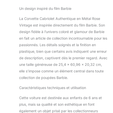
coffre ! Poupées
HPK02
non incluses. Les
Un design inspiré du film Barbie
portes s’ouvrent
également ! Même
La Corvette Cabriolet Authentique en Métal Rose
le volant
Vintage est inspirée directement du film Barbie. Son
fonctionne, il suffit
design fidèle à l’univers coloré et glamour de Barbie
de le tourner pour
actionner les roues.
en fait un article de collection incontournable pour les
Dotée d’une
passionnés. Les détails soignés et la finition en
silhouette vintage,
plastique, bien que certains avis indiquent une erreur
cette Corvette
de description, captivent dès le premier regard. Avec
étincelante aux
finitions sport rétro,
une taille généreuse de 25,4 x 60,96 x 20,32 cm,
aux pneus à flancs
elle s’impose comme un élément central dans toute
blancs et aux jantes
collection de poupées Barbie.
chromées, et... Quoi
d’autre ? Deux
Caractéristiques techniques et utilisation
plaques
d’immatriculation
Cette voiture est destinée aux enfants de 6 ans et
Barbie. L’intérieur
plus, mais sa qualité et son esthétique en font
rose est orné de
également un objet prisé par les collectionneurs
rayures blanches