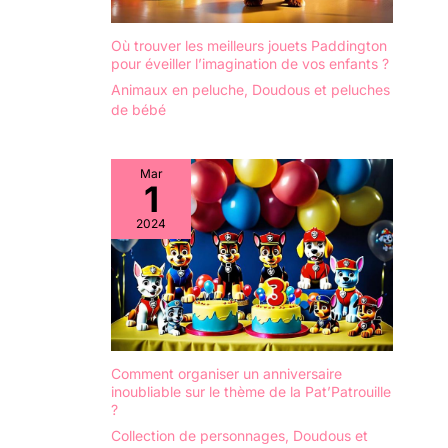
Où trouver les meilleurs jouets Paddington
pour éveiller l’imagination de vos enfants ?
Animaux en peluche
,
Doudous et peluches
de bébé
Mar
1
2024
Comment organiser un anniversaire
inoubliable sur le thème de la Pat’Patrouille
?
Collection de personnages
,
Doudous et