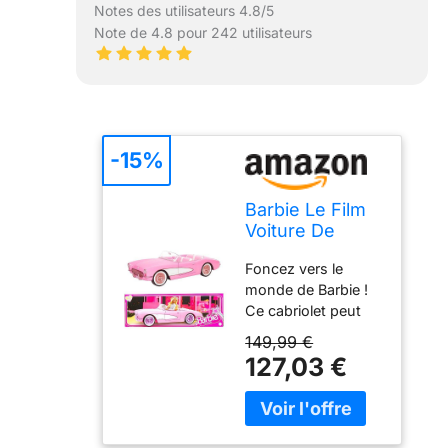
Notes des utilisateurs 4.8/5
Note de 4.8 pour 242 utilisateurs
-15%
Barbie Le Film
Voiture De
Collection
Foncez vers le
Corvette
monde de Barbie !
Cabriolet
Ce cabriolet peut
Authentique en
accueillir quatre
Métal Rose
149,99 €
poupées Barbie
Vintage,
127,03 €
accompagnées de
Inspirée du
leurs accessoires,
Film, À
qui peuvent être
Collectionner,
rangés dans le
Jouet Enfant,