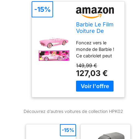
-15%
Barbie Le Film
Voiture De
Collection
Foncez vers le
Corvette
monde de Barbie !
Cabriolet
Ce cabriolet peut
Authentique en
accueillir quatre
Métal Rose
149,99 €
poupées Barbie
Vintage,
127,03 €
accompagnées de
Inspirée du
leurs accessoires,
Film, À
qui peuvent être
Collectionner,
rangés dans le
Jouet Enfant,
coffre ! Poupées
HPK02
non incluses. Les
Découvrez d’autres voitures de collection HPK02
portes s’ouvrent
également ! Même
le volant
-15%
fonctionne, il suffit