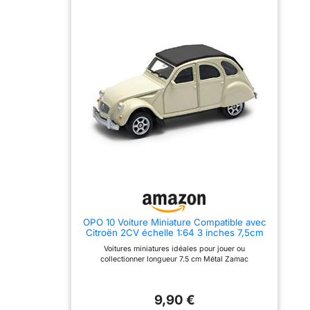
d’une silhouette vintage,
luxueux à la voiture.
cette Corvette étincelante
aux finitions sport rétro,
aux pneus à flancs blancs
et aux jantes chromées,
et... Quoi d’autre ? Deux
plaques d’immatriculation
Barbie. L’intérieur rose est
orné de rayures blanches
sur les sièges. Le tableau
de bord détaillé et les
touches de rose métallisé
et or donnent un aspect
luxueux à la voiture.
OPO 10 Voiture Miniature Compatible avec
Citroën 2CV échelle 1:64 3 inches 7,5cm
Welly SUP05
Voitures miniatures idéales pour jouer ou
collectionner longueur 7.5 cm Métal Zamac
9,90 €