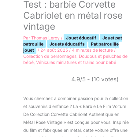
Test : barbie Corvette
Cabriolet en métal rose
vintage
Par
Thomas Leroy
/
Jouet éducatif
Jouet pat
patrouille
Jouets éducatifs
Pat patrouille
jouet
/
24 août 2025
/
4 minutes de lecture
/
Collection de personnages
,
Doudous et peluches de
bébé
,
Véhicules miniatures et trains pour bébé
4.9/5 - (10 votes)
Vous cherchez à combiner passion pour la collection
et souvenirs d’enfance ? La « Barbie Le Film Voiture
De Collection Corvette Cabriolet Authentique en
Métal Rose Vintage » est conçue pour vous. Inspirée
du film et fabriquée en métal, cette voiture offre une