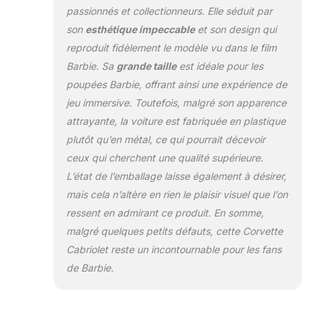
rayures blanches
passionnés et collectionneurs. Elle séduit par
sur les sièges. Le
son
esthétique impeccable
et son design qui
tableau de bord
détaillé et les
reproduit fidèlement le modèle vu dans le film
touches de rose
Barbie. Sa
grande taille
est idéale pour les
métallisé et or
poupées Barbie, offrant ainsi une expérience de
donnent un aspect
jeu immersive. Toutefois, malgré son apparence
luxueux à la voiture.
attrayante, la voiture est fabriquée en plastique
plutôt qu’en métal, ce qui pourrait décevoir
ceux qui cherchent une qualité supérieure.
L’état de l’emballage laisse également à désirer,
mais cela n’altère en rien le plaisir visuel que l’on
ressent en admirant ce produit. En somme,
malgré quelques petits défauts, cette Corvette
Cabriolet reste un incontournable pour les fans
de Barbie.