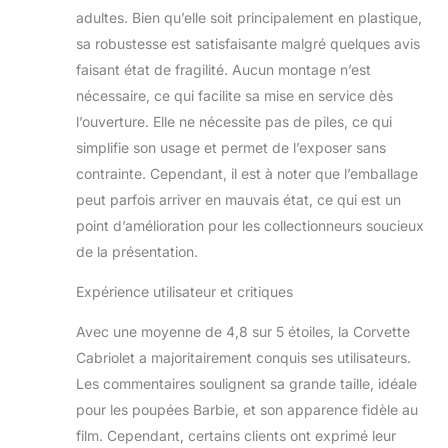
sur les sièges. Le
adultes. Bien qu’elle soit principalement en plastique,
tableau de bord
sa robustesse est satisfaisante malgré quelques avis
détaillé et les
faisant état de fragilité. Aucun montage n’est
touches de rose
nécessaire, ce qui facilite sa mise en service dès
métallisé et or
donnent un aspect
l’ouverture. Elle ne nécessite pas de piles, ce qui
luxueux à la voiture.
simplifie son usage et permet de l’exposer sans
contrainte. Cependant, il est à noter que l’emballage
peut parfois arriver en mauvais état, ce qui est un
point d’amélioration pour les collectionneurs soucieux
de la présentation.
Expérience utilisateur et critiques
Avec une moyenne de 4,8 sur 5 étoiles, la Corvette
Cabriolet a majoritairement conquis ses utilisateurs.
Les commentaires soulignent sa grande taille, idéale
pour les poupées Barbie, et son apparence fidèle au
film. Cependant, certains clients ont exprimé leur