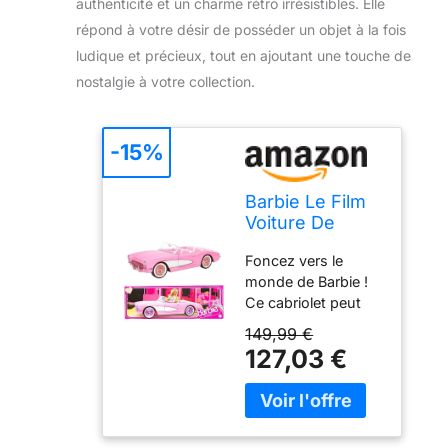
authenticité et un charme rétro irrésistibles. Elle
répond à votre désir de posséder un objet à la fois
ludique et précieux, tout en ajoutant une touche de
nostalgie à votre collection.
-15%
Barbie Le Film
Voiture De
Collection
Foncez vers le
Corvette
monde de Barbie !
Cabriolet
Ce cabriolet peut
Authentique en
accueillir quatre
Métal Rose
149,99 €
poupées Barbie
Vintage,
127,03 €
accompagnées de
Inspirée du
leurs accessoires,
Film, À
qui peuvent être
Collectionner,
rangés dans le
Jouet Enfant,