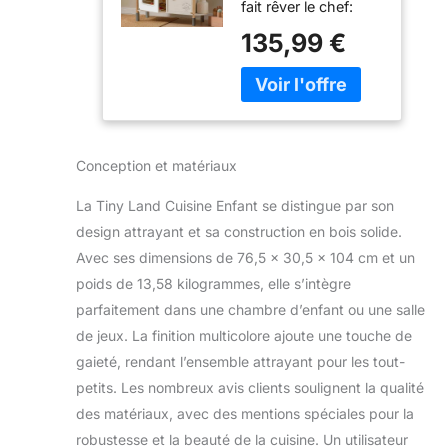
fait rêver le chef:
Aliments/Dinette
Cette cuisine en
135,99 €
bois pour enfants
combine un design
ingénieux, une
organisation bien
pensée et une
fonctionnalité
Conception et matériaux
complète, avec
micro-ondes, évier,
La Tiny Land Cuisine Enfant se distingue par son
réfrigérateur,
design attrayant et sa construction en bois solide.
machine à glaçons,
Avec ses dimensions de 76,5 x 30,5 x 104 cm et un
four, cuisinière et
hotte. Des lumières
poids de 13,58 kilogrammes, elle s’intègre
et un son polyvalent
parfaitement dans une chambre d’enfant ou une salle
simulent une vraie
de jeux. La finition multicolore ajoute une touche de
cuisine, sans risque
gaieté, rendant l’ensemble attrayant pour les tout-
de brûlure. Les
enfants peuvent
petits. Les nombreux avis clients soulignent la qualité
cuisiner, tout
des matériaux, avec des mentions spéciales pour la
comme les grands
robustesse et la beauté de la cuisine. Un utilisateur
chefs à la télévision.