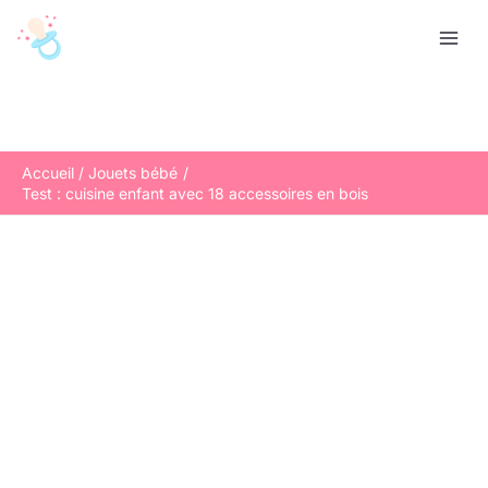
Aller
R
au
e
contenu
c
h
e
r
Accueil
Jouets bébé
Test : cuisine enfant avec 18 accessoires en bois
c
h
e
r