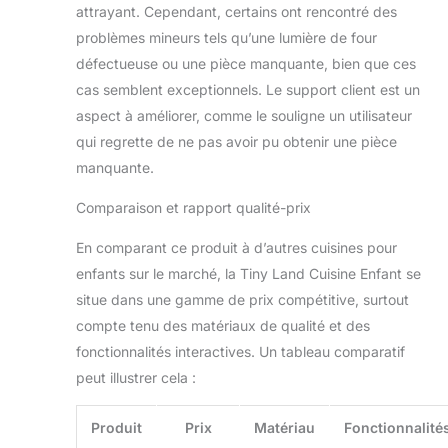
dans cette cuisine
attrayant. Cependant, certains ont rencontré des
de jeu Tiny Land.
problèmes mineurs tels qu’une lumière de four
Chaque accessoire
défectueuse ou une pièce manquante, bien que ces
de cette cuisine est
cas semblent exceptionnels. Le support client est un
conçu avec un
design réaliste,
aspect à améliorer, comme le souligne un utilisateur
alliant durabilité et
qui regrette de ne pas avoir pu obtenir une pièce
interactivité pour
manquante.
stimuler pleinement
la créativité des
Comparaison et rapport qualité-prix
enfants.
Il grandit
avec vos enfants:
En comparant ce produit à d’autres cuisines pour
Un jouet
enfants sur le marché, la Tiny Land Cuisine Enfant se
d’apprentissage
situe dans une gamme de prix compétitive, surtout
idéal doit grandir
avec les enfants :
compte tenu des matériaux de qualité et des
notre cuisine de jeu
fonctionnalités interactives. Un tableau comparatif
peut facilement être
peut illustrer cela :
réglée sur trois
niveaux de hauteur
pour convenir aux
Produit
Prix
Matériau
Fonctionnalité