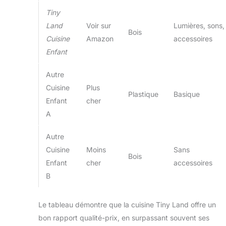
enfants de 3 à 7
ans. Vous pouvez
Tiny
enseigner à vos
Land
Voir sur
Lumières, sons,
enfants la nourriture,
Bois
Cuisine
Amazon
accessoires
les compétences de
Enfant
la vie quotidienne et
la cuisine en leur
donnant différents
Autre
accessoires, ou les
Cuisine
Plus
Plastique
Basique
laisser explorer la
Enfant
cher
cuisine tout en
A
jouant. Grâce à la
notice illustrée étape
Autre
par étape et à sa
conception soignée,
Cuisine
Moins
Sans
Bois
cette cuisine jouet
Enfant
cher
accessoires
en bois est simple à
B
monter.
Nous
nous soucions de la
qualité: Nous avons
Le tableau démontre que la cuisine Tiny Land offre un
des exigences
bon rapport qualité-prix, en surpassant souvent ses
strictes pour tout le