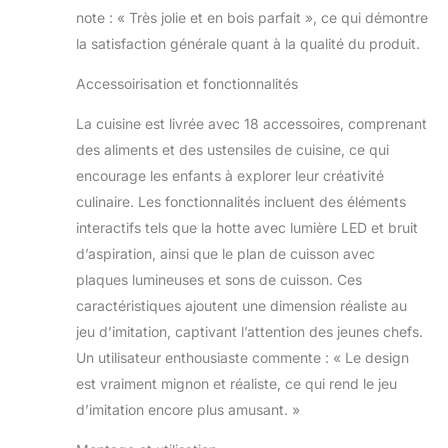
note : « Très jolie et en bois parfait », ce qui démontre
Cela éveille leur
curiosité et leur offre
la satisfaction générale quant à la qualité du produit.
d’innombrables
Accessoirisation et fonctionnalités
heures de plaisir et
de jeu.
Les
La cuisine est livrée avec 18 accessoires, comprenant
lumières et les sons
améliorés sont plus
des aliments et des ustensiles de cuisine, ce qui
attrayants: La
encourage les enfants à explorer leur créativité
nouvelle cuisinière
culinaire. Les fonctionnalités incluent des éléments
est équipée d’une
interactifs tels que la hotte avec lumière LED et bruit
lumière et de deux
sons qui imitent la
d’aspiration, ainsi que le plan de cuisson avec
friture et la soupe en
plaques lumineuses et sons de cuisson. Ces
ébullition. La hotte
caractéristiques ajoutent une dimension réaliste au
dispose d’un son et
jeu d’imitation, captivant l’attention des jeunes chefs.
d’une lumière
réalistes,
Un utilisateur enthousiaste commente : « Le design
commandés par un
est vraiment mignon et réaliste, ce qui rend le jeu
bouton. Ces
d’imitation encore plus amusant. »
ustensiles de cuisine
fonctionnels, légers