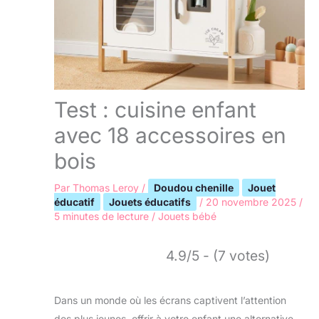
Test : cuisine enfant
avec 18 accessoires en
bois
Par
Thomas Leroy
/
Doudou chenille
Jouet
éducatif
Jouets éducatifs
/
20 novembre 2025
/
5 minutes de lecture
/
Jouets bébé
4.9/5 - (7 votes)
Dans un monde où les écrans captivent l’attention
des plus jeunes, offrir à votre enfant une alternative