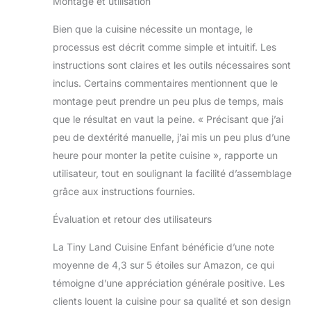
Montage et utilisation
et sonores offrent
aux enfants une
Bien que la cuisine nécessite un montage, le
expérience vivante,
processus est décrit comme simple et intuitif. Les
sans aucune chaleur
instructions sont claires et les outils nécessaires sont
pour les blesser.
Accessoires de
inclus. Certains commentaires mentionnent que le
cuisine de jeu
montage peut prendre un peu plus de temps, mais
bonus: La cuisine de
que le résultat en vaut la peine. « Précisant que j’ai
jeu est également
peu de dextérité manuelle, j’ai mis un peu plus d’une
livrée avec de jolis
heure pour monter la petite cuisine », rapporte un
tabliers et des
chapeaux de chef,
utilisateur, tout en soulignant la facilité d’assemblage
des aliments à
grâce aux instructions fournies.
découper, un
couteau et des
Évaluation et retour des utilisateurs
casseroles. Tout ce
dont un petit
La Tiny Land Cuisine Enfant bénéficie d’une note
gourmet a besoin
moyenne de 4,3 sur 5 étoiles sur Amazon, ce qui
pour préparer un
témoigne d’une appréciation générale positive. Les
festin maison
clients louent la cuisine pour sa qualité et son design
imaginaire. Le tout