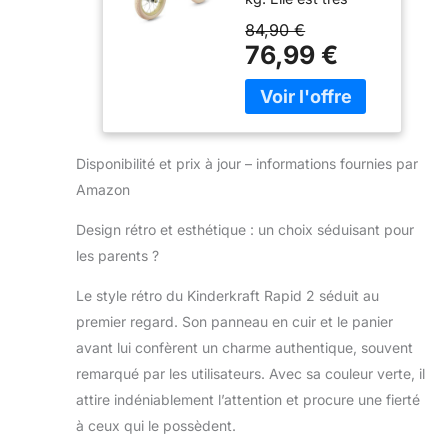
Velo Bebe,
facile à manœuvrer
Siège Réglable,
84,90 €
pour l'enfant et à
Style Rétro,
76,99 €
transporter par les
pour Les
parents pour
Enfants de 2
monter et
Ans, pèse 3,7
descendre les
kg, Vert
escaliers. Son cadre
Disponibilité et prix à jour – informations fournies par
surbaissé permet
d'y monter et d'en
Amazon
descendre
Design rétro et esthétique : un choix séduisant pour
facilement. Un
panier pratique
les parents ?
situé sur le guidon
permet de ranger
Le style rétro du Kinderkraft Rapid 2 séduit au
les petits objets.
premier regard. Son panneau en cuir et le panier
Elle favorise
avant lui confèrent un charme authentique, souvent
l'équilibre et le
remarqué par les utilisateurs. Avec sa couleur verte, il
développement
moteur.
RETRO :
attire indéniablement l’attention et procure une fierté
le cadre monobloc
à ceux qui le possèdent.
est fabriqué en