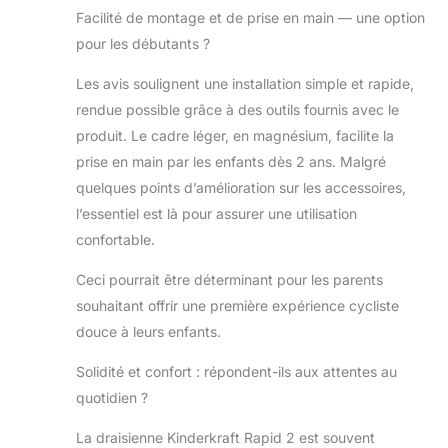
alliage de
Facilité de montage et de prise en main — une option
magnésium
pour les débutants ?
(magnésium). La
draisienne résiste à
Les avis soulignent une installation simple et rapide,
la corrosion, aux
rendue possible grâce à des outils fournis avec le
vibrations et aux
produit. Le cadre léger, en magnésium, facilite la
chocs pendant
l'utilisation. Les
prise en main par les enfants dès 2 ans. Malgré
couleurs pastel du
quelques points d’amélioration sur les accessoires,
cadre associées à la
l’essentiel est là pour assurer une utilisation
couleur des roues
confortable.
et du panier
s'inspirent du style
Ceci pourrait être déterminant pour les parents
rétro très tendance.
souhaitant offrir une première expérience cycliste
CONFORTABLE
: Le vélo est équipé
douce à leurs enfants.
d'une selle souple
réglable entre 33,4
Solidité et confort : répondent-ils aux attentes au
et 41,3 cm. Cela
quotidien ?
permet d'adapter
facilement le vélo à
La draisienne Kinderkraft Rapid 2 est souvent