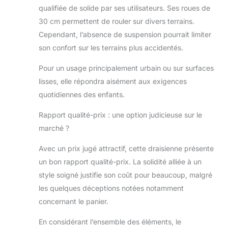
la taille de votre
qualifiée de solide par ses utilisateurs. Ses roues de
enfant. Il y a des
30 cm permettent de rouler sur divers terrains.
poignées
Cependant, l’absence de suspension pourrait limiter
antidérapantes en
caoutchouc sur le
son confort sur les terrains plus accidentés.
guidon.
GRANDES ROUES :
Pour un usage principalement urbain ou sur surfaces
les roues stables et
lisses, elle répondra aisément aux exigences
à roulement à billes
quotidiennes des enfants.
d'un diamètre de 30
cm conviennent
Rapport qualité-prix : une option judicieuse sur le
aussi bien aux
marché ?
trottoirs irréguliers
qu'aux chemins de
Avec un prix jugé attractif, cette draisienne présente
gravier compactés
un bon rapport qualité-prix. La solidité alliée à un
du parc ou de la
forêt. Elles
style soigné justifie son coût pour beaucoup, malgré
amortissent bien la
les quelques déceptions notées notamment
conduite.
SÛR :
concernant le panier.
la draisienne a un
verrouillage du
En considérant l’ensemble des éléments, le
guidon, ce qui