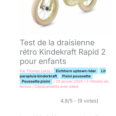
Test de la draisienne
rétro Kindekraft Rapid 2
pour enfants
Par
Thomas Leroy
/
Eichhorn uptown rider
Lit
parapluie kinderkraft
Pixini poussette
Poussette pixini
/
29 janvier 2026
/
3 minutes de
lecture
/
Déplacements avec bébé
4.8/5 - (9 votes)