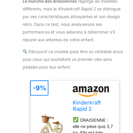
Le marché des draisiennes
regorge de modèles
différents, mais le
Kinderkraft Rapid 2
se distingue
par ses caractéristiques attrayantes et son design
rétro. Dans ce test, nous analyserons ses
performances et vous aiderons à déterminer s’il
répond aux attentes de votre enfant.
Découvrir ce modèle peut être un véritable atout
pour ceux qui souhaitent un premier vélo sans
pédales pour leur enfant.
-9%
Kinderkraft
Rapid 2
Draisienne en
DRAISIENNE :
Métal, Vélo
elle ne pèse que 3,7
sans Pédale,
kg. Elle est très