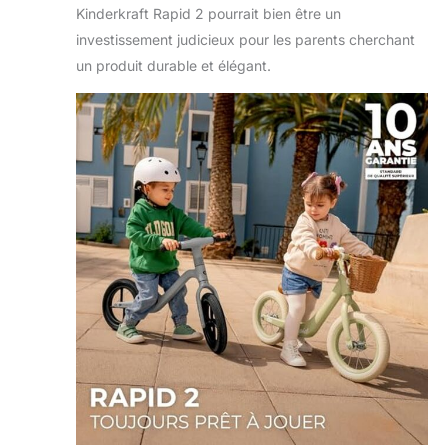
Kinderkraft Rapid 2 pourrait bien être un
protège votre
investissement judicieux pour les parents cherchant
enfant des chutes
et des virages
un produit durable et élégant.
incontrôlés lors de
l'apprentissage de
la conduite.