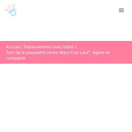
Aller
R
au
e
contenu
c
h
e
r
Accueil
Déplacements avec bébé
Test de la poussette canne Maxi-Cosi Lara², légère et
c
compacte
h
e
r