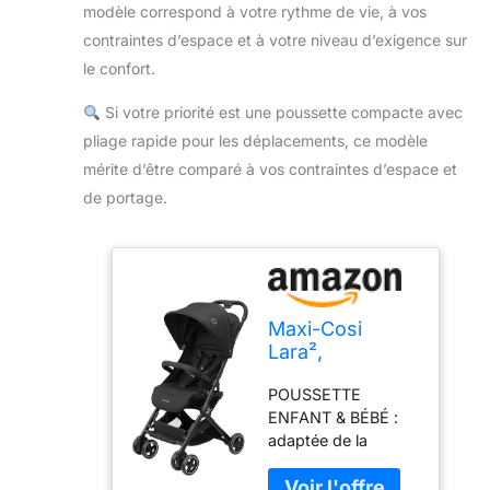
modèle correspond à votre rythme de vie, à vos
contraintes d’espace et à votre niveau d’exigence sur
le confort.
Si votre priorité est une poussette compacte avec
pliage rapide pour les déplacements, ce modèle
mérite d’être comparé à vos contraintes d’espace et
de portage.
Maxi-Cosi
Lara²,
Poussette
POUSSETTE
Canne, 0-4
ENFANT & BÉBÉ :
ans, 0-22 kg,
adaptée de la
Poussette
naissance jusqu'à 4
Bebe Légère et
ans (22 kg) et
Compacte, 3