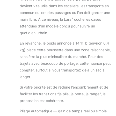
seule main vous
devient vite utile dans les escaliers, les transports en
permet de plier
commun ou lors des passages où l’on doit garder une
Lara² en poussant
le guidon, ce qui
main libre. À ce niveau, la Lara² coche les cases
déclenche le pliage
attendues d’un modèle conçu pour suivre un
automatique : idéal
quotidien urbain.
lorsque vous devez
la ranger
En revanche, le poids annoncé à 14,11 lb (environ 6,4
rapidement ! STYLE
kg) place cette poussette dans une zone raisonnable,
PREMIUM : Lara²
sans être la plus minimaliste du marché. Pour des
bénéficie de tissus
respirants qui
trajets avec beaucoup de portage, cette nuance peut
garantissent
compter, surtout si vous transportez déjà un sac à
fraîcheur et confort
langer.
lors des
déplacements,
Si votre priorité est de réduire l’encombrement et de
offrant à votre tout-
faciliter les transitions “je plie, je porte, je range”, la
petit le meilleur
confort possible
proposition est cohérente.
lorsque vous
Pliage automatique — gain de temps réel ou simple
voyagez par temps