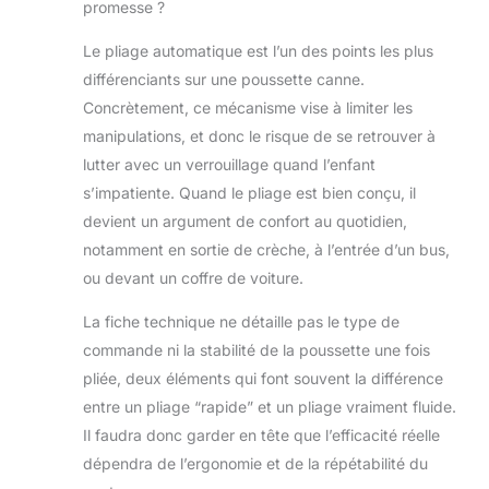
chaud
promesse ?
EXTRÊMEMENT
CONFORTABLE :
Le pliage automatique est l’un des points les plus
notre poussette
différenciants sur une poussette canne.
inclinable en
Concrètement, ce mécanisme vise à limiter les
position allongée
manipulations, et donc le risque de se retrouver à
permet à votre
tout-petit de faire la
lutter avec un verrouillage quand l’enfant
sieste à tout
s’impatiente. Quand le pliage est bien conçu, il
moment. Et grâce
devient un argument de confort au quotidien,
aux 3 positions
notamment en sortie de crèche, à l’entrée d’un bus,
d’inclinaison, votre
ou devant un coffre de voiture.
tout-petit pourra
s’adosser
La fiche technique ne détaille pas le type de
confortablement et
apprécier la balade
commande ni la stabilité de la poussette une fois
2 PANIERS : les 2
pliée, deux éléments qui font souvent la différence
paniers procurent
entre un pliage “rapide” et un pliage vraiment fluide.
une capacité de
Il faudra donc garder en tête que l’efficacité réelle
rangement
maximale et un
dépendra de l’ergonomie et de la répétabilité du
accès facile à vos