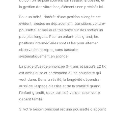
du confort se joue souvent sur l’assise, le dossier, et
soyez parfaitement
la gestion des vibrations, éléments non précisés ici.
préparé en toute
circonstance lors
Pour un bébé, l’intérêt d’une position allongée est
de vos
évident: siestes en déplacement, transitions voiture-
déplacements et
dotez votre Lara²
poussette, et meilleure tolérance sur des sorties un
de la chancelière 2
peu plus longues. Pour un enfant plus grand, les
en 1, l'habillage
positions intermédiaires sont utiles pour alterner
pluie, de la
observation et repos, sans basculer
moustiquaire, de
l'ombrelle de
systématiquement en allongé.
poussette et des
gants de poussette
La plage d’usage annoncée 0-4 ans et jusqu’à 22 kg
Maxi-Cosi (non
est ambitieuse et correspond à une poussette qui
inclus)
veut durer. Dans la réalité, la longévité dépendra
aussi de l’espace d’assise et de la stabilité quand
l’enfant grandit, deux points à valider selon votre
gabarit familial.
Si votre besoin principal est une poussette d’appoint