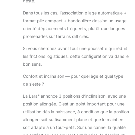
geste.
effets personnels
ainsi qu'à ceux de
Dans tous les cas, l’association pliage automatique +
bébé, ce qui fait de
format plié compact + bandoulière dessine un usage
Lara² une
orienté déplacements fréquents, plutôt que longues
poussette pour
promenades sur terrains difficiles.
bébé pratique au
quotidien
Si vous cherchez avant tout une poussette qui réduit
COMPATIBLE AVEC
LES SIÈGES-AUTO
les frictions logistiques, cette configuration va dans le
BÉBÉ : avec les
bon sens.
adaptateurs de
siège-auto Maxi-
Confort et inclinaison — pour quel âge et quel type
Cosi (vendus
de sieste ?
séparément), les
sièges-auto
La Lara² annonce 3 positions d’inclinaison, avec une
suivants sont
position allongée. C’est un point important pour une
compatibles avec
utilisation dès la naissance, à condition que la position
Lara² : Pebble,
Pebble Plus, Pebble
allongée soit suffisamment plane et que le maintien
Pro et CabrioFix
soit adapté à un tout-petit. Sur une canne, la qualité
ACCESSOIRES :