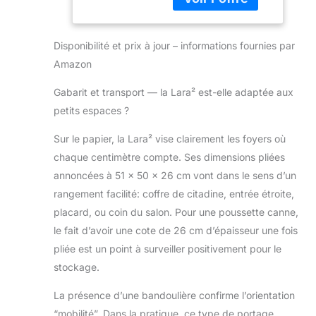
idéale pour les
Positions
familles citadines
d'Inclinaison,
ou les voyageurs,
Position
Disponibilité et prix à jour – informations fournies par
cette poussette
Allongée, Pliage
Amazon
compacte et légère
Automatique,
dispose d'un pliage
Bandoulière,
Gabarit et transport — la Lara² est-elle adaptée aux
automatique
Essential Black
petits espaces ?
POUSSETTE ULTRA
COMPACTE &
Sur le papier, la Lara² vise clairement les foyers où
POIDS LÉGER : avec
chaque centimètre compte. Ses dimensions pliées
un pliage ultra-
compact de 51 x 50
annoncées à 51 x 50 x 26 cm vont dans le sens d’un
x 26 cm (HxlxP) et
rangement facilité: coffre de citadine, entrée étroite,
un poids de
placard, ou coin du salon. Pour une poussette canne,
seulement 6,4 kg,
le fait d’avoir une cote de 26 cm d’épaisseur une fois
cette poussette est
pliée est un point à surveiller positivement pour le
facile à ranger dans
les espaces les plus
stockage.
restreints PLIAGE
AUTOMATIQUE : le
La présence d’une bandoulière confirme l’orientation
pliage éclair d'une
“mobilité”. Dans la pratique, ce type de portage