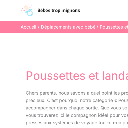
Aller
Bébés trop mignons
au
contenu
Accueil
Déplacements avec bébé
Poussettes e
Poussettes et land
Chers parents, nous savons à quel point les p
précieux. C’est pourquoi notre catégorie « Pou
accompagner dans chaque sortie. Que vous soye
vous trouverez ici le compagnon idéal pour vo
pressés aux systèmes de voyage tout-en-un pour