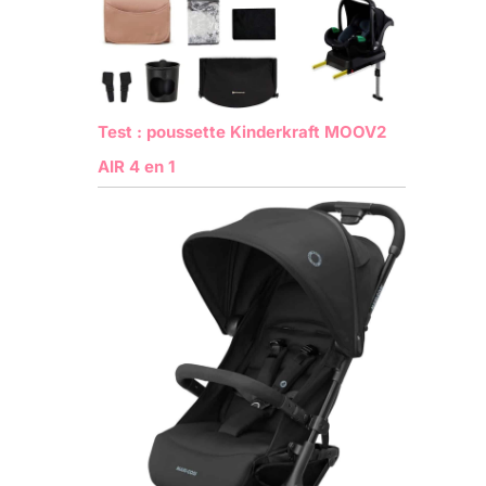
Test : poussette Kinderkraft MOOV2
AIR 4 en 1