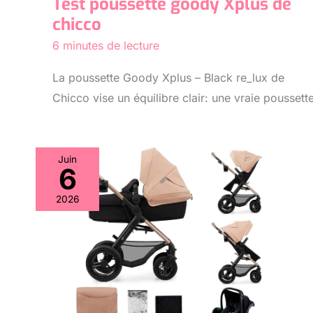
Test poussette goody Xplus de
chicco
6 minutes de lecture
La poussette Goody Xplus – Black re_lux de
Chicco vise un équilibre clair: une vraie poussett
Juin
6
2026