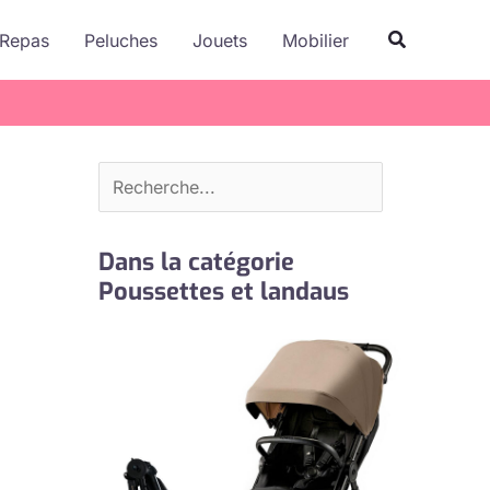
R
Recherche
Repas
Peluches
Jouets
Mobilier
e
c
h
e
r
c
Dans la catégorie
h
Poussettes et landaus
e
r