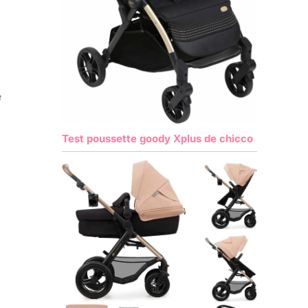
e
Test poussette goody Xplus de chicco