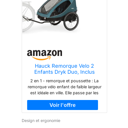
Hauck Remorque Velo 2
Enfants Dryk Duo, Inclus
Barre d'Attelage, Roue Avant
2 en 1 - remorque et poussette : La
et Fanion, Pliable, Espace
remorque vélo enfant de faible largeur
Rangement XL, Facile à Fixer,
est idéale en ville. Elle passe par les
Utilisation en Poussette,
portes, les magasins, les ascenseurs,
Ocean Green
les pistes cyclables et se plie
facilement. Confortable pour deux
enfants : La remorque velo cargo offre
Design et ergonomie
sécurité et confort aux frères et