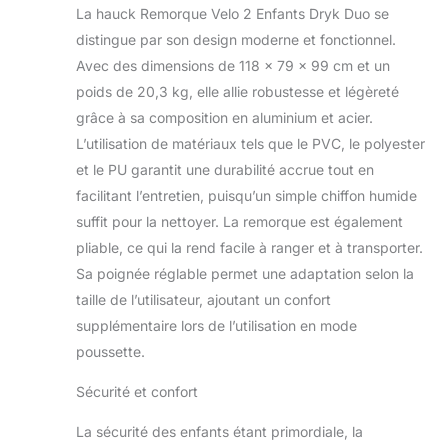
sœurs ou aux jumeaux jusqu'à 22 kg
La hauck Remorque Velo 2 Enfants Dryk Duo se
chacun, sur le chemin de la crèche ou
distingue par son design moderne et fonctionnel.
lors d'une sortie le week-end.
Utilisation facile : Boutons de fonction
Avec des dimensions de 118 x 79 x 99 cm et un
pour transformation de la poussette
poids de 20,3 kg, elle allie robustesse et légèreté
jumeaux en remorque à vélo en
grâce à sa composition en aluminium et acier.
seulement trois étapes et pour le
L’utilisation de matériaux tels que le PVC, le polyester
pliage. Attelage et dételage du vélo
et le PU garantit une durabilité accrue tout en
tout aussi simples. Design fonctionnel
: Capote 2en1 avec moustiquaire
facilitant l’entretien, puisqu’un simple chiffon humide
contre le vent, la pluie légère et les
suffit pour la nettoyer. La remorque est également
insectes. Coffre XL et poches
pliable, ce qui la rend facile à ranger et à transporter.
intérieures facilement accessibles
Sa poignée réglable permet une adaptation selon la
pour plus de rangement. Confort de
conduite : le guidon réglable en
taille de l’utilisateur, ajoutant un confort
hauteur, les grandes roues arrière
supplémentaire lors de l’utilisation en mode
pneumatiques et la roue pivotante en
poussette.
caoutchouc à l'avant offrent une
conduite douce et confortable du
Sécurité et confort
chariot velo.
La sécurité des enfants étant primordiale, la