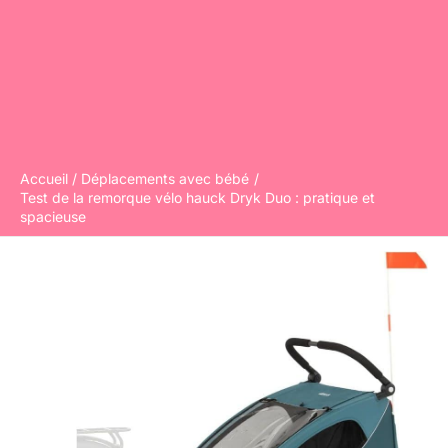
Accueil
Déplacements avec bébé
Test de la remorque vélo hauck Dryk Duo : pratique et
spacieuse