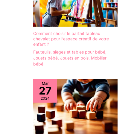
Comment choisir le parfait tableau
chevalet pour l’espace créatif de votre
enfant ?
Fauteuils, sièges et tables pour bébé
,
Jouets bébé
,
Jouets en bois
,
Mobilier
bébé
Mar
27
2024