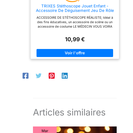
TRIXES Stéthoscope Jouet Enfant -
Accessoire De Déguisement Jeu De Rôle
ACCESSOIRE DE STÉTHOSCOPE RÉALISTE; Idéal à
des fins éducatives, un accessoire de scène ou un
accessoire de costume LE MÉDECIN VOUS VOIRA
MAINTENANT; Prop noir fonctionnel de stéthoscope
équipé d'une membrane et d'une cloche
10,99 €
ACCESSOIRE PARFAIT POUR LES FÊTES À THÈME;
Faites votre médecin déguisement, infirmière ou
tenue vétérinaire avec cet accessoire réaliste de
stéthoscope OUTIL ÉDUCATIF; Renseignez-vous sur
le corps humain et écoutez votre rythme cardiaque
INFORMATIONS IMPORTANTES; Il s’agit d’un
accessoire fonctionnel. Il n’est pas destiné au
diagnostic médical
Articles similaires
Mar