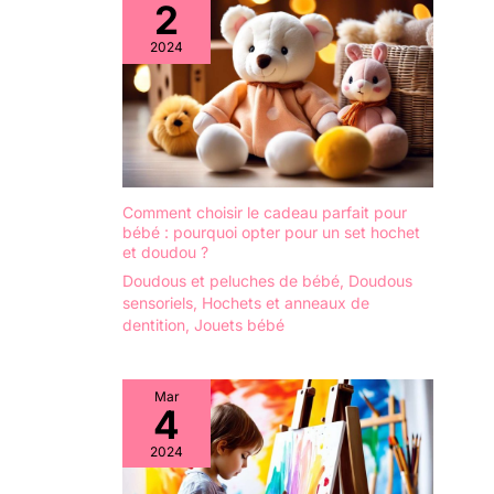
2
2024
Comment choisir le cadeau parfait pour
bébé : pourquoi opter pour un set hochet
et doudou ?
Doudous et peluches de bébé
,
Doudous
sensoriels
,
Hochets et anneaux de
dentition
,
Jouets bébé
Mar
4
2024