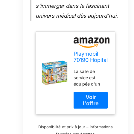
s’immerger dans le fascinant
univers médical dès aujourd’hui.
Playmobil
70190 Hôpital
aménagé -
La salle de
City Life-
service est
L'hôpital -
équipée d'un
City Life
bloc de moniteur
L'hôpital
éclairé (1 pile 1,5
V nécessaire),
d'une lampe OP
pivotante et de
nombreux autres
Disponibilité et prix à jour – informations
appareils de