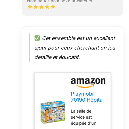
Note de 4.7 pour 3526 utilisateurs
Cet ensemble est un excellent
ajout pour ceux cherchant un jeu
détaillé et éducatif.
Playmobil
70190 Hôpital
aménagé -
La salle de
City Life-
service est
L'hôpital -
équipée d'un
City Life