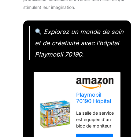
stimulent leur imagination.
Explorez un monde de soin
et de créativité avec l’hôpital
Playmobil 70190.
Playmobil
70190 Hôpital
aménagé -
La salle de service
City Life-
est équipée d'un
L'hôpital - City
bloc de moniteur
Life L'hôpital
éclairé (1 pile 1,5 V