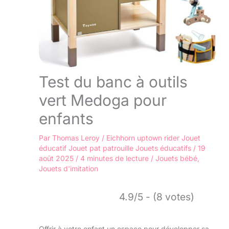
Test du banc à outils
vert Medoga pour
enfants
Par
Thomas Leroy
/
Eichhorn uptown rider
Jouet
éducatif
Jouet pat patrouille
Jouets éducatifs
/
19
août 2025
/
4 minutes de lecture
/
Jouets bébé
,
Jouets d'imitation
4.9/5 - (8 votes)
Offrir à votre enfant un espace pour développer sa