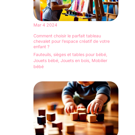
satisfaction du client est
l'installation. Nécessite
l'objectif du service, si le
un montage par des
produit ne répond pas à
vos attentes, n'hésitez
adultes.
pas à nous envoyer un
message via « Contacter
Mar
4
2024
le vendeur ».
Comment choisir le parfait tableau
chevalet pour l’espace créatif de votre
enfant ?
Fauteuils, sièges et tables pour bébé
,
Jouets bébé
,
Jouets en bois
,
Mobilier
bébé