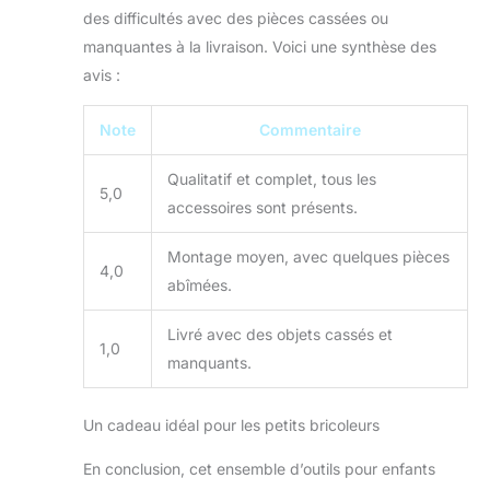
des difficultés avec des pièces cassées ou
jeunes enfants est
teinté avec une
manquantes à la livraison. Voici une synthèse des
peinture non toxique à
avis :
base d'eau, qui est
sans danger pour le
Note
Commentaire
corps humain. Cadeau
idéal. Le banc de travail
Qualitatif et complet, tous les
pour les jeunes enfants
5,0
est conçu pour les
accessoires sont présents.
enfants de 3 à 5 ans et
est un excellent cadeau
Montage moyen, avec quelques pièces
4,0
pour les garçons et les
abîmées.
filles pour les
anniversaires, les fêtes,
Livré avec des objets cassés et
Noël, Pâques, le Nouvel
1,0
manquants.
An et autres festivals
Facile à assembler.
L'ensemble d'outils
Un cadeau idéal pour les petits bricoleurs
pour enfants est livré
avec des instructions
En conclusion, cet ensemble d’outils pour enfants
de montage détaillées