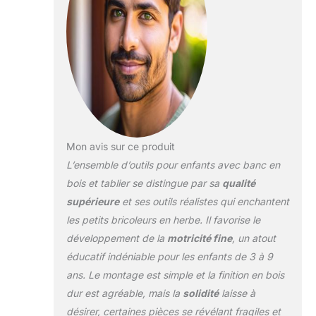
enfants est livré avec
une ceinture d'outils et
un tournevis jouet pour
les enfants qui aident
les enfants à apprendre
à utiliser des outils et à
acquérir des
compétences
quotidiennes comme
Mon avis sur ce produit
leurs parents. Les
enfants peuvent utiliser
L’ensemble d’outils pour enfants avec banc en
leur imagination et leur
bois et tablier se distingue par sa
qualité
créativité et
supérieure
et ses outils réalistes qui enchantent
expérimenter des
les petits bricoleurs en herbe. Il favorise le
sessions de jeu
passionnantes avec
développement de la
motricité fine
, un atout
des amis. Jeux
éducatif indéniable pour les enfants de 3 à 9
premium de Stem. Les
ans. Le montage est simple et la finition en bois
accessoires du banc de
dur est agréable, mais la
solidité
laisse à
travail de jouets
permettent aux enfants
désirer, certaines pièces se révélant fragiles et