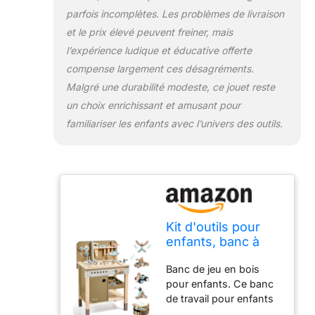
de construire leurs
parfois incomplètes. Les problèmes de livraison
propres styles préférés
et le prix élevé peuvent freiner, mais
comme des voitures,
l’expérience ludique et éducative offerte
des fusées, des
animaux avec créativité
compense largement ces désagréments.
et imagination. En les
Malgré une durabilité modeste, ce jouet reste
assemblant, les jouets
un choix enrichissant et amusant pour
de construction pour
familiariser les enfants avec l’univers des outils.
enfants favorisent les
compétences de
réflexion critique des
enfants, la résolution
de problèmes et seront
un éclaireur de la
science et de
Kit d'outils pour
l'ingénierie dans le
enfants, banc à
développement
outils en bois avec
précoce de l'enfant.
Banc de jeu en bois
tablier, jouet pour
Construction durable et
pour enfants. Ce banc
tout-petit, établi
sûre. Le banc de travail
de travail pour enfants
avec outils
pour enfant est fait de
comprend un banc à