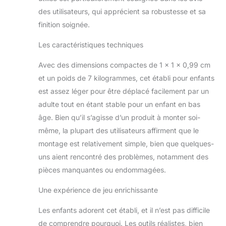
à utiliser des outils et à
des utilisateurs, qui apprécient sa robustesse et sa
acquérir des
finition soignée.
compétences
quotidiennes comme
Les caractéristiques techniques
leurs parents. Les
enfants peuvent utiliser
Avec des dimensions compactes de 1 x 1 x 0,99 cm
leur imagination et leur
et un poids de 7 kilogrammes, cet établi pour enfants
créativité et
expérimenter des
est assez léger pour être déplacé facilement par un
sessions de jeu
adulte tout en étant stable pour un enfant en bas
passionnantes avec
âge. Bien qu’il s’agisse d’un produit à monter soi-
des amis. Jeux
même, la plupart des utilisateurs affirment que le
premium de Stem. Les
accessoires du banc de
montage est relativement simple, bien que quelques-
travail de jouets
uns aient rencontré des problèmes, notamment des
permettent aux enfants
pièces manquantes ou endommagées.
de construire leurs
propres styles préférés
Une expérience de jeu enrichissante
comme des voitures,
des fusées, des
Les enfants adorent cet établi, et il n’est pas difficile
animaux avec créativité
de comprendre pourquoi. Les outils réalistes, bien