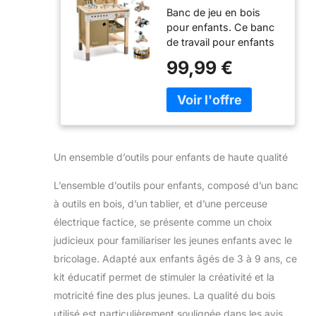
Banc de jeu en bois
tablier, jouet pour
pour enfants. Ce banc
tout-petit, établi
de travail pour enfants
avec outils
comprend un banc à
réalistes,
99,99 €
outils, une ceinture à
perceuse
outils, une perceuse à
électrique, jouet
jouet, un marteau, une
STEM BAU,
clé, un tournevis, une
cadeau pour
scie, des vis, des
garçons et filles
écrous, des liens et
de 3 à 9 ans
Un ensemble d’outils pour enfants de haute qualité
plus de pièces créatives
à construire, laissez
L’ensemble d’outils pour enfants, composé d’un banc
votre enfant explorer sa
à outils en bois, d’un tablier, et d’une perceuse
créativité avec ce banc
de travail pour enfants.
électrique factice, se présente comme un choix
Le banc d'outils pour
judicieux pour familiariser les jeunes enfants avec le
enfants est livré avec
bricolage. Adapté aux enfants âgés de 3 à 9 ans, ce
une ceinture d'outils et
kit éducatif permet de stimuler la créativité et la
un tournevis jouet pour
les enfants qui aident
motricité fine des plus jeunes. La qualité du bois
les enfants à apprendre
utilisé est particulièrement soulignée dans les avis