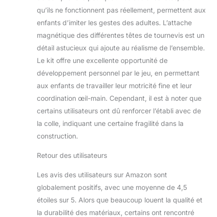
et imagination. En les
qu’ils ne fonctionnent pas réellement, permettent aux
assemblant, les jouets
de construction pour
enfants d’imiter les gestes des adultes. L’attache
enfants favorisent les
magnétique des différentes têtes de tournevis est un
compétences de
détail astucieux qui ajoute au réalisme de l’ensemble.
réflexion critique des
Le kit offre une excellente opportunité de
enfants, la résolution
de problèmes et seront
développement personnel par le jeu, en permettant
un éclaireur de la
aux enfants de travailler leur motricité fine et leur
science et de
coordination œil-main. Cependant, il est à noter que
l'ingénierie dans le
certains utilisateurs ont dû renforcer l’établi avec de
développement
la colle, indiquant une certaine fragilité dans la
précoce de l'enfant.
Construction durable et
construction.
sûre. Le banc de travail
pour enfant est fait de
Retour des utilisateurs
bois, chaque partie a
été finement traitée, le
Les avis des utilisateurs sur Amazon sont
bord est lisse et sans
globalement positifs, avec une moyenne de 4,5
bavure, il ne blessera
étoiles sur 5. Alors que beaucoup louent la qualité et
pas la main de l'enfant.
la durabilité des matériaux, certains ont rencontré
Le banc à outils pour