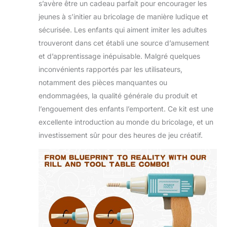
s’avère être un cadeau parfait pour encourager les
qui peuvent vous aider
à économiser
jeunes à s’initier au bricolage de manière ludique et
beaucoup de temps et
sécurisée. Les enfants qui aiment imiter les adultes
d'énergie pour
trouveront dans cet établi une source d’amusement
l'installation. Nécessite
et d’apprentissage inépuisable. Malgré quelques
un montage par des
adultes.
inconvénients rapportés par les utilisateurs,
notamment des pièces manquantes ou
endommagées, la qualité générale du produit et
l’engouement des enfants l’emportent. Ce kit est une
excellente introduction au monde du bricolage, et un
investissement sûr pour des heures de jeu créatif.