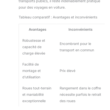
transports publics, il reste indéniablement pratique
marque de loisirs de
pour des voyages en voiture.
FUXTEC et est
synonyme de
Tableau comparatif : Avantages et inconvénients
solutions de
chariots bien
Avantages
Inconvénients
pensées pour le
quotidien et
Robustesse et
l'extérieur. Basés
Encombrant pour le
sur une longue
capacité de
transport en commun
expérience, les
charge élevée
produits sont
conçus pour
Facilité de
accompagner les
montage et
Prix élevé
familles de manière
d’utilisation
flexible et offrent
une qualité fiable.
Roues tout-terrain
Rangement dans le coffre
et maniabilité
nécessite parfois le retrait
exceptionnelle
des roues