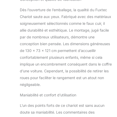
fonction des
conditions
Dès l’ouverture de l’emballage, la qualité du Fuxtec
météorologiques.
Chariot saute aux yeux. Fabriqué avec des matériaux
ESPACE CLEVER -
soigneusement sélectionnés comme le faux cuir, il
L'intérieur extra
allie durabilité et esthétique. Le montage, jugé facile
profond crée un
grand volume pour
par de nombreux utilisateurs, démontre une
les bagages, les
conception bien pensée. Les dimensions généreuses
achats ou
de 130 x 73 x 121 cm permettent d’accueillir
l'équipement. Des
confortablement plusieurs enfants, même si cela
poches extérieures
et une poche arrière
implique un encombrement conséquent dans le coffre
amovible avec
d’une voiture. Cependant, la possibilité de retirer les
compartiment
roues pour faciliter le rangement est un atout non
ventilé ainsi qu'une
négligeable.
poche isotherme
intégrée permettent
Maniabilité et confort d’utilisation
une organisation
structurée lors des
L’un des points forts de ce chariot est sans aucun
déplacements.
doute sa maniabilité. Les commentaires des
STABLE &