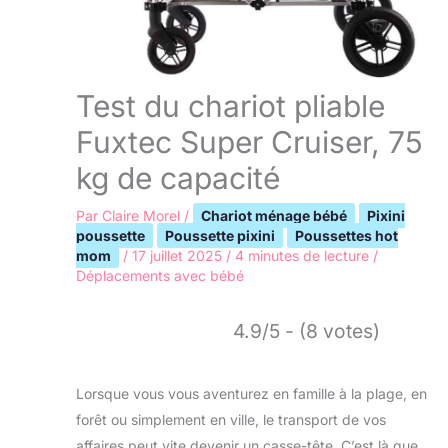
Test du chariot pliable
Fuxtec Super Cruiser, 75
kg de capacité
Par
Claire Morel
/
Chariot ménage bébé
Pixini
poussette
Poussette pixini
Poussettes hot
mom
/
17 juillet 2025
/
4 minutes de lecture
/
Déplacements avec bébé
4.9/5 - (8 votes)
Lorsque vous vous aventurez en famille à la plage, en
forêt ou simplement en ville, le transport de vos
affaires peut vite devenir un casse-tête. C’est là que