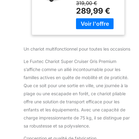
Harnais 5
319,00 €
chariot de transport
Points •
289,99 €
pliable pour enfants
Intérieur
et bagages. Il offre
Rembourré •
beaucoup de place,
Roues à
un grand confort et
Suspension •
favorise une
Sac Isotherme
mobilité confortable
Un chariot multifonctionnel pour toutes les occasions
au quotidien et
pendant les loisirs.
Le Fuxtec Chariot Super Cruiser Gris Premium
CONFORT &
s’affiche comme un allié incontournable pour les
SÉCURITÉ -
familles actives en quête de mobilité et de praticité.
L'intérieur
rembourré avec de
Que ce soit pour une sortie en ville, une journée à la
la place pour deux
plage ou une escapade en forêt, ce chariot pliable
enfants et des
offre une solution de transport efficace pour les
harnais 5 points
enfants et les équipements. Avec une capacité de
intégrés assure un
maintien sûr. Le toit
charge impressionnante de 75 kg, il se distingue par
ouvrant et la fenêtre
sa robustesse et sa polyvalence.
offrent une grande
flexibilité en
Conception et qualité de fabrication