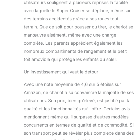
RÉSISTANT AUX
utilisateurs soulignent à plusieurs reprises la facilité
TRAVAUX - Le
avec laquelle le Super Cruiser se déplace, même sur
châssis robuste en
des terrains accidentés grâce à ses roues tout-
aluminium allie
terrain. Que ce soit pour pousser ou tirer, le chariot se
stabilité et légèreté.
Les grands pneus
manœuvre aisément, même avec une charge
en caoutchouc à
complète. Les parents apprécient également les
suspension
nombreux compartiments de rangement et le petit
permettent une
toit amovible qui protège les enfants du soleil.
conduite en
douceur sur
Un investissement qui vaut le détour
l'asphalte, les
prairies, les
Avec une note moyenne de 4,6 sur 5 étoiles sur
chemins forestiers
Amazon, ce chariot a su convaincre la majorité de ses
ainsi que sur le
gravier et les
utilisateurs. Son prix, bien qu’élevé, est justifié par la
graviers. Le frein de
qualité et les fonctionnalités qu’il offre. Certains avis
stationnement aide
mentionnent même qu’il surpasse d’autres modèles
à se garer en toute
concurrents en termes de qualité et de commodité. Si
sécurité. FUXLIFE
son transport peut se révéler plus complexe dans des
BY FUXTEC -
FUXLIFE est la