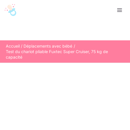
Aller
R
au
e
contenu
c
h
e
r
Accueil
Déplacements avec bébé
Test du chariot pliable Fuxtec Super Cruiser, 75 kg de
c
capacité
h
e
r