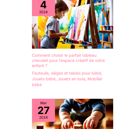
4
utilisé comme cadeau
d'anniversaire, de Noël,
2024
de Thanksgiving, de
Nouvel An et d'autres
fêtes. C'est le cadeau
idéal pour les enfants de 1
à 3 ans.
Comment choisir le parfait tableau
chevalet pour l’espace créatif de votre
enfant ?
Fauteuils, sièges et tables pour bébé
,
Jouets bébé
,
Jouets en bois
,
Mobilier
bébé
Mar
27
2024