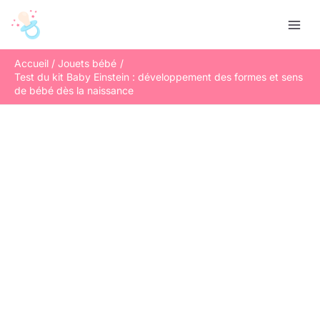
Aller
R
au
e
contenu
c
Accueil
Jouets bébé
h
Test du kit Baby Einstein : développement des formes et sens
e
de bébé dès la naissance
r
c
h
e
r