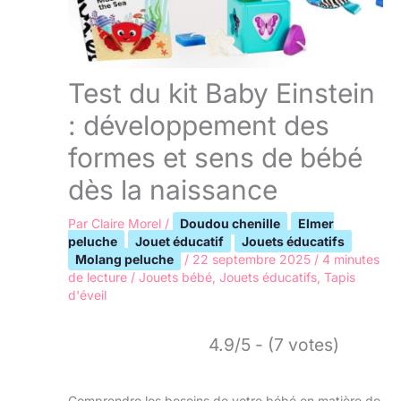
Test du kit Baby Einstein
: développement des
formes et sens de bébé
dès la naissance
Par
Claire Morel
/
Doudou chenille
Elmer
peluche
Jouet éducatif
Jouets éducatifs
Molang peluche
/
22 septembre 2025
/
4 minutes
de lecture
/
Jouets bébé
,
Jouets éducatifs
,
Tapis
d'éveil
4.9/5 - (7 votes)
Comprendre les besoins de votre bébé en matière de