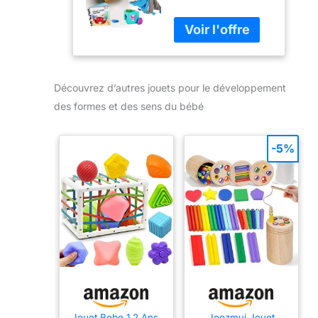
ensemble
cadeau pour le
développement
des formes et
des sens du
bébé, dès la
Découvrez d’autres jouets pour le développement
naissance
des formes et des sens du bébé
-5%
Jouet Bebe 1 2 Ans,
Joozmui Jouet