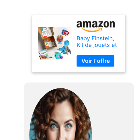
Baby Einstein,
Kit de jouets et
ensemble
cadeau pour le
développement
des formes et
des sens du
bébé, dès la
naissance