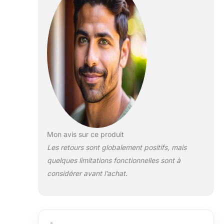
plate, système de
ceinture à une
main pour une
fixation sûre
dans la
poussette
Protection contre
le vent et les
intempéries :
pare-soleil XXL
extensible avec
UPF50+ et
fenêtre en filet
Mon avis sur ce produit
pour une
Les retours sont globalement positifs, mais
excellente
quelques limitations fonctionnelles sont à
ventilation
Design élégant :
considérer avant l’achat.
Différentes
options de
couleurs pour les
housses de siège