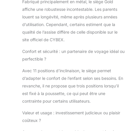
Fabriqué principalement en métal, le siège Gold
UPF50+ et fenêtre
affiche une robustesse incontestable. Les parents
en filet pour une
louent sa longévité, même après plusieurs années
excellente
ventilation Design
d’utilisation. Cependant, certains estiment que la
élégant :
qualité de l’assise diffère de celle disponible sur le
Différentes
site officiel de CYBEX.
options de
couleurs pour les
Confort et sécurité : un partenaire de voyage idéal ou
housses de siège
perfectible ?
et cadres
disponibles
Avec 11 positions d’inclinaison, le siège permet
séparément pour
d’adapter le confort de l’enfant selon ses besoins. En
des combinaisons
élégantes
revanche, il ne propose que trois positions lorsqu’il
exactement à
est fixé à la poussette, ce qui peut être une
votre goût
contrainte pour certains utilisateurs.
Contenu de la
livraison : 1 siège
Valeur et usage : investissement judicieux ou plaisir
CYBEX Gold
coûteux ?
GAZELLE S,
couleur : Ocean