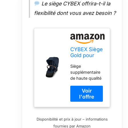
et cadres
Le siège CYBEX offrira-t-il la
disponibles
séparément pour
flexibilité dont vous avez besoin ?
des
combinaisons
élégantes
exactement à
votre goût
Contenu de la
CYBEX Siège
livraison : 1 siège
Gold pour
CYBEX Gold
poussette
GAZELLE S,
Siège
GAZELLE S et
couleur : Ocean
supplémentaire
e-GAZELLE S,
Blue
de haute qualité
de la
pour la poussette
naissance à
ultra-flexible
environ 4
CYBEX GAZELLE
ans, Bleu
S et e-GAZELLE
Océan
S pour
transformer la
Disponibilité et prix à jour – informations
poussette en
fournies par Amazon
poussette jumelle