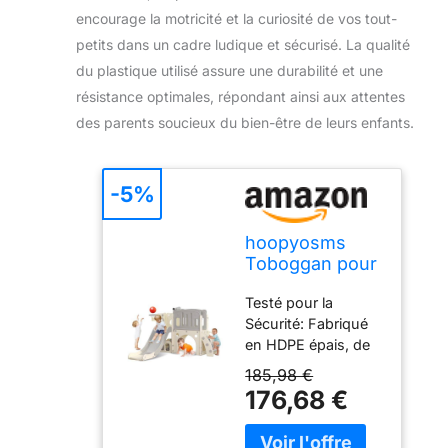
encourage la motricité et la curiosité de vos tout-
petits dans un cadre ludique et sécurisé. La qualité
du plastique utilisé assure une durabilité et une
résistance optimales, répondant ainsi aux attentes
des parents soucieux du bien-être de leurs enfants.
-5%
hoopyosms
Toboggan pour
Tout-Petits
Testé pour la
avec Échelle
Sécurité: Fabriqué
d'escalade,
en HDPE épais, de
Panier de
haute qualité et
Basket et
185,98 €
imperméable, cet
Tunnel,
176,68 €
ensemble de
Ensemble de
toboggan pour
Toboggan en