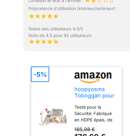
Livraison et état à l’arrivée :
Polyvalence d’utilisation (intérieur/extérieur) :
Notes des utilisateurs 4.5/5
Note de 4.5 pour 95 utilisateurs
-5%
hoopyosms
Toboggan pour
Tout-Petits
Testé pour la
avec Échelle
Sécurité: Fabriqué
d'escalade,
en HDPE épais, de
Panier de
haute qualité et
Basket et
185,98 €
imperméable, cet
Tunnel,