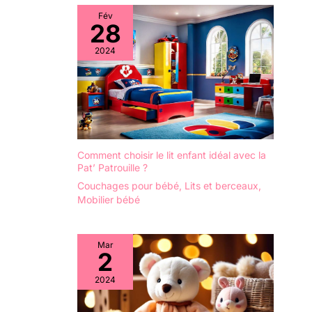
Notre ensemble
Fév
28
comprend tous les
outils nécessaires à
2024
l'installation et est
livré avec des
instructions
détaillées. N'hésitez
pas à nous
contacter à tout
moment si vous
Comment choisir le lit enfant idéal avec la
avez des questions!
Pat’ Patrouille ?
Couchages pour bébé
,
Lits et berceaux
,
Mobilier bébé
Mar
2
2024