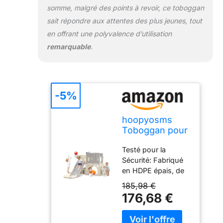
somme, malgré des points à revoir, ce toboggan
améliorant la
sécurité pendant la
sait répondre aux attentes des plus jeunes, tout
glisse. Les barres
en offrant une polyvalence d’utilisation
latérales surélevées
remarquable
.
de chaque côté
garantissent que
les enfants peuvent
expérimenter la
vitesse et
-5%
l'excitation en toute
sécurité. Surface
hoopyosms
Lisse et Adaptée
Toboggan pour
aux Enfants: Notre
Tout-Petits
toboggan est
Testé pour la
avec Échelle
conçu avec une
Sécurité: Fabriqué
d'escalade,
surface lisse, sans
en HDPE épais, de
Panier de
bavures ni bords
haute qualité et
Basket et
185,98 €
rugueux. C'est le
imperméable, cet
Tunnel,
176,68 €
cadeau parfait pour
ensemble de
Ensemble de
vos petits, leur
toboggan pour
Toboggan en
offrant une
tout-petits est