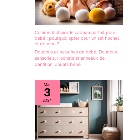
Comment choisir le cadeau parfait pour
bébé : pourquoi opter pour un set hochet
et doudou ?
Doudous et peluches de bébé
,
Doudous
sensoriels
,
Hochets et anneaux de
dentition
,
Jouets bébé
Mar
3
2024