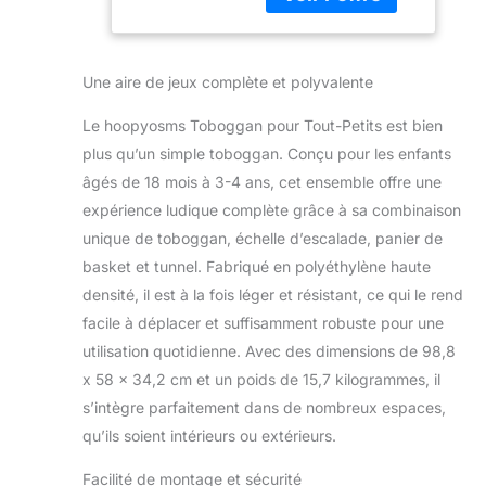
tout-petits est
Plastique pour
rigoureusement
Enfants, Jouets
testé pour la
d'aire de Jeux
sécurité et
Montessori,
Une aire de jeux complète et polyvalente
conforme aux
Gris
normes
Le hoopyosms Toboggan pour Tout-Petits est bien
européennes et
plus qu’un simple toboggan. Conçu pour les enfants
américaines. Les
âgés de 18 mois à 3-4 ans, cet ensemble offre une
petits explorateurs
peuvent jouer en
expérience ludique complète grâce à sa combinaison
toute confiance!
unique de toboggan, échelle d’escalade, panier de
Tout en Un: Cet
basket et tunnel. Fabriqué en polyéthylène haute
ensemble de
densité, il est à la fois léger et résistant, ce qui le rend
toboggan
polyvalent pour
facile à déplacer et suffisamment robuste pour une
bébés comprend
utilisation quotidienne. Avec des dimensions de 98,8
plusieurs zones
x 58 x 34,2 cm et un poids de 15,7 kilogrammes, il
d'activités:
s’intègre parfaitement dans de nombreux espaces,
grimpeur,
toboggan, panier
qu’ils soient intérieurs ou extérieurs.
de basket,
Facilité de montage et sécurité
télescope et tunnel