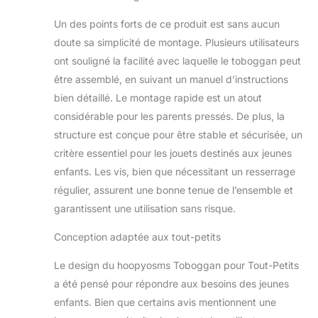
de crawl. Conçu
Un des points forts de ce produit est sans aucun
pour engager et
défier, notre
doute sa simplicité de montage. Plusieurs utilisateurs
ensemble de
ont souligné la facilité avec laquelle le toboggan peut
toboggan pour
être assemblé, en suivant un manuel d’instructions
tout-petits est
bien détaillé. Le montage rapide est un atout
parfait pour
favoriser les
considérable pour les parents pressés. De plus, la
compétences
structure est conçue pour être stable et sécurisée, un
physiques,
critère essentiel pour les jouets destinés aux jeunes
cognitives et
enfants. Les vis, bien que nécessitant un resserrage
sociales dans un
environnement sûr
régulier, assurent une bonne tenue de l’ensemble et
et amusant.
garantissent une utilisation sans risque.
Toboggan Allongé
et Sécurisé: Notre
Conception adaptée aux tout-petits
toboggan dispose
d'une zone tampon
Le design du hoopyosms Toboggan pour Tout-Petits
allongée en bas,
a été pensé pour répondre aux besoins des jeunes
améliorant la
enfants. Bien que certains avis mentionnent une
sécurité pendant la