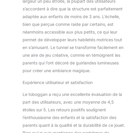
largeur un peu étroite, la plupart des utilisateurs
glisse. Les barres
latérales surélevées
s’accordent à dire que la structure est parfaitement
de chaque côté
adaptée aux enfants de moins de 3 ans. L’échelle,
garantissent que
bien que perçue comme raide par certains, est
les enfants peuvent
néanmoins accessible aux plus petits, ce qui leur
expérimenter la
permet de développer leurs habiletés motrices tout
vitesse et
l'excitation en toute
en s’amusant. Le tunnel se transforme facilement en
sécurité. Surface
une aire de jeu créative, comme en témoignent les
Lisse et Adaptée
parents qui l’ont décoré de guirlandes lumineuses
aux Enfants: Notre
pour créer une ambiance magique.
toboggan est
conçu avec une
Expérience utilisateur et satisfaction
surface lisse, sans
bavures ni bords
Le toboggan a reçu une excellente évaluation de la
rugueux. C'est le
part des utilisateurs, avec une moyenne de 4,5
cadeau parfait pour
vos petits, leur
étoiles sur 5. Les retours positifs soulignent
offrant une
l’enthousiasme des enfants et la satisfaction des
expérience de jeu
parents quant à la qualité et la durabilité de ce jouet.
sûre et agréable.
Bien qu’un avis mentionne des problèmes de