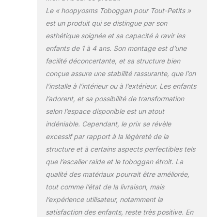
toboggan, panier
Le « hoopyosms Toboggan pour Tout-Petits »
de basket,
télescope et tunnel
est un produit qui se distingue par son
de crawl. Conçu
esthétique soignée et sa capacité à ravir les
pour engager et
enfants de 1 à 4 ans. Son montage est d’une
défier, notre
facilité déconcertante, et sa structure bien
ensemble de
toboggan pour
conçue assure une stabilité rassurante, que l’on
tout-petits est
l’installe à l’intérieur ou à l’extérieur. Les enfants
parfait pour
l’adorent, et sa possibilité de transformation
favoriser les
selon l’espace disponible est un atout
compétences
physiques,
indéniable. Cependant, le prix se révèle
cognitives et
excessif par rapport à la légèreté de la
sociales dans un
structure et à certains aspects perfectibles tels
environnement sûr
que l’escalier raide et le toboggan étroit. La
et amusant.
Toboggan Allongé
qualité des matériaux pourrait être améliorée,
et Sécurisé: Notre
tout comme l’état de la livraison, mais
toboggan dispose
l’expérience utilisateur, notamment la
d'une zone tampon
satisfaction des enfants, reste très positive. En
allongée en bas,