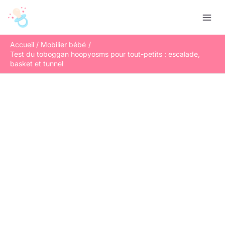
Aller
R
au
e
contenu
c
Accueil
Mobilier bébé
h
Test du toboggan hoopyosms pour tout-petits : escalade,
e
basket et tunnel
r
c
h
e
r