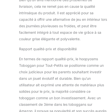
Assemblage Facile:
Notre ensemble
livraison, cela ne remet pas en cause la qualité
comprend tous les
intrinsèque du produit. Il est apprécié pour sa
outils nécessaires à
capacité à offrir une alternative de jeu en intérieur lors
l'installation et est
des journées pluvieuses ou froides, et peut être
livré avec des
instructions
facilement intégré à tout espace de vie grâce à sa
détaillées. N'hésitez
couleur grise élégante et polyvalente.
pas à nous
contacter à tout
Rapport qualité-prix et disponibilité
moment si vous
avez des questions!
En termes de rapport qualité-prix, le hoopyosms
Toboggan pour Tout-Petits se positionne comme un
choix judicieux pour les parents souhaitant investir
dans un jouet évolutif et durable. Bien qu’un
utilisateur ait exprimé une attente de matériaux plus
solides pour le prix, la majorité considère ce
toboggan comme un bon investissement. Avec un
classement de 3ème dans les toboggans sur
Amazon, il prouve sa popularité et son succès auprès