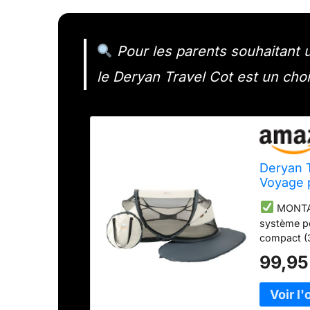
Pour les parents souhaitant u
le Deryan Travel Cot est un choi
Deryan T
Voyage 
MONTAG
système pop
compact (36
pour les v
99,95
MOUSTIQUAI
l'extérieur
moustiquai