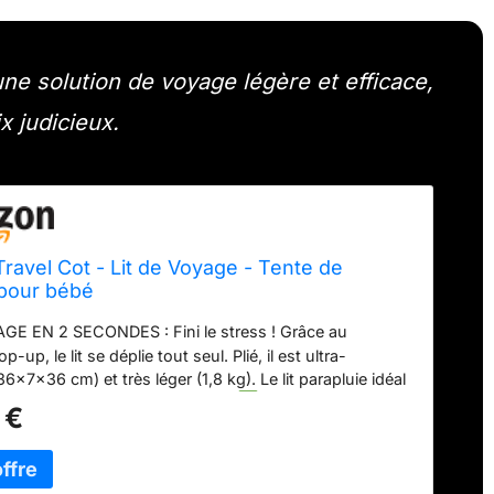
ne solution de voyage légère et efficace,
x judicieux.
ravel Cot - Lit de Voyage - Tente de
pour bébé
E EN 2 SECONDES : Fini le stress ! Grâce au
-up, le lit se déplie tout seul. Plié, il est ultra-
x7x36 cm) et très léger (1,8 kg). Le lit parapluie idéal
acances, la plage et le camping.
PROTECTION UV &
 €
RE : Sommeil paisible à l'intérieur comme à
. La toile offre une protection anti-UV 50%. La
re extra-fine (mailles < 1 mm) protège efficacement