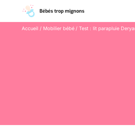
Aller
Bébés trop mignons
au
contenu
Accueil
Mobilier bébé
Test : lit parapluie Der