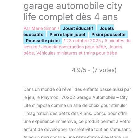
garage automobile city
life complet dès 4 ans
Par
Marie Simon
/
Jouet éducatif
Jouets
éducatifs
Pierre lapin jouet
Pixini poussette
Poussette pixini
/
23 octobre 2025
/
5 minutes de
lecture
/
Jeux de construction pour bébé
,
Jouets
bébé
,
Véhicules miniatures et trains pour bébé
4.9/5 - (7 votes)
Dans un monde où l’éveil des enfants passe aussi par
le jeu, le Playmobil 70202 Garage Automobile – City
Life s’impose comme un allié de choix pour stimuler
l’imagination des petits dès 4 ans. Conçu pour offrir
une expérience immersive, ce produit permet à votre
enfant de développer sa créativité tout en s’amusant.
Avec un personnage, une plate-forme élévatrice, un