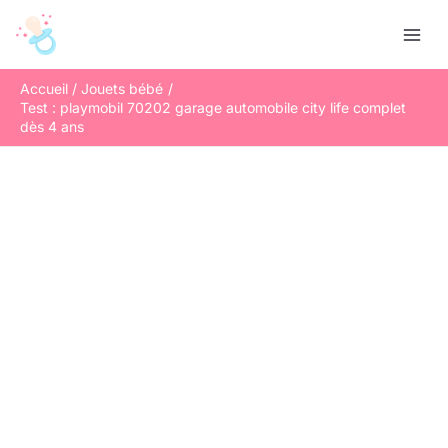
Aller
R
au
e
contenu
c
Accueil
Jouets bébé
h
Test : playmobil 70202 garage automobile city life complet
e
dès 4 ans
r
c
h
e
r