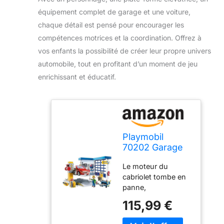
équipement complet de garage et une voiture,
chaque détail est pensé pour encourager les
compétences motrices et la coordination. Offrez à
vos enfants la possibilité de créer leur propre univers
automobile, tout en profitant d’un moment de jeu
enrichissant et éducatif.
Playmobil
70202 Garage
Automobile -
Le moteur du
City Life - avec
cabriolet tombe en
Un
panne,
Personnage,
heureusement, le
Une Plate-
115,99 €
garage n’est pas
Forme
loin ! Le chef
élévatrice et Un