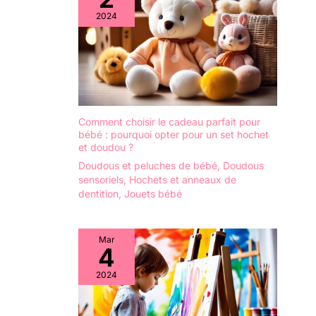
2024
Comment choisir le cadeau parfait pour
bébé : pourquoi opter pour un set hochet
et doudou ?
Doudous et peluches de bébé
,
Doudous
sensoriels
,
Hochets et anneaux de
dentition
,
Jouets bébé
Mar
4
2024