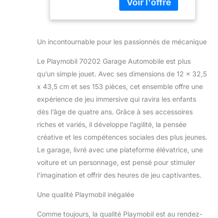
d’atelier a justement
équipement
un moment de libre
Complet de
et peut regarder le
Garage Ainsi
moteur. Convient
qu'une Voiture
Un incontournable pour les passionnés de mécanique
aux enfants à partir
- Dès 4 Ans
de 4 ans. Avec
Le Playmobil 70202 Garage Automobile est plus
plate-forme
qu’un simple jouet. Avec ses dimensions de 12 x 32,5
élévatrice et
x 43,5 cm et ses 153 pièces, cet ensemble offre une
équipement
complet de garage.
expérience de jeu immersive qui ravira les enfants
Cabriolet inclus.
dès l’âge de quatre ans. Grâce à ses accessoires
Avec un
riches et variés, il développe l’agilité, la pensée
personnage. De la
créative et les compétences sociales des plus jeunes.
vitesse aux
utilitaires, choisis le
Le garage, livré avec une plateforme élévatrice, une
véhicule adapté à
voiture et un personnage, est pensé pour stimuler
ton histoire !
l’imagination et offrir des heures de jeu captivantes.
Une qualité Playmobil inégalée
Comme toujours, la qualité Playmobil est au rendez-