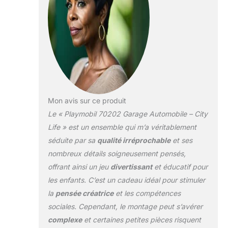
Cabriolet inclus.
Avec un
personnage. De la
vitesse aux
utilitaires, choisis le
véhicule adapté à
ton histoire !
Mon avis sur ce produit
Le « Playmobil 70202 Garage Automobile – City
Life » est un ensemble qui m’a véritablement
séduite par sa
qualité irréprochable
et ses
nombreux détails soigneusement pensés,
offrant ainsi un jeu
divertissant
et éducatif pour
les enfants. C’est un cadeau idéal pour stimuler
la
pensée créatrice
et les compétences
sociales. Cependant, le montage peut s’avérer
complexe
et certaines petites pièces risquent