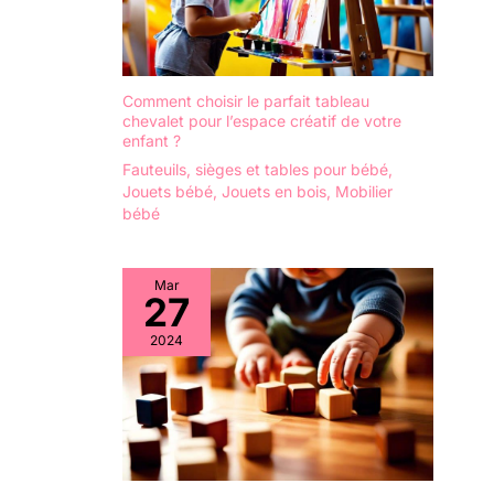
Comment choisir le parfait tableau
chevalet pour l’espace créatif de votre
enfant ?
Fauteuils, sièges et tables pour bébé
,
Jouets bébé
,
Jouets en bois
,
Mobilier
bébé
Mar
27
2024