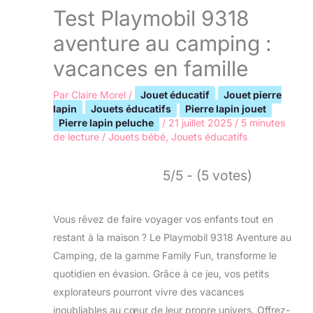
Test Playmobil 9318
aventure au camping :
vacances en famille
Par
Claire Morel
/
Jouet éducatif
Jouet pierre
lapin
Jouets éducatifs
Pierre lapin jouet
Pierre lapin peluche
/
21 juillet 2025
/
5 minutes
de lecture
/
Jouets bébé
,
Jouets éducatifs
5/5 - (5 votes)
Vous rêvez de faire voyager vos enfants tout en
restant à la maison ? Le Playmobil 9318 Aventure au
Camping, de la gamme Family Fun, transforme le
quotidien en évasion. Grâce à ce jeu, vos petits
explorateurs pourront vivre des vacances
inoubliables au cœur de leur propre univers. Offrez-