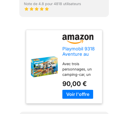
Note de 4.8 pour 4818 utilisateurs
Playmobil 9318
Aventure au
Camping -
Avec trois
Family Fun -
personnages, un
Vacances
camping-car, un
Loisirs - Taille
canoë, un quad, un
Unique
90,00 €
chien et des
accessoires (vélos,
table, barbecue…)
Le canoë flotte Le
toit du camping-car
est amovible Les