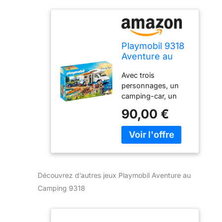
Playmobil 9318
Aventure au
Camping -
Avec trois
Family Fun -
personnages, un
Vacances
camping-car, un
Loisirs - Taille
canoë, un quad, un
Unique
90,00 €
chien et des
accessoires (vélos,
table, barbecue…)
Le canoë flotte Le
toit du camping-car
est amovible Les
Découvrez d’autres jeux Playmobil Aventure au
vélos peuvent être
Camping 9318
rangés dans le
camping-car