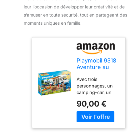
leur l’occasion de développer leur créativité et de
s’amuser en toute sécurité, tout en partageant des
moments uniques en famille.
Playmobil 9318
Aventure au
Camping -
Avec trois
Family Fun -
personnages, un
Vacances
camping-car, un
Loisirs - Taille
canoë, un quad, un
Unique
90,00 €
chien et des
accessoires (vélos,
table, barbecue…)
Le canoë flotte Le
toit du camping-car
est amovible Les