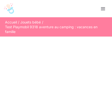
Aller
R
au
e
contenu
c
Accueil
Jouets bébé
h
Test Playmobil 9318 aventure au camping : vacances en
e
famille
r
c
h
e
r