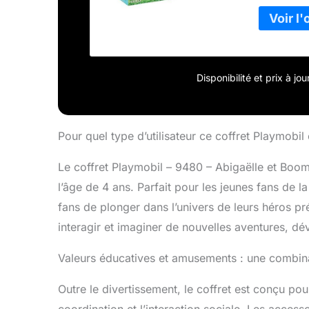
sécurité e
design rob
Le nettoya
sous l’eau
notice per
parents.
Disponibilité et prix à j
Pour quel type d’utilisateur ce coffret Playmobil e
Le coffret Playmobil – 9480 – Abigaëlle et Boo
l’âge de 4 ans. Parfait pour les jeunes fans de l
fans de plonger dans l’univers de leurs héros pr
interagir et imaginer de nouvelles aventures, déve
Valeurs éducatives et amusements : une combin
Outre le divertissement, le coffret est conçu pou
coordination et l’interaction sociale. Les access