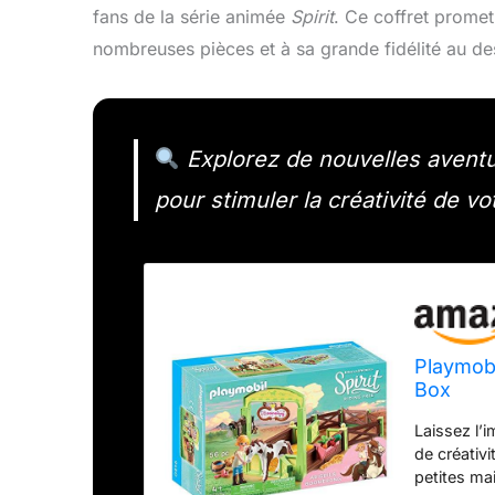
fans de la série animée
Spirit
. Ce coffret promet
nombreuses pièces et à sa grande fidélité au de
Explorez de nouvelles aventu
pour stimuler la créativité de vo
Playmobi
Box
Laissez l’
de créativ
petites mai