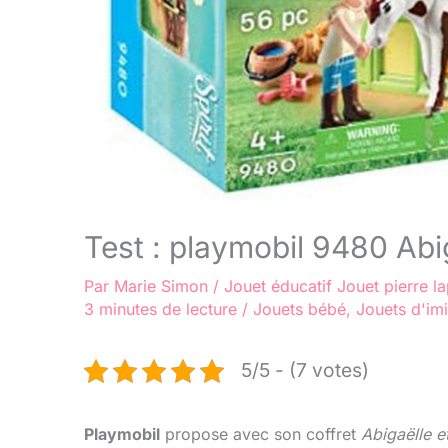
Test : playmobil 9480 Ab
Par
Marie Simon
/
Jouet éducatif
Jouet pierre la
3 minutes de lecture
/
Jouets bébé
,
Jouets d'imi
5/5 - (7 votes)
Playmobil
propose avec son coffret
Abigaëlle 