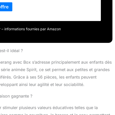
t amusement. Découvrez comment la haute qualité et le
uste de nos jouets assurent des aventures durables.
ge des pièces (sans autocollants) se fait simplement
 courante, sans recours à des agents chimiques. La
met de monter facilement les jouets avec l’aide des
our – informations fournies par Amazon
st-il idéal ?
merang avec Box s’adresse principalement aux enfants dès
a série animée Spirit, ce set permet aux petites et grandes
éférés. Grâce à ses 56 pièces, les enfants peuvent
loppant ainsi leur agilité et leur sociabilité.
aison gagnante ?
r stimuler plusieurs valeurs éducatives telles que la
oires comme la nourriture, la brosse et le seau permettent