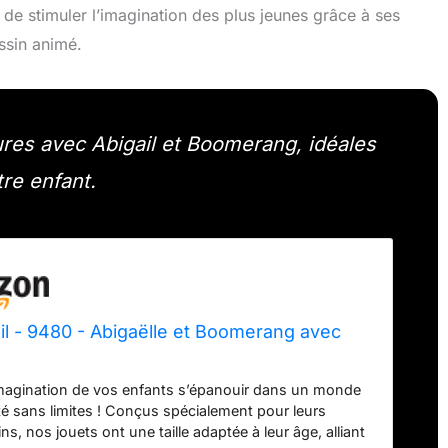
 de stimuler l’imagination des plus jeunes grâce à ses
ssin animé.
res avec Abigail et Boomerang, idéales
tre enfant.
l - 9480 - Abigaëlle et Boomerang avec
imagination de vos enfants s’épanouir dans un monde
ité sans limites ! Conçus spécialement pour leurs
ns, nos jouets ont une taille adaptée à leur âge, alliant