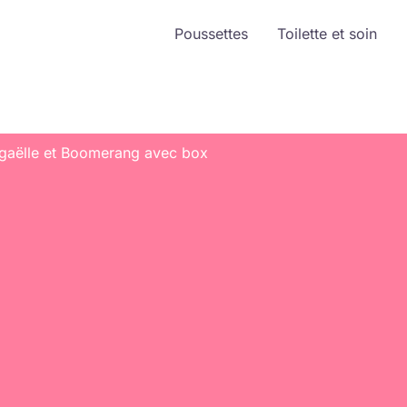
Poussettes
Toilette et soin
igaëlle et Boomerang avec box