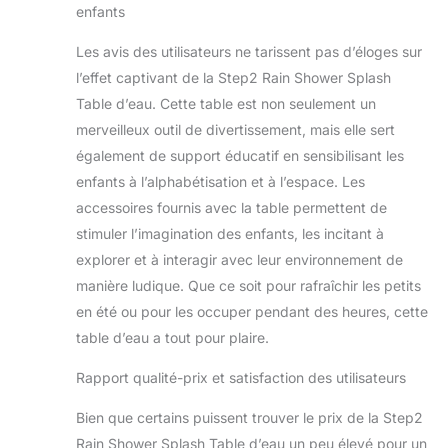
comportement
enfants
social. Convient
aux enfants à partir
Les avis des utilisateurs ne tarissent pas d’éloges sur
de 1,5 ans. HAUTE
l’effet captivant de la Step2 Rain Shower Splash
QUALITÉ : La table
Table d’eau. Cette table est non seulement un
d’eau est fabriquée
merveilleux outil de divertissement, mais elle sert
en plastique
rotomoulé
également de support éducatif en sensibilisant les
EVertough pour
enfants à l’alphabétisation et à l’espace. Les
une résistance et
accessoires fournis avec la table permettent de
une durabilité
stimuler l’imagination des enfants, les incitant à
inégalées. Idéal
explorer et à interagir avec leur environnement de
pour jouer sans
souci avec un
manière ludique. Que ce soit pour rafraîchir les petits
minimum
en été ou pour les occuper pendant des heures, cette
d'entretien ! La
table d’eau a tout pour plaire.
table de jeu d'eau
est facile et rapide à
Rapport qualité-prix et satisfaction des utilisateurs
nettoyer. Il suffit
d'utiliser des
Bien que certains puissent trouver le prix de la Step2
lingettes
Rain Shower Splash Table d’eau un peu élevé pour un