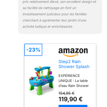
prix relativement élevé, son excellent design et
leurs capacités
motrices et leur
sa facilité de nettoyage en font un
comportement
investissement judicieux pour les familles
social. Convient
cherchant à agrémenter leur jardin d’une
aux enfants à partir
activité ludique et enrichissante.
de 1,5 ans. HAUTE
QUALITÉ : La table
d’eau est fabriquée
en plastique
rotomoulé
-23%
EVertough pour
une résistance et
Step2 Rain
une durabilité
Shower Splash
inégalées. Idéal
Table d'eau
pour jouer sans
EXPÉRIENCE
avec 13
souci avec un
UNIQUE : La table
Accessoires -
minimum
d’eau Rain Shower
Bleu & Vert |
d'entretien ! La
Splash est le jouet
Jeu extérieur
154,95 €
table de jeu d'eau
d'été idéal qui
Aquatique |
119,90 €
est facile et rapide à
diVertira les enfants
Activité pour Le
nettoyer. Il suffit
pendant des heures
Jardin