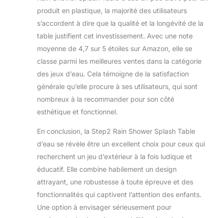
désinfectantes ou
produit en plastique, la majorité des utilisateurs
un nettoyant
ménager ordinaire.
s’accordent à dire que la qualité et la longévité de la
ACCESSOIRES
table justifient cet investissement. Avec une note
INCLUS : La table
moyenne de 4,7 sur 5 étoiles sur Amazon, elle se
de jeu d'eau à deux
classe parmi les meilleures ventes dans la catégorie
étages de STEP2
est livrée avec un
des jeux d’eau. Cela témoigne de la satisfaction
set d'accessoires
générale qu’elle procure à ses utilisateurs, qui sont
de 13 pièces.
nombreux à la recommander pour son côté
L'ensemble
esthétique et fonctionnel.
comprend un
canard en
En conclusion, la Step2 Rain Shower Splash Table
caoutchouc, des
roues hydrauliques,
d’eau se révèle être un excellent choix pour ceux qui
des rampes d'accès
recherchent un jeu d’extérieur à la fois ludique et
à l'eau et des
éducatif. Elle combine habilement un design
seaux. Grâce aux
attrayant, une robustesse à toute épreuve et des
différentes roues et
fonctionnalités qui captivent l’attention des enfants.
rampes d'eau, de
nouvelles cascades
Une option à envisager sérieusement pour
peuvent être créées