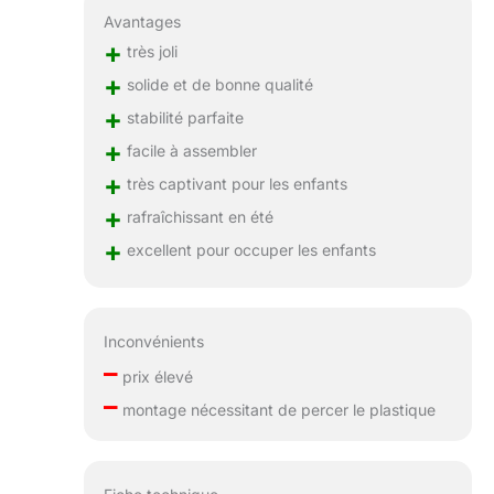
des années de
Avantages
plaisir ! Le service
+
très joli
client Français est à
votre écoute pour
+
solide et de bonne qualité
vous apporter
+
stabilité parfaite
100% satisfaction.
+
Pour toutes
facile à assembler
interrogations,
+
très captivant pour les enfants
envoyez-nous
+
rafraîchissant en été
simplement un
message.
+
excellent pour occuper les enfants
Inconvénients
–
prix élevé
–
montage nécessitant de percer le plastique