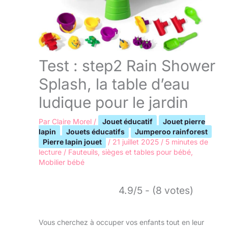
Test : step2 Rain Shower
Splash, la table d’eau
ludique pour le jardin
Par
Claire Morel
/
Jouet éducatif
Jouet pierre
lapin
Jouets éducatifs
Jumperoo rainforest
Pierre lapin jouet
/
21 juillet 2025
/
5 minutes de
lecture
/
Fauteuils, sièges et tables pour bébé
,
Mobilier bébé
4.9/5 - (8 votes)
Vous cherchez à occuper vos enfants tout en leur