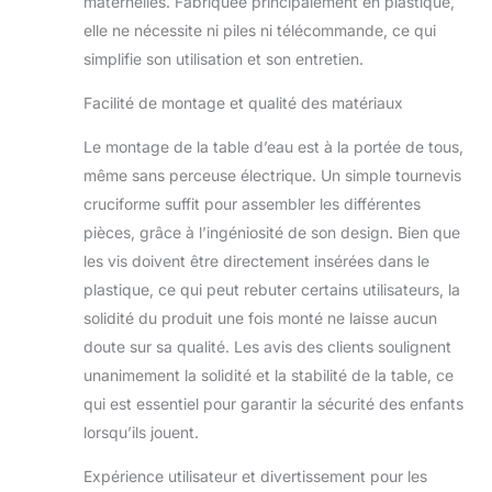
maternelles. Fabriquée principalement en plastique,
JOUER SEUL ET A
elle ne nécessite ni piles ni télécommande, ce qui
PLUSIEURS : Grâce
simplifie son utilisation et son entretien.
à la conception
ouVerte, plusieurs
Facilité de montage et qualité des matériaux
enfants peuvent
facilement jouer en
Le montage de la table d’eau est à la portée de tous,
même temps. Les
même sans perceuse électrique. Un simple tournevis
plus grands
peuvent jouer à
cruciforme suffit pour assembler les différentes
l'étage supérieur et
pièces, grâce à l’ingéniosité de son design. Bien que
vider les petits
les vis doivent être directement insérées dans le
seaux, tandis que
plastique, ce qui peut rebuter certains utilisateurs, la
les plus petits
peuvent s'amuser à
solidité du produit une fois monté ne laisse aucun
éclabousser l'eau
doute sur sa qualité. Les avis des clients soulignent
en bas avec les
unanimement la solidité et la stabilité de la table, ce
flippers latérales.
qui est essentiel pour garantir la sécurité des enfants
Ainsi, les enfants
exercent à la fois
lorsqu’ils jouent.
leurs capacités
Expérience utilisateur et divertissement pour les
motrices et leur