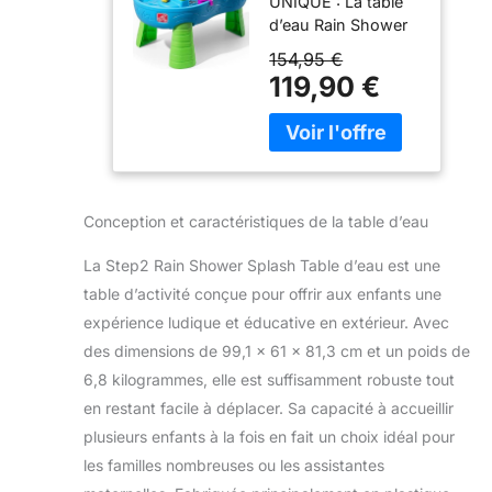
UNIQUE : La table
Accessoires -
d’eau Rain Shower
Bleu & Vert |
Splash est le jouet
Jeu extérieur
154,95 €
d'été idéal qui
Aquatique |
119,90 €
diVertira les enfants
Activité pour Le
pendant des heures
Jardin
! Les enfants
peuvent créer leur
propre parc
aquatique avec des
Conception et caractéristiques de la table d’eau
chutes d'eau et
beaucoup
La Step2 Rain Shower Splash Table d’eau est une
d'éclaboussures
table d’activité conçue pour offrir aux enfants une
grâce à la table
expérience ludique et éducative en extérieur. Avec
d’eau à deux
niveaux. Avec les
des dimensions de 99,1 x 61 x 81,3 cm et un poids de
seaux inclus, l'eau
6,8 kilogrammes, elle est suffisamment robuste tout
peut être versée
en restant facile à déplacer. Sa capacité à accueillir
dans le bassin
plusieurs enfants à la fois en fait un choix idéal pour
supérieur, créant
ainsi une averse de
les familles nombreuses ou les assistantes
pluie en dessous.