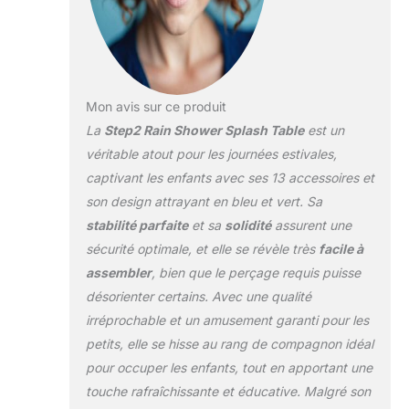
ainsi une averse de
pluie en dessous.
JOUER SEUL ET A
PLUSIEURS : Grâce
à la conception
Mon avis sur ce produit
ouVerte, plusieurs
La
Step2 Rain Shower Splash Table
est un
enfants peuvent
facilement jouer en
véritable atout pour les journées estivales,
même temps. Les
captivant les enfants avec ses 13 accessoires et
plus grands
son design attrayant en bleu et vert. Sa
peuvent jouer à
stabilité parfaite
et sa
solidité
assurent une
l'étage supérieur et
vider les petits
sécurité optimale, et elle se révèle très
facile à
seaux, tandis que
assembler
, bien que le perçage requis puisse
les plus petits
désorienter certains. Avec une qualité
peuvent s'amuser à
irréprochable et un amusement garanti pour les
éclabousser l'eau
en bas avec les
petits, elle se hisse au rang de compagnon idéal
flippers latérales.
pour occuper les enfants, tout en apportant une
Ainsi, les enfants
touche rafraîchissante et éducative. Malgré son
exercent à la fois