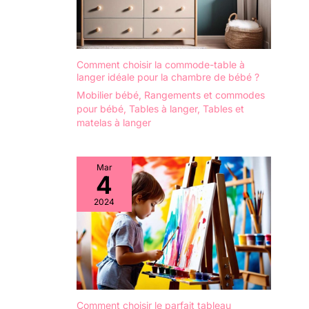
des produits
formidables et
éducatifs pour les
enfants âgés de 9
mois à 10 ans. Pour
Comment choisir la commode-table à
langer idéale pour la chambre de bébé ?
l'intérieur et
l'extérieur, pour
Mobilier bébé
,
Rangements et commodes
jouer et apprendre.
pour bébé
,
Tables à langer
,
Tables et
L'offre comprend
matelas à langer
des tables d’eau,
des cuisines de
jeux et des
Mar
4
équipements de
jeux. Les produits
2024
Step2 sont
innovants et offrent
des années de
plaisir ! Le service
client Français est à
votre écoute pour
vous apporter
Comment choisir le parfait tableau