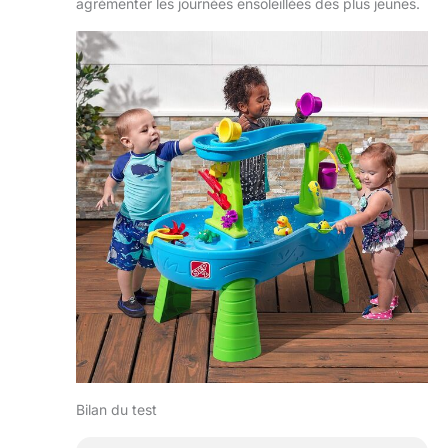
agrémenter les journées ensoleillées des plus jeunes.
pour chaque jeu.
STEP2
SATISFACTION
GARANTIE : Step2
conçoit et produit
des produits
formidables et
éducatifs pour les
enfants âgés de 9
mois à 10 ans. Pour
l'intérieur et
l'extérieur, pour
jouer et apprendre.
L'offre comprend
des tables d’eau,
des cuisines de
jeux et des
équipements de
jeux. Les produits
Bilan du test
Step2 sont
innovants et offrent