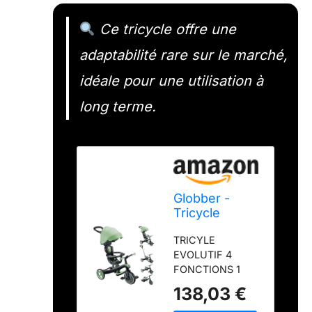
Ce tricycle offre une
adaptabilité rare sur le marché,
idéale pour une utilisation à
long terme.
Globber -
Tricycle
Explorer 4 en
TRICYLE
1 - Tricycle
EVOLUTIF 4
évolutif et
FONCTIONS 1
draisienne
PRODUIT| Tricycle
pour Les
138,03 €
confort dès 10
Tout-Petits de