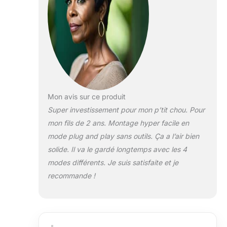
fonctionnalités
novatrices et son
design.
Transformez-le
rapidement sans
outils en
vissant/dévissant
les boutons pour
le mettre dans le
Mon avis sur ce produit
mode voulu.
Super investissement pour mon p’tit chou. Pour
SECURITE
mon fils de 2 ans. Montage hyper facile en
OPTIMALE POUR
mode plug and play sans outils. Ça a l’air bien
LES BEBES | En
mode confort, ce
solide. Il va le gardé longtemps avec les 4
tricycle stable
modes différents. Je suis satisfaite et je
garantit la
recommande !
sécurité avec 2
freins à l'arrière,
sa barre de
protection, son
harnais, son