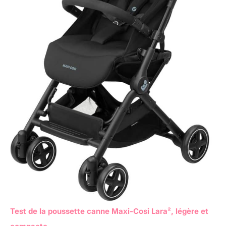
Test de la poussette canne Maxi-Cosi Lara², légère et