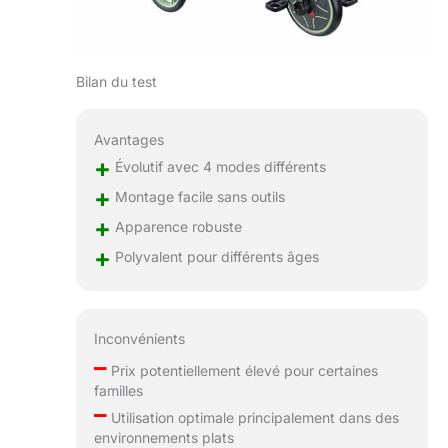
des rangements
intégrés dans le
tricycle. Les roues
en mousse sont
Bilan du test
silencieuses,
increvables et
anti-vibrations
Avantages
pour des balades
+
Évolutif avec 4 modes différents
confortables.
+
Montage facile sans outils
+
Apparence robuste
+
Polyvalent pour différents âges
Inconvénients
–
Prix potentiellement élevé pour certaines
familles
–
Utilisation optimale principalement dans des
environnements plats