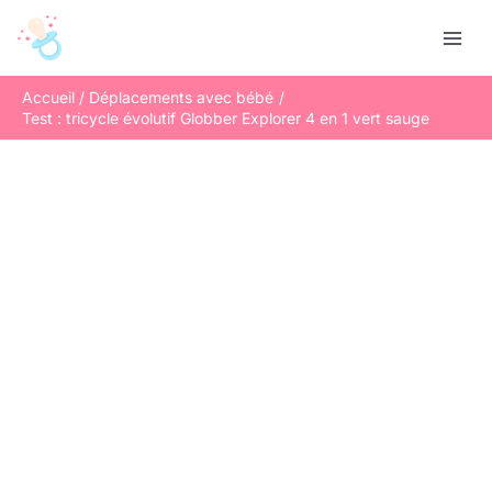
Aller
R
au
e
contenu
c
Accueil
Déplacements avec bébé
h
Test : tricycle évolutif Globber Explorer 4 en 1 vert sauge
e
r
c
h
e
r