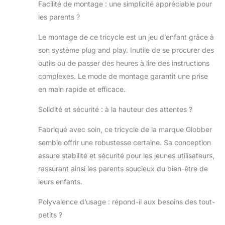
Facilité de montage : une simplicité appréciable pour
outils en
les parents ?
vissant/dévissant
les boutons pour
Le montage de ce tricycle est un jeu d’enfant grâce à
le mettre dans le
mode voulu.
son système plug and play. Inutile de se procurer des
SECURITE
outils ou de passer des heures à lire des instructions
OPTIMALE POUR
complexes. Le mode de montage garantit une prise
LES BEBES | En
en main rapide et efficace.
mode confort, ce
tricycle stable
Solidité et sécurité : à la hauteur des attentes ?
garantit la sécurité
avec 2 freins à
Fabriqué avec soin, ce tricycle de la marque Globber
l'arrière, sa barre
semble offrir une robustesse certaine. Sa conception
de protection, son
harnais, son siège
assure stabilité et sécurité pour les jeunes utilisateurs,
ajustable avec un
rassurant ainsi les parents soucieux du bien-être de
dossier haut et
leurs enfants.
son canopée
amobible, pliable
Polyvalence d’usage : répond-il aux besoins des tout-
et anti-UV.
petits ?
TRICYCLE