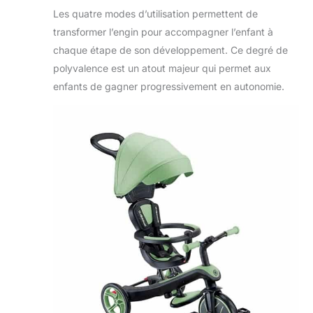
AJUSTABLE | En
Les quatre modes d’utilisation permettent de
mode tricycle ou
transformer l’engin pour accompagner l’enfant à
draisienne,
ajustez la selle
chaque étape de son développement. Ce degré de
anti-dérapante
polyvalence est un atout majeur qui permet aux
sur 2 niveaux
enfants de gagner progressivement en autonomie.
(31/34 cm). Pour
transformer le
tricycle en
draisienne, il suffit
de dévisser les
roues et les
remonter à
l'intérieur, sans
outils.
EQUIPEMENT DE
QUALITE | Le
tricycle est équipé
d'un repose-pieds
et de pédales
amovibles avec