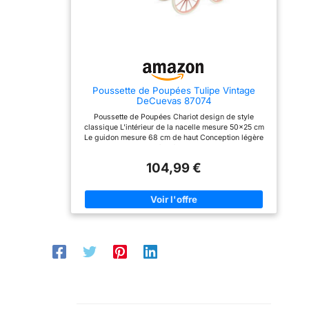
date ou un
nouveau
collectionneur,
cette poupée
Midge est le
complément idéal
à toute
Poussette de Poupées Tulipe Vintage
DeCuevas 87074
collection,
Poussette de Poupées Chariot design de style
célébrant
classique L'intérieur de la nacelle mesure 50x25 cm
l'héritage durable
Le guidon mesure 68 cm de haut Conception légère
de ce
et très résistante
personnage
104,99 €
bien-aimé.