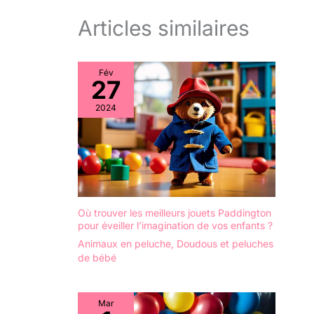
Articles similaires
Fév
27
2024
Où trouver les meilleurs jouets Paddington
pour éveiller l’imagination de vos enfants ?
Animaux en peluche
,
Doudous et peluches
de bébé
Mar