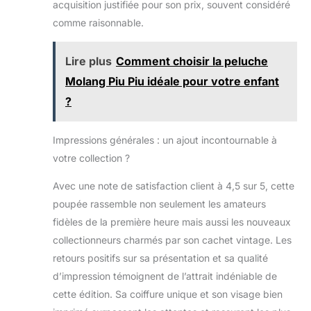
date ou un
acquisition justifiée pour son prix, souvent considéré
nouveau
comme raisonnable.
collectionneur,
cette poupée
Lire plus
Comment choisir la peluche
Midge est le
complément idéal
Molang Piu Piu idéale pour votre enfant
à toute collection,
?
célébrant
l'héritage durable
de ce personnage
Impressions générales : un ajout incontournable à
bien-aimé.
votre collection ?
Avec une note de satisfaction client à 4,5 sur 5, cette
poupée rassemble non seulement les amateurs
fidèles de la première heure mais aussi les nouveaux
collectionneurs charmés par son cachet vintage. Les
retours positifs sur sa présentation et sa qualité
d’impression témoignent de l’attrait indéniable de
cette édition. Sa coiffure unique et son visage bien