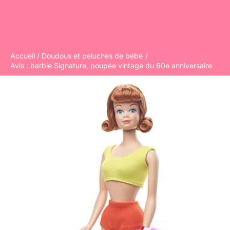
Accueil
Doudous et peluches de bébé
Avis : barbie Signature, poupée vintage du 60e anniversaire