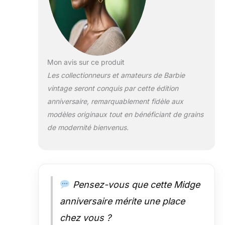
en pierre de soie :
pour la première
fois, Midge
dispose d'un
corps en
Silkstone,
Mon avis sur ce produit
améliorant la
Les collectionneurs et amateurs de Barbie
qualité et
vintage seront conquis par cette édition
l'authenticité de
anniversaire, remarquablement fidèle aux
cette poupée de
collection. Détails
modèles originaux tout en bénéficiant de grains
vintage : adoptez
de modernité bienvenus.
la nostalgie avec
des
caractéristiques
d'inspiration
vintage, y
Pensez-vous que cette Midge
compris une
étiquette de
anniversaire mérite une place
poignet et le logo
chez vous ?
Midge classique