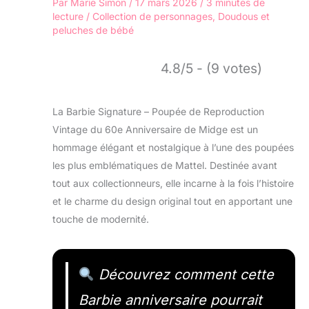
Par
Marie Simon
/
17 mars 2026
/
3 minutes de
lecture
/
Collection de personnages
,
Doudous et
peluches de bébé
4.8/5 - (9 votes)
La Barbie Signature – Poupée de Reproduction
Vintage du 60e Anniversaire de Midge est un
hommage élégant et nostalgique à l’une des poupées
les plus emblématiques de Mattel. Destinée avant
tout aux collectionneurs, elle incarne à la fois l’histoire
et le charme du design original tout en apportant une
touche de modernité.
Découvrez comment cette
Barbie anniversaire pourrait