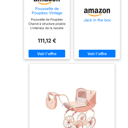
collection. Détails
Poussette de
vintage : adoptez
Poupées Vintage
la nostalgie avec
Pliable DeCuevas
Poussette de Poupées
Jack in the box
des
Toys 80044,
Chariot à structure pliable
80x42x81 cm
caractéristiques
L'intérieur de la nacelle
mesure 47x25 cm Guidon
d'inspiration
à hauteur réglable Le
vintage, y
111,12 €
guidon mesure 81 cm de
compris une
haut
étiquette de
poignet et le logo
Midge classique
sur son support
de poupée,
ajoutant une
touche de
charme rétro à
votre collection.
Complément de
collection parfait :
que vous soyez
un fan de longue