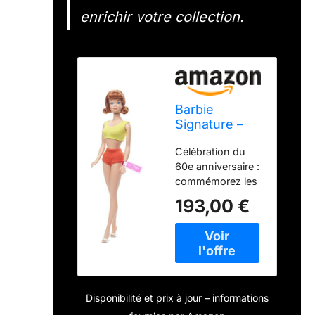
enrichir votre collection.
Barbie
Signature –
Poupée de
Célébration du
Reproduction
60e anniversaire :
Vintage du
commémorez les
60e
60 ans de Midge
Anniversaire
193,00 €
avec cette
de moucheron
reproduction de
son look de plage
original introduit
par Mattel en
1963. Look de
Disponibilité et prix à jour – informations
plage classique :
cette poupée