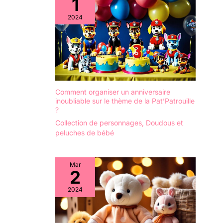
1
2024
Comment organiser un anniversaire
inoubliable sur le thème de la Pat’Patrouille
?
Collection de personnages
,
Doudous et
peluches de bébé
Mar
2
2024