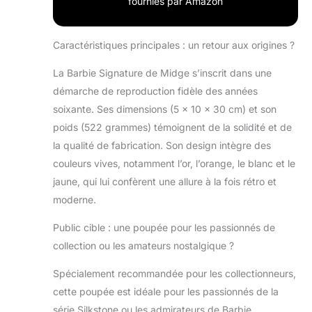
fournies par Amazon
Midge est habillée
de son maillot de
bain
Caractéristiques principales : un retour aux origines ?
emblématique
deux pièces jaune
La Barbie Signature de Midge s’inscrit dans une
et orange, avec
démarche de reproduction fidèle des années
des mules à
soixante. Ses dimensions (5 x 10 x 30 cm) et son
talons blancs,
poids (522 grammes) témoignent de la solidité et de
capturant
l'essence de son
la qualité de fabrication. Son design intègre des
style intemporel.
couleurs vives, notamment l’or, l’orange, le blanc et le
Début du corps
jaune, qui lui confèrent une allure à la fois rétro et
en pierre de soie :
moderne.
pour la première
fois, Midge
Public cible : une poupée pour les passionnés de
dispose d'un
collection ou les amateurs nostalgique ?
corps en
Silkstone,
Spécialement recommandée pour les collectionneurs,
améliorant la
qualité et
cette poupée est idéale pour les passionnés de la
l'authenticité de
série Silkstone ou les admirateurs de Barbie