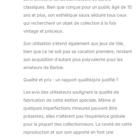
cette poupée de
classiques. Bien que conçue pour un public âgé de 15
collection. Détails
ans et plus, son esthétique saura séduire tous ceux
vintage : adoptez
qui recherchent un objet de collection à la fois
la nostalgie avec
des
vintage et précieux.
caractéristiques
d'inspiration
Son utilisation s’étend également aux jeux de rôle,
vintage, y compris
bien que ce ne soit pas sa vocation première, rendant
une étiquette de
son acquisition d’autant plus polyvalente pour les
poignet et le logo
amateurs de Barbie.
Midge classique
sur son support
Qualité et prix : un rapport qualité/prix justifié ?
de poupée,
ajoutant une
Les avis des utilisateurs soulignent la qualité de
touche de charme
fabrication de cette édition spéciale. Même si
rétro à votre
collection.
quelques imperfections mineures peuvent être
Complément de
présentes, elles n’altèrent pas l’expérience globale
collection parfait :
pour la plupart des collectionneurs. La rareté de cette
que vous soyez
reproduction et son soin apporté en font une
un fan de longue