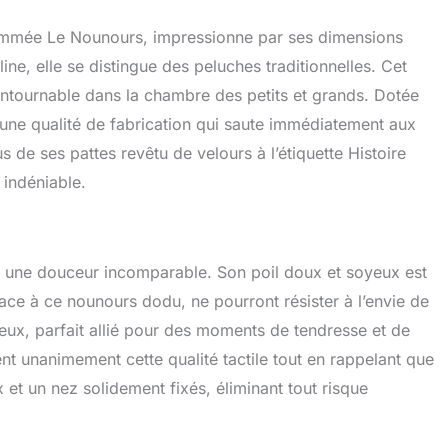
er tout au long de la journée! LAVABLE EN MACHINE : Cette
te de 75cm est lavable en machine à 30°. Ainsi, ce
nommée Le Nounours, impressionne par ses dimensions
nservera son poil doux et soyeux longtemps. Nous vous
e, elle se distingue des peluches traditionnelles. Cet
de procéder à un premier lavage, avant toute utilisation.
: Les peluches Histoire d'Ours sont une excellente idée
tournable dans la chambre des petits et grands. Dotée
ance pour les bébés filles et garçons ainsi que les plus
e une qualité de fabrication qui saute immédiatement aux
nts. Ce Nounours ultra mignon fera un cadeau apprécié
de ses pattes revêtu de velours à l’étiquette Histoire
ête d'anniverdaire ou pour Noël.
 indéniable.
re une douceur incomparable. Son poil doux et soyeux est
 face à ce nounours dodu, ne pourront résister à l’envie de
leux, parfait allié pour des moments de tendresse et de
t unanimement cette qualité tactile tout en rappelant que
 et un nez solidement fixés, éliminant tout risque