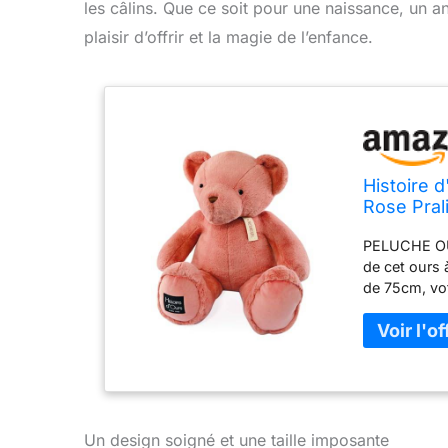
les câlins. Que ce soit pour une naissance, un 
plaisir d’offrir et la magie de l’enfance.
Histoire 
Rose Pral
Douce à C
PELUCHE OU
Naissance
de cet ours à
de 75cm, votr
prend beauc
Fidèle comp
moelleux et 
confort et de
DOUCEUR et 
conçu avec u
incomparable
Un design soigné et une taille imposante