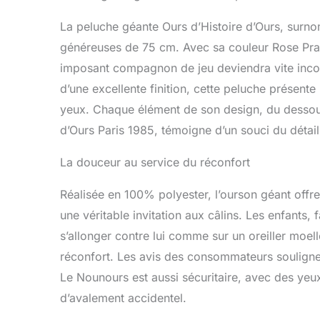
d'être câlin
peluche géan
La peluche géante Ours d’Histoire d’Ours, sur
Nounours co
généreuses de 75 cm. Avec sa couleur Rose Pralin
conseillons 
IDÉE CADEAU 
imposant compagnon de jeu deviendra vite incon
cadeau naiss
d’une excellente finition, cette peluche présent
grands enfa
yeux. Chaque élément de son design, du dessous 
lors d'une f
d’Ours Paris 1985, témoigne d’un souci du détail
La douceur au service du réconfort
Réalisée en 100% polyester, l’ourson géant off
une véritable invitation aux câlins. Les enfants,
s’allonger contre lui comme sur un oreiller moel
réconfort. Les avis des consommateurs soulignen
Le Nounours est aussi sécuritaire, avec des yeux
d’avalement accidentel.