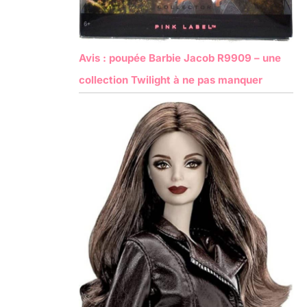
Avis : poupée Barbie Jacob R9909 – une
collection Twilight à ne pas manquer