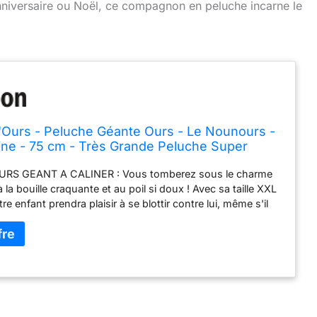
anniversaire ou Noël, ce compagnon en peluche incarne le
d'Ours - Peluche Géante Ours - Le Nounours -
ine - 75 cm - Très Grande Peluche Super
aliner pour les Enfants - Idée Cadeau de
RS GEANT A CALINER : Vous tomberez sous le charme
 Bébé, Noël et Anniversaire - HO3234
 la bouille craquante et au poil si doux ! Avec sa taille XXL
e enfant prendra plaisir à se blottir contre lui, même s'il
oup de place dans le lit. UN ESSENTIEL RASSURANT :
agnon de jeu, l'ours Le Nounours avec son ventre
son regard bienveillant transmettra un sentiment de
 sécurité à votre enfant. Il réconforte petits et grands
QUALITE : Cet adorable compagnon ours en peluche est
n soin exceptionnel, offrant une qualité de fabrication
 et une douceur qui réchauffe le cœur. Il donne envie