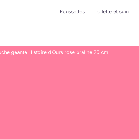
Poussettes
Toilette et soin
uche géante Histoire d’Ours rose praline 75 cm