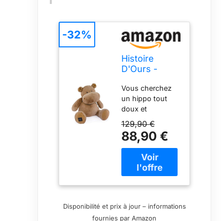
-32%
Histoire
D'Ours -
Peluche
Vous cherchez
Hippopotame
un hippo tout
- HIPPO -
doux et
Chocolat
réconfortantCet
Chaud - 85 -
129,90 €
hippo Chocolat
HO3205
88,90 €
chaud gourmand
est fait pour vous
Existe en 3 tailles
: 25 cm, 40 cm et
85 cm Taille de
ce produit : 85
cm Dès la
Disponibilité et prix à jour – informations
naissance 100
fournies par Amazon