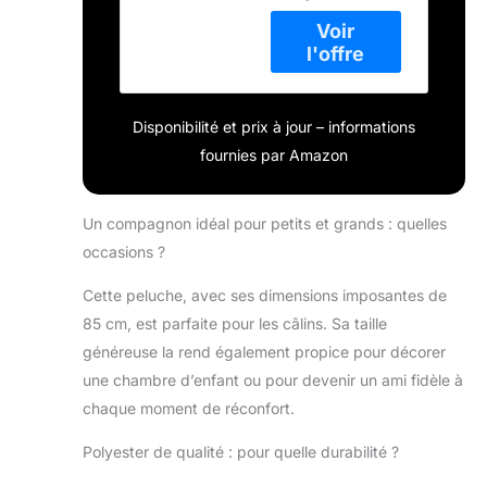
Existe en 3 tailles :
25 cm, 40 cm et
85 cm Taille de ce
produit : 85 cm
Dès la naissance
Disponibilité et prix à jour – informations
100 percent
Polyester, lavable
fournies par Amazon
à 30°
Un compagnon idéal pour petits et grands : quelles
occasions ?
Cette peluche, avec ses dimensions imposantes de
85 cm, est parfaite pour les câlins. Sa taille
généreuse la rend également propice pour décorer
une chambre d’enfant ou pour devenir un ami fidèle à
chaque moment de réconfort.
Polyester de qualité : pour quelle durabilité ?