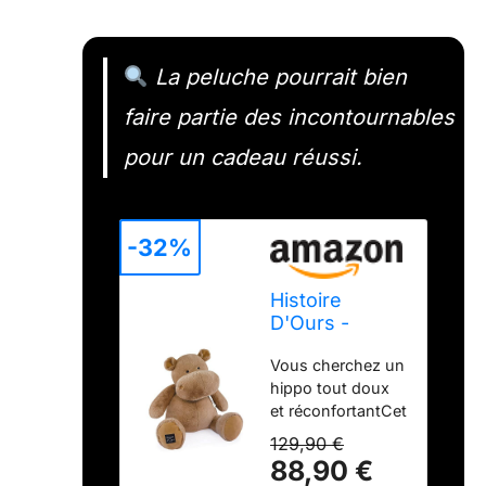
La peluche pourrait bien
faire partie des incontournables
pour un cadeau réussi.
-32%
Histoire
D'Ours -
Peluche
Vous cherchez un
Hippopotame
hippo tout doux
- HIPPO -
et réconfortantCet
Chocolat
hippo Chocolat
Chaud - 85 -
129,90 €
chaud gourmand
HO3205
88,90 €
est fait pour vous