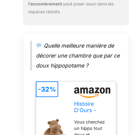
l’encombrement
peut poser souci dans les
espaces réduits.
Quelle meilleure manière de
décorer une chambre que par ce
doux hippopotame ?
-32%
Histoire
D'Ours -
Peluche
Vous cherchez
Hippopotame
un hippo tout
- HIPPO -
doux et