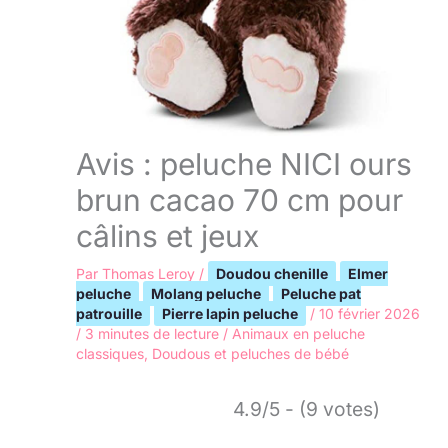
Avis : peluche NICI ours
brun cacao 70 cm pour
câlins et jeux
Par
Thomas Leroy
/
Doudou chenille
Elmer
peluche
Molang peluche
Peluche pat
patrouille
Pierre lapin peluche
/
10 février 2026
/
3 minutes de lecture
/
Animaux en peluche
classiques
,
Doudous et peluches de bébé
4.9/5 - (9 votes)