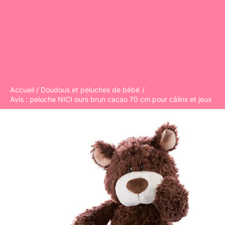
Accueil
Doudous et peluches de bébé
Avis : peluche NICI ours brun cacao 70 cm pour câlins et jeux