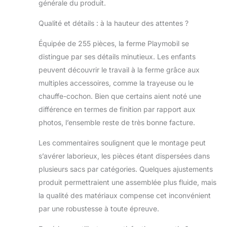
générale du produit.
autocollants) se
fait simplement
Qualité et détails : à la hauteur des attentes ?
sous l’eau
courante, sans
Équipée de 255 pièces, la ferme Playmobil se
recours à des
distingue par ses détails minutieux. Les enfants
agents chimiques.
La notice permet
peuvent découvrir le travail à la ferme grâce aux
de monter
multiples accessoires, comme la trayeuse ou le
facilement les
chauffe-cochon. Bien que certains aient noté une
jouets avec l’aide
différence en termes de finition par rapport aux
des parents.
photos, l’ensemble reste de très bonne facture.
Les commentaires soulignent que le montage peut
s’avérer laborieux, les pièces étant dispersées dans
plusieurs sacs par catégories. Quelques ajustements
produit permettraient une assemblée plus fluide, mais
la qualité des matériaux compense cet inconvénient
par une robustesse à toute épreuve.