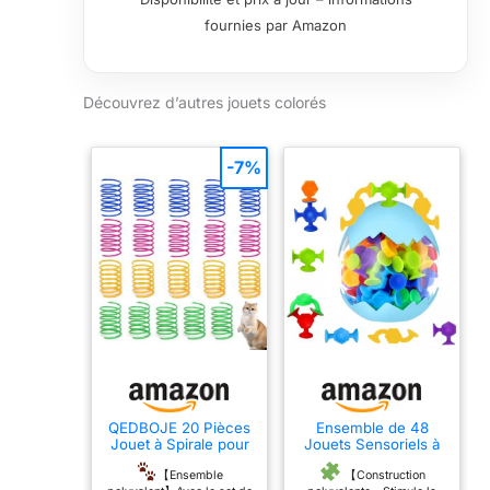
taille adaptée à
fournies par Amazon
leur âge, alliant
sécurité et
amusement.
Découvrez d’autres jouets colorés
Découvrez
comment la
haute qualité et le
-7%
design robuste
de nos jouets
assurent des
aventures
durables. Le
nettoyage des
pièces (sans
autocollants) se
fait simplement
sous l’eau
courante, sans
recours à des
QEDBOJE 20 Pièces
Ensemble de 48
Jouet à Spirale pour
Jouets Sensoriels à
agents
Chat, Jouet à
Ventouse avec
chimiques. La
Ressort Pliable en
Rangement Œuf de
【Ensemble
【Construction