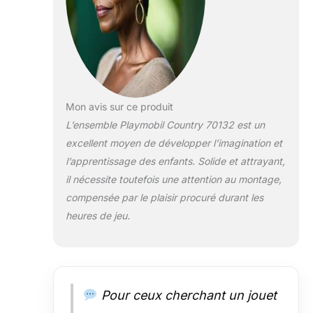
nettoyage des
pièces (sans
autocollants) se
fait simplement
sous l’eau
courante, sans
recours à des
agents
Mon avis sur ce produit
chimiques. La
L’ensemble Playmobil Country 70132 est un
notice permet de
excellent moyen de développer l’imagination et
monter
l’apprentissage des enfants. Solide et attrayant,
facilement les
jouets avec l’aide
il nécessite toutefois une attention au montage,
des parents.
compensée par le plaisir procuré durant les
heures de jeu.
Pour ceux cherchant un jouet