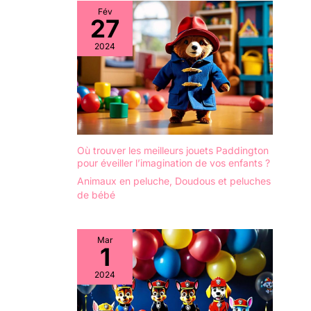
comme Jouets de bain
offrent.
Fév
pour enfants âgés de 4
27
ans.
【Rangement
pratique en œuf de
2024
dinosaure – Toujours bien
rangé】Les 48 pièces
s'adaptent parfaitement
dans l'œuf de dinosaure
(10x10x10 cm). Ainsi, tout
reste au même endroit et
se range rapidement.
Parfait comme Jouets pour
les voyages en avion ou
Jouets pour les voyages –
Où trouver les meilleurs jouets Paddington
que ce soit en voiture, en
avion ou au restaurant. Sa
pour éveiller l’imagination de vos enfants ?
taille compacte en fait un
Animaux en peluche
,
Doudous et peluches
excellent Gadgets de
voyage pour enfants. Idéal
de bébé
pour occuper les enfants
lors des déplacements.
【Idéal pour les
besoins spéciaux et les
Mar
1
adultes – et relaxant】Ce
Juego de ventosas para
niños (jeu de ventouses
2024
pour enfants) convient
parfaitement à la
stimulation sensorielle et
comme outil pour les