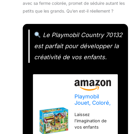
avec sa ferme colorée, promet de séduire autant les
petits que les grands. Qu’en est-il réellement ?
Le Playmobil Country 70132
est parfait pour développer la
créativité de vos enfants.
Playmobil
Jouet, Coloré,
46 x 50 x 29
Laissez
cm
l’imagination de
vos enfants
s’épanouir dans