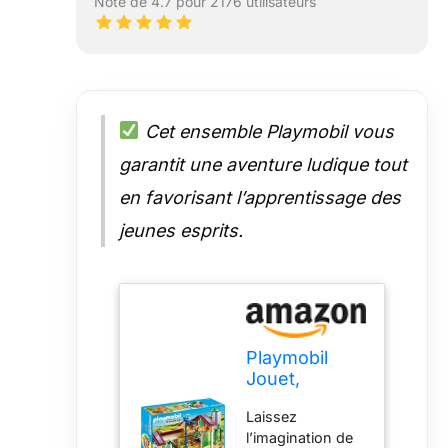
Note de 4.7 pour 2176 utilisateurs
Cet ensemble Playmobil vous
garantit une aventure ludique tout
en favorisant l’apprentissage des
jeunes esprits.
Playmobil
Jouet,
Coloré, 46 x
Laissez
50 x 29 cm
l’imagination de