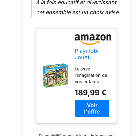
à la fois éducatif et divertissant,
cet ensemble est un choix avisé.
Playmobil
Jouet,
Coloré, 46 x
Laissez
50 x 29 cm
l’imagination de
vos enfants
s’épanouir dans
189,99 €
un monde de
créativité sans
limites ! Conçus
spécialement
pour leurs petites
mains, nos
jouets ont une
Disponibilité et prix à jour – informations