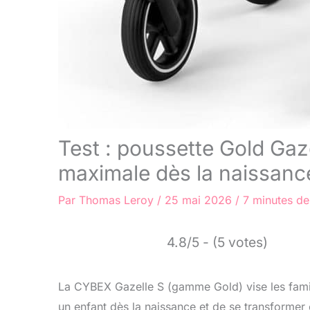
Test : poussette Gold Gaz
maximale dès la naissanc
Par
Thomas Leroy
/
25 mai 2026
/
7 minutes de
4.8/5 - (5 votes)
La CYBEX Gazelle S (gamme Gold) vise les famil
un enfant dès la naissance et de se transformer e