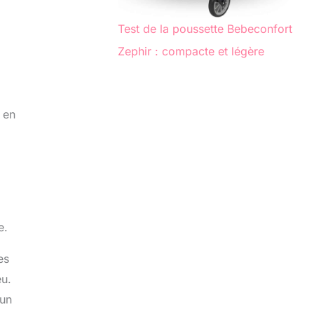
Test de la poussette Bebeconfort
Zephir : compacte et légère
 en
e.
es
eu.
’un