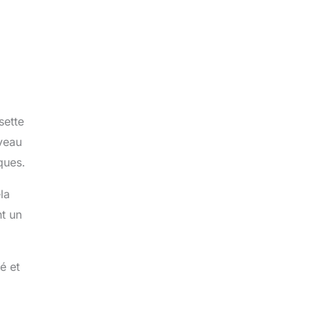
sette
veau
ques.
la
nt un
é et