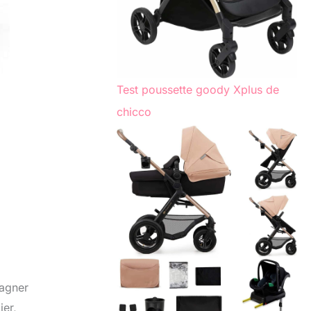
Test poussette goody Xplus de
chicco
pagner
ier,