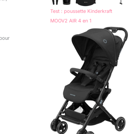
Test : poussette Kinderkraft
MOOV2 AIR 4 en 1
 pour