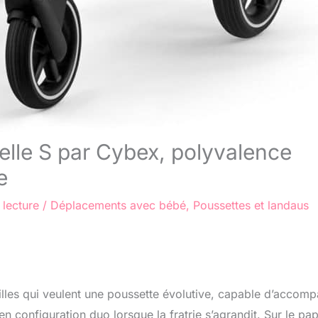
elle S par Cybex, polyvalence
e
 lecture
/
Déplacements avec bébé
,
Poussettes et landaus
les qui veulent une poussette évolutive, capable d’accom
n configuration duo lorsque la fratrie s’agrandit. Sur le pap