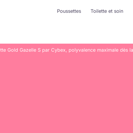
Poussettes
Toilette et soin
ette Gold Gazelle S par Cybex, polyvalence maximale dès l