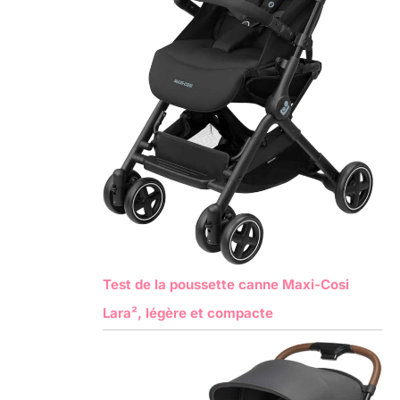
Test de la poussette canne Maxi-Cosi
Lara², légère et compacte