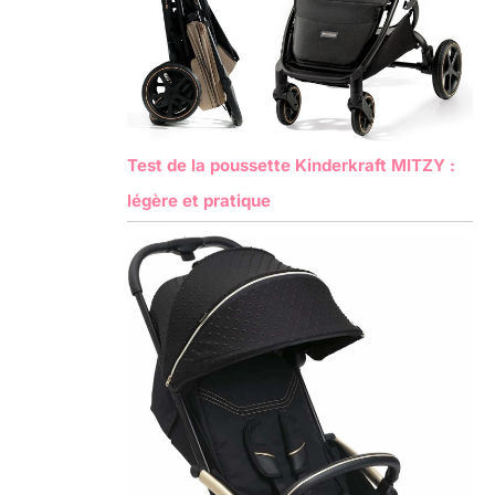
Test de la poussette Kinderkraft MITZY :
légère et pratique