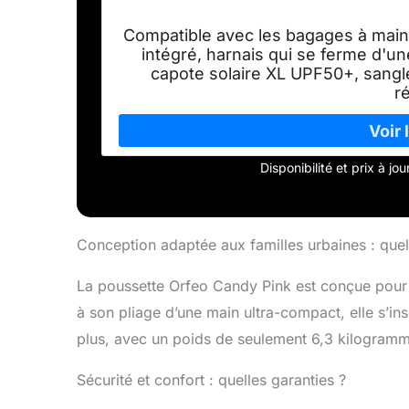
Compatible avec les bagages à mai
intégré, harnais qui se ferme d'
capote solaire XL UPF50+, sangl
r
Disponibilité et prix à j
Conception adaptée aux familles urbaines : quel
La poussette Orfeo Candy Pink est conçue pour 
à son pliage d’une main ultra-compact, elle s’in
plus, avec un poids de seulement 6,3 kilogramme
Sécurité et confort : quelles garanties ?