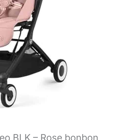
feo BLK – Rose bonbon