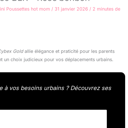
ini
Poussettes hot mom
/
31 janvier 2026
/
2 minutes de
ybex Gold
allie élégance et praticité pour les parents
nt un choix judicieux pour vos déplacements urbains.
e à vos besoins urbains ? Découvrez ses