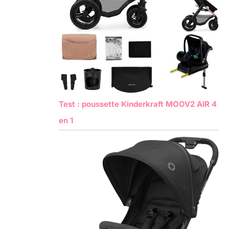
Test : poussette Kinderkraft MOOV2 AIR 4
en 1