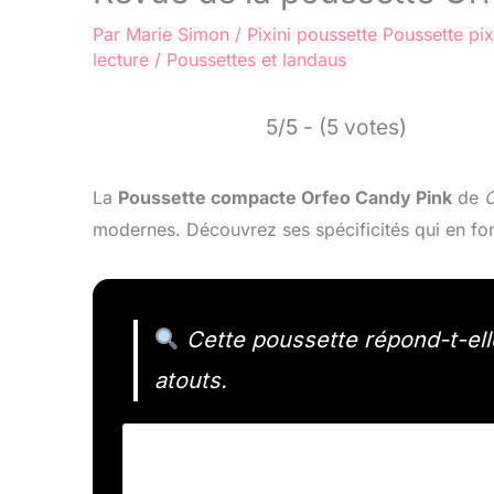
Par
Marie Simon
/
Pixini poussette
Poussette pix
lecture
/
Poussettes et landaus
5/5 - (5 votes)
La
Poussette compacte Orfeo Candy Pink
de
C
modernes. Découvrez ses spécificités qui en fo
Cette poussette répond-t-ell
atouts.