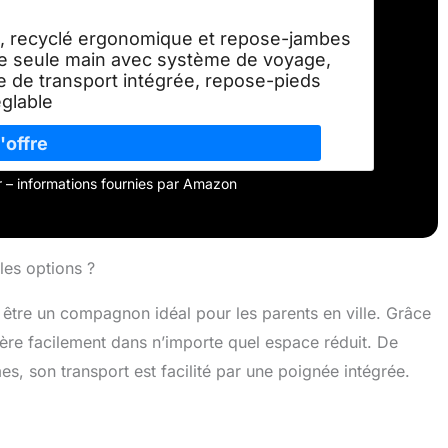
n, recyclé ergonomique et repose-jambes
une seule main avec système de voyage,
e de transport intégrée, repose-pieds
églable
our – informations fournies par Amazon
les options ?
être un compagnon idéal pour les parents en ville. Grâce
sère facilement dans n’importe quel espace réduit. De
s, son transport est facilité par une poignée intégrée.