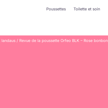
Poussettes
Toilette et soin
t landaus
Revue de la poussette Orfeo BLK – Rose bonbon