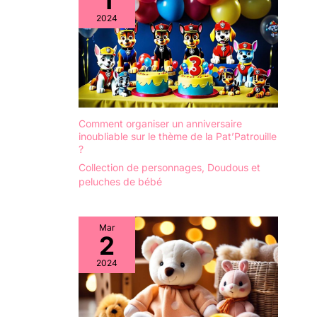
1
2024
Comment organiser un anniversaire
inoubliable sur le thème de la Pat’Patrouille
?
Collection de personnages
,
Doudous et
peluches de bébé
Mar
2
2024