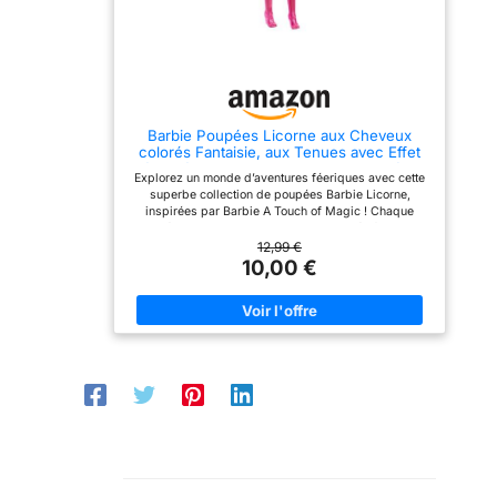
perlé. Les enfants à partir
laisse roses, ainsi que
de 3 ans peuvent plonger
des sacs de glace vert
dans des aventures sous-
menthe similaires,
marines avec cette
permettent d’assortir les
poupée Sirène Fleur
looks encore davantage et
Magique !
d’imaginer plus
d’histoires. Après avoir
assorti la tenue de la
Barbie Poupées Licorne aux Cheveux
poupée Barbie à celle de
colorés Fantaisie, aux Tenues avec Effet
son chien, créez le décor
dégradé et aux Accessoires sur Le thème
en les faisant prendre des
Explorez un monde d’aventures féeriques avec cette
de la Licorne, HRR13
poses amusantes. Barbie
superbe collection de poupées Barbie Licorne,
possède des articulations
inspirées par Barbie A Touch of Magic ! Chaque
flexibles pour encore plus
poupée Barbie porte des cheveux colorés fantaisie,
de réalisme !
un bustier avec un effet dégradé et des bottes
12,99 €
montantes pailletées. Des accessoires fantaisie
10,00 €
comme un serre-tête licorne amovible et une queue à
clipser permettent de créer des aventures et des
tenues à l’infini ! Les enfants peuvent découvrir toute
la collection de poupées Barbie Licorne pour inventer
des histoires d’amitié et élargir leur univers
imaginaire ! Des princesses aux sirènes en passant
par les licornes et bien plus encore, les poupées
Barbie fantastiques sont un cadeau enchanteur pour
les enfants !