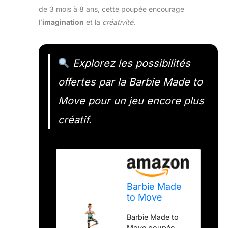
de 3 mois à 8 ans, cette poupée encourage
l’
imagination
et la
créativité
.
Explorez les possibilités
offertes par la Barbie Made to
Move pour un jeu encore plus
créatif.
Barbie Made
to Move
poupée
Barbie Made to
articulée
Move poupée