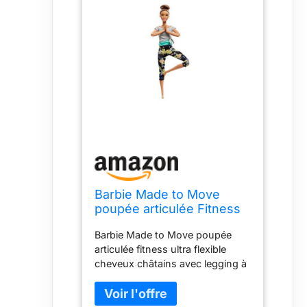
Barbie Made to Move
poupée articulée Fitness
Ultra Flexible Brune,
Barbie Made to Move poupée
Legging à Fleurs Jaunes
articulée fitness ultra flexible
et 22 Points
cheveux châtains avec legging à
d'articulations, Jouet pour
fleurs jaunes et 22 points
Enfant, FTG82 Multicolore
d'articulations, jouet pour enfant,
FTG82