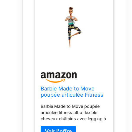
Barbie Made to Move
poupée articulée Fitness
Ultra Flexible Brune,
Barbie Made to Move poupée
Legging à Fleurs Jaunes
articulée fitness ultra flexible
et 22 Points
cheveux châtains avec legging à
d'articulations, Jouet pour
fleurs jaunes et 22 points
Enfant, FTG82 Multicolore
d'articulations, jouet pour enfant,