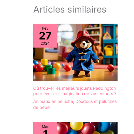
Articles similaires
Fév
27
2024
Où trouver les meilleurs jouets Paddington
pour éveiller l’imagination de vos enfants ?
Animaux en peluche
,
Doudous et peluches
de bébé
Mar