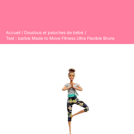
Accueil
Doudous et peluches de bébé
Test : barbie Made to Move Fitness Ultra Flexible Brune