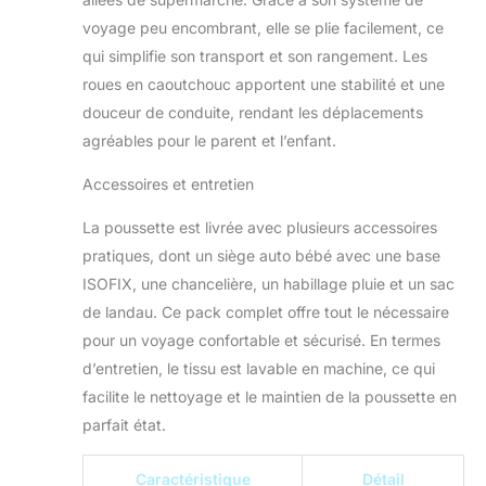
bidirectionnel
voyage peu encombrant, elle se plie facilement, ce
permet à votre
qui simplifie son transport et son rangement. Les
enfant de vous faire
face ou de faire
roues en caoutchouc apportent une stabilité et une
face pour voir le
douceur de conduite, rendant les déplacements
monde. Il a
agréables pour le parent et l’enfant.
plusieurs positions
d'inclinaison - de la
Accessoires et entretien
position verticale à
la détente
La poussette est livrée avec plusieurs accessoires
décontractée. De
pratiques, dont un siège auto bébé avec une base
plus, il y a un panier
ISOFIX, une chancelière, un habillage pluie et un sac
surdimensionné
d'une capacité de 5
de landau. Ce pack complet offre tout le nécessaire
kg - pour les plus
pour un voyage confortable et sécurisé. En termes
grandes virées
d’entretien, le tissu est lavable en machine, ce qui
shopping Your
facilite le nettoyage et le maintien de la poussette en
Ride, Anywhere -
Giggle Trail est livré
parfait état.
avec des pneus
anti-crevaison tout-
Caractéristique
Détail