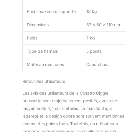
terrain améliorés,
vous offrant une
Poids maximum supporté
18 kg
tranquillité d'esprit à
tout moment,
Dimensions
87 x 60 x 119 cm
n'importe où
Contenu de la boîte
Poids
7 kg
: châssis, roues et
panier, nacelle,
unité de siège,
Type de harnais
5 points
barre de protection
universelle, capote
Matériau des roues
Caoutchouc
et tablier de nacelle,
housse de pluie,
Retour des utilisateurs
siège auto iSize 0+,
adaptateurs de
Les avis des utilisateurs de la Cosatto Giggle
siège auto iSize,
coussinets de
poussette sont majoritairement positifs, avec une
poitrine et de
moyenne de 4,4 sur 5 étoiles. La maniabilité, la
ventre, garantie 4
légèreté et le design coloré sont souvent mentionnés
ans Cosatto
comme des points forts. Toutefois, un utilisateur a
rapporté un problème avec la nacelle tordue à la