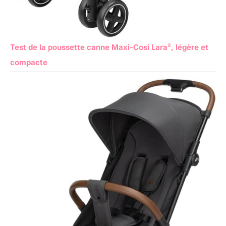
Test de la poussette canne Maxi-Cosi Lara², légère et
compacte