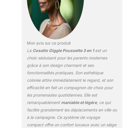
pneus anti-
crevaison tout-
terrain améliorés, ce
4 roues robuste
permet une
conduite en
douceur Multi-
usage - Giggle Trail
Mon avis sur ce produit
3 en 1 i-Size
La
Cosatto Giggle Poussette 3 en 1
est un
comprend une
choix séduisant pour les parents modernes
nacelle spacieuse
grâce à son design charmant et ses
avec suffisamment
d'espace pour
fonctionnalités pratiques. Son esthétique
accueillir les bébés
colorée attire immédiatement le regard, et son
en croissance
efficacité en fait un compagnon de choix pour
jusqu'à 9 kg
les promenades quotidiennes. Elle est
(environ 6 mois). Le
remarquablement
maniable et légère
, ce qui
matelas épais de
soutien le rend idéal
facilite grandement les déplacements en ville ou
pour dormir
à la campagne. Ce système de voyage
occasionnellement
compact offre un confort luxueux avec un siège
la nuit, tandis que la