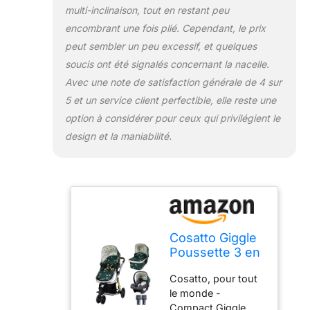
multi-inclinaison, tout en restant peu
doublure de la
nacelle est lavable
encombrant une fois plié. Cependant, le prix
en machine pour
peut sembler un peu excessif, et quelques
une fraîcheur ultime
soucis ont été signalés concernant la nacelle.
Your Ride, Your
Avec une note de satisfaction générale de 4 sur
Way - Le siège
bidirectionnel
5 et un service client perfectible, elle reste une
permet à votre
option à considérer pour ceux qui privilégient le
enfant de vous faire
design et la maniabilité.
face ou de faire
face pour voir le
monde. Il a
plusieurs positions
d'inclinaison - de la
position verticale à
la détente
Cosatto Giggle
décontractée. De
Poussette 3 en
plus, il y a un panier
1 système de
surdimensionné
Cosatto, pour tout
voyage, dès la
d'une capacité de 5
le monde -
Naissance à
kg - pour les plus
Compact Giggle