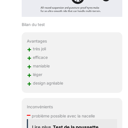
Bilan du test
Avantages
+
très joli
+
efficace
+
maniable
+
léger
+
design agréable
Inconvénients
–
problème possible avec la nacelle
Lire plus
Test de la poussette