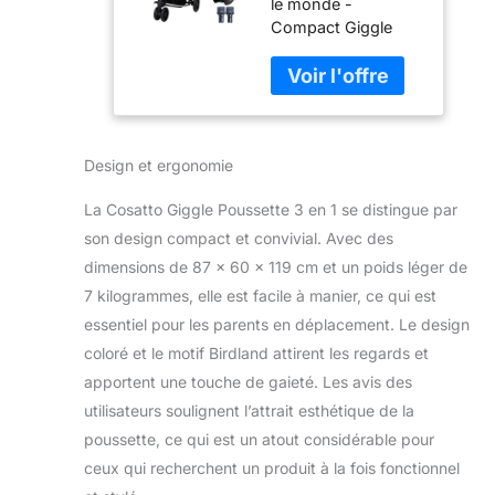
le monde -
Naissance à
Compact Giggle
18kg - Siège
Trail 3 en 1 i-Size
Auto Bebe,
est votre héros à
ISOFIX base,
emporter partout, à
Chancelière,
ranger partout avec
Habillage Pluie
un châssis léger
& Sac De
Design et ergonomie
facile et rapide à
Landau
plier à plat. C'est
(Birdland)
La Cosatto Giggle Poussette 3 en 1 se distingue par
idéal pour les
petites voitures et
son design compact et convivial. Avec des
les vies occupées.
dimensions de 87 x 60 x 119 cm et un poids léger de
Avec une
7 kilogrammes, elle est facile à manier, ce qui est
suspension
essentiel pour les parents en déplacement. Le design
polyvalente et des
pneus anti-
coloré et le motif Birdland attirent les regards et
crevaison tout-
apportent une touche de gaieté. Les avis des
terrain améliorés, ce
utilisateurs soulignent l’attrait esthétique de la
4 roues robuste
poussette, ce qui est un atout considérable pour
permet une
ceux qui recherchent un produit à la fois fonctionnel
conduite en
douceur Multi-