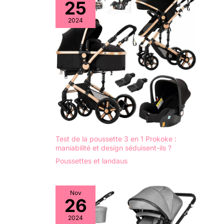
25
2024
Test de la poussette 3 en 1 Prokoke :
maniabilité et design séduisent-ils ?
Poussettes et landaus
Nov
26
2024