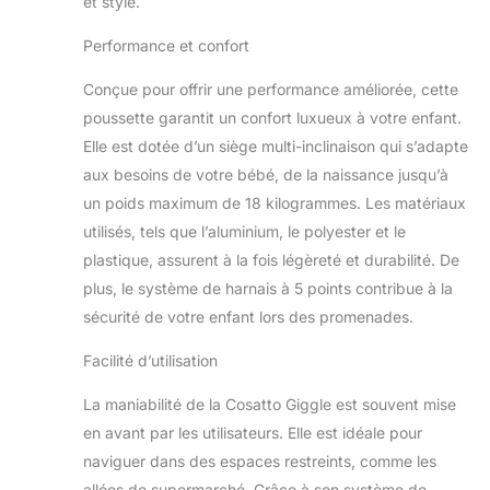
et stylé.
usage - Giggle Trail
3 en 1 i-Size
Performance et confort
comprend une
nacelle spacieuse
Conçue pour offrir une performance améliorée, cette
avec suffisamment
poussette garantit un confort luxueux à votre enfant.
d'espace pour
Elle est dotée d’un siège multi-inclinaison qui s’adapte
accueillir les bébés
aux besoins de votre bébé, de la naissance jusqu’à
en croissance
un poids maximum de 18 kilogrammes. Les matériaux
jusqu'à 9 kg
(environ 6 mois). Le
utilisés, tels que l’aluminium, le polyester et le
matelas épais de
plastique, assurent à la fois légèreté et durabilité. De
soutien le rend idéal
plus, le système de harnais à 5 points contribue à la
pour dormir
sécurité de votre enfant lors des promenades.
occasionnellement
la nuit, tandis que la
Facilité d’utilisation
doublure de la
nacelle est lavable
La maniabilité de la Cosatto Giggle est souvent mise
en machine pour
en avant par les utilisateurs. Elle est idéale pour
une fraîcheur ultime
Your Ride, Your
naviguer dans des espaces restreints, comme les
Way - Le siège
allées de supermarché. Grâce à son système de