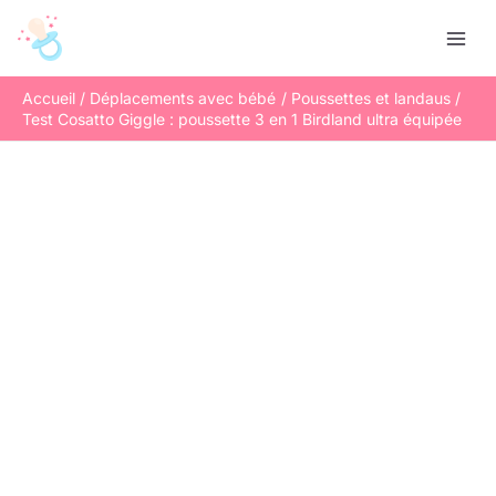
Aller
R
au
e
contenu
c
Accueil
Déplacements avec bébé
Poussettes et landaus
h
Test Cosatto Giggle : poussette 3 en 1 Birdland ultra équipée
e
r
c
h
e
r